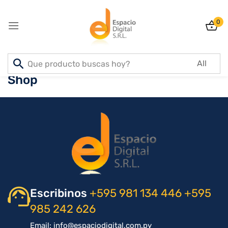
0
Sign in
Shop
Lost password?
Remember me
Log In
Create an account
Escribinos
+595 981 134 446
+595
985 242 626
Email: info@espaciodigital.com.py