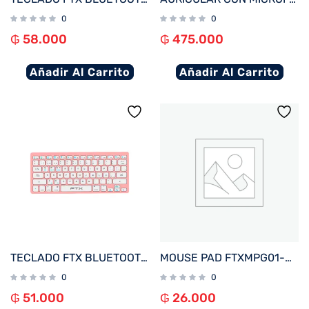
0
0
₲
58.000
₲
475.000
Añadir Al Carrito
Añadir Al Carrito
TECLADO FTX BLUETOOTH FTXB1000 ULTRA SLIM POR/ROSA
MOUSE PAD FTXMPG01-BK 31X27CM CON APOYO DE MUÑECA GEL NEGRO 032632
0
0
₲
51.000
₲
26.000