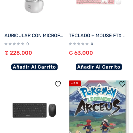
AURICULAR CON MICROFONO KLIP KTE-750WH EDGEBUDSPRO BT/MIC/ANC/TWS/TOUCH/IPX3/BLANCO
TECLADO + MOUSE FTX WIRELESS FTXGK600 NUMERICO/ESPAÑOL BLANCO/ROSA
0
0
₲
228.000
₲
63.000
Añadir Al Carrito
Añadir Al Carrito
-5%