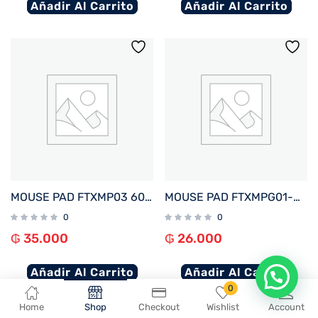
Añadir Al Carrito
Añadir Al Carrito
MOUSE PAD FTXMP03 60X35CM NEGRO
MOUSE PAD FTXMPG01-WH 31X27CM CON APOYO DE MUÑECA EN GEL BLANCO
0
0
₲
35.000
₲
26.000
Añadir Al Carrito
Añadir Al Carrito
En que podemos ayudarte?
0
Home
Shop
Checkout
Wishlist
Account