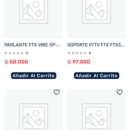
PARLANTE FTX VIBE SP-5SBK 5W BT/BAT/LED/MICRO SD NEGRO
SOPORTE P/TV FTX FTX38-69F 43″ A 100″ 75KG/FIJO NEGRO
0
0
₲
58.000
₲
97.000
Añadir Al Carrito
Añadir Al Carrito