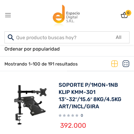
0
Sign in
Inicio
PRODUCTOS
Ordenar por popularidad
Mostrando 1–100 de 191 resultados
Lost password?
Remember me
SOPORTE P/1MON-1NB
Log In
KLIP KMM-301
13″-32″/15.6″ 8KG/4.5KG
ART/INCL/GIRA
Create an account
0
392.000