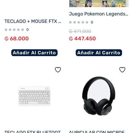
Juego Pokemon Legends Arceus para Nintendo Switch
TECLADO + MOUSE FTX WIRELESS FTXGK03 ESP/NEGRO
0
0
₲
471.000
₲
68.000
₲
447.450
Añadir Al Carrito
Añadir Al Carrito
TECLADO FTX BLUETOOTH FTXB09 POR/BLANCO
AURICULAR CON MICROFONO KLIP KNH-750GR HI-FI ANC/BLUETOOTH/3.5MM/GRIS