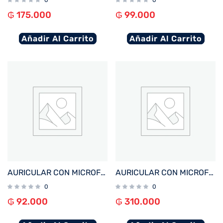
0
0
₲
175.000
₲
99.000
Añadir Al Carrito
Añadir Al Carrito
AURICULAR CON MICROFONO FTX H56-BK USB/MIC/NEGRO
AURICULAR CON MICROFONO FTX H20-BG MIC/ANC+ENC/BT/TOUCH BEIGE
0
0
₲
92.000
₲
310.000