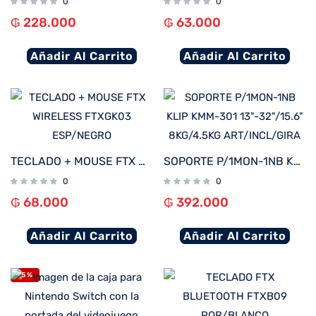
0
0
₲
228.000
₲
63.000
Añadir Al Carrito
Añadir Al Carrito
TECLADO + MOUSE FTX WIRELESS FTXGK03 ESP/NEGRO
SOPORTE P/1MON-1NB KLIP KMM-301 13″-32″/15.6″ 8KG/4.5KG ART/INCL/GIRA
0
0
₲
68.000
₲
392.000
Añadir Al Carrito
Añadir Al Carrito
-5%