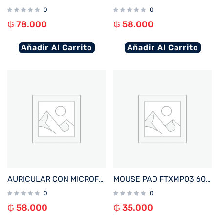
0
0
₲
78.000
₲
58.000
Añadir Al Carrito
Añadir Al Carrito
AURICULAR CON MICROFONO FTX E27-BK BT/MIC/IPX4 NEGRO
MOUSE PAD FTXMP03 60X35CM NEGRO
0
0
₲
58.000
₲
35.000