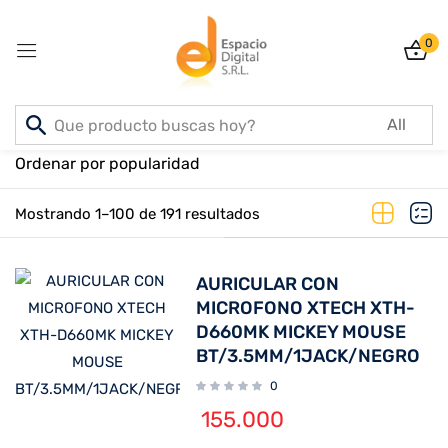
0
Sign in
Lost
Inicio
PRODUCTOS
password?
Ordenar por popularidad
Ordenado por popularidad
Mostrando 1–100 de 191 resultados
Log In
AURICULAR CON
MICROFONO XTECH XTH-
Create an account
D660MK MICKEY MOUSE
BT/3.5MM/1JACK/NEGRO
0
155.000