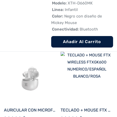
 Modelo:
XTH-D660MK
 Linea:
Infantil
 Color:
Negro con diseño de
Mickey Mouse
 Conectividad:
Bluetooth
Añadir Al Carrito
AURICULAR CON MICROFONO KLIP KTE-750WH EDGEBUDSPRO BT/MIC/ANC/TWS/TOUCH/IPX3/BLANCO
TECLADO + MOUSE FTX WIRELESS FTXGK600 NUMERICO/ESPAÑOL BLANCO/ROSA