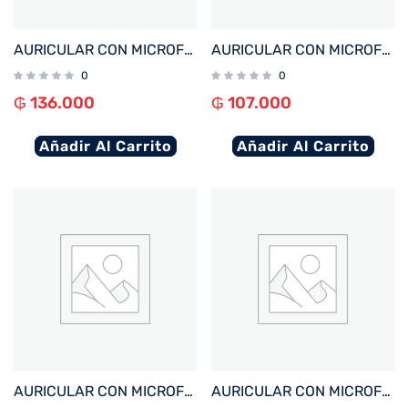
AURICULAR CON MICROFONO FTX E56L-GY BT/MIC/ANC/TOUCH/IPX6 GRIS C/PANT LED
AURICULAR CON MICROFONO FTX E60-WH BT/MIC/TOUCH/IPX4 BLANCO
0
0
₲
136.000
₲
107.000
Añadir Al Carrito
Añadir Al Carrito
AURICULAR CON MICROFONO FTX E60-BK BT/MIC/TOUCH/IPX4 NEGRO
AURICULAR CON MICROFONO FTX E95-BG BT/MIC/TOUCH/IPX6 BEIGE