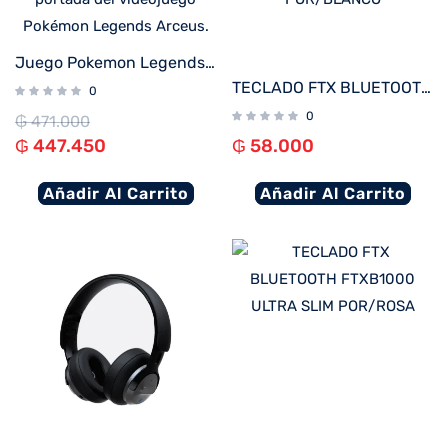
Juego Pokemon Legends Arceus para Nintendo Switch
TECLADO FTX BLUETOOTH FTXB09 POR/BLANCO
0
0
₲
471.000
₲
447.450
₲
58.000
Añadir Al Carrito
Añadir Al Carrito