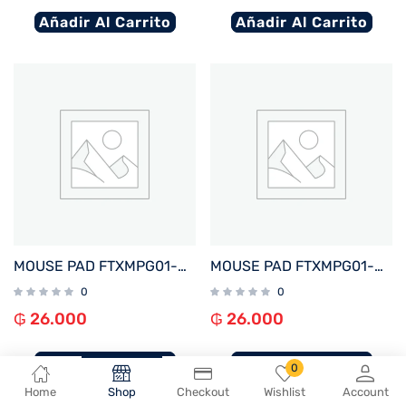
Añadir Al Carrito
Añadir Al Carrito
MOUSE PAD FTXMPG01-WH 31X27CM CON APOYO DE MUÑECA EN GEL BLANCO
MOUSE PAD FTXMPG01-GR 31X27CM CON APOYO DE MUÑECA EN GEL VERDE
0
0
₲
26.000
₲
26.000
Añadir Al Carrito
Añadir Al Carrito
0
Home
Shop
Checkout
Wishlist
Account