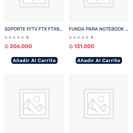
SOPORTE P/TV FTX FTX80-466A 37″ A 86″ 60KG ART/INC5°/GIRO60°/NEGRO
FUNDA PARA NOTEBOOK FTX SEDA-LV 15.6″ LAVANDA
0
0
₲
206.000
₲
131.000
Añadir Al Carrito
Añadir Al Carrito