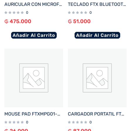
AURICULAR CON MICROFONO KLIP KNH-750GR HI-FI ANC/BLUETOOTH/3.5MM/GRIS
TECLADO FTX BLUETOOTH FTXB1000 ULTRA SLIM POR/ROSA
0
0
₲
475.000
₲
51.000
Añadir Al Carrito
Añadir Al Carrito
MOUSE PAD FTXMPG01-BK 31X27CM CON APOYO DE MUÑECA GEL NEGRO 032632
CARGADOR PORTATIL FTX 10000MAH 22.5W PB-10LCD-BK POWER BANK NEGRO
0
0