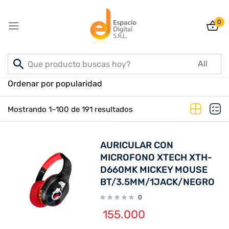
0
Sign in
Inicio
PRODUCTOS
Ordenar por popularidad
Mostrando 1–100 de 191 resultados
Lost password?
Remember me
AURICULAR CON
Log In
MICROFONO XTECH XTH-
D660MK MICKEY MOUSE
BT/3.5MM/1JACK/NEGRO
Create an account
0
155.000