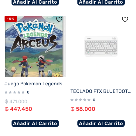
Añadir Al Carrito
Añadir Al Carrito
-5%
Juego Pokemon Legends Arceus para Nintendo Switch
TECLADO FTX BLUETOOTH FTXB09 POR/BLANCO
0
0
₲
471.000
₲
447.450
₲
58.000
Añadir Al Carrito
Añadir Al Carrito