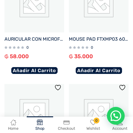
AURICULAR CON MICROFONO FTX E27-BK BT/MIC/IPX4 NEGRO
MOUSE PAD FTXMP03 60X35CM NEGRO
0
0
₲
58.000
₲
35.000
Añadir Al Carrito
Añadir Al Carrito
En que podemos ayudarte?
0
Home
Shop
Checkout
Wishlist
Account