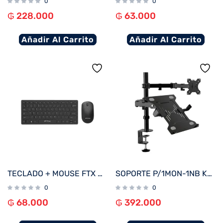
0
0
₲
228.000
₲
63.000
Añadir Al Carrito
Añadir Al Carrito
TECLADO + MOUSE FTX WIRELESS FTXGK03 ESP/NEGRO
SOPORTE P/1MON-1NB KLIP KMM-301 13″-32″/15.6″ 8KG/4.5KG ART/INCL/GIRA
0
0
₲
68.000
₲
392.000