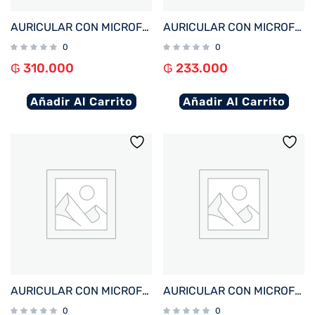
AURICULAR CON MICROFONO FTX H20-BK MIC/ANC+ENC/BT/TOUCH NEGRO
AURICULAR CON MICROFONO FTX E09S-BK BT/MIC/TOUCH/32GB/IPX8 NEGRO
0
0
₲
310.000
₲
233.000
Añadir Al Carrito
Añadir Al Carrito
AURICULAR CON MICROFONO FTX E07S-BK BT/MIC/TOUCH/IPX4 NEGRO
AURICULAR CON MICROFONO FTX E97L-WH BT/MIC/TOUCH/IPX6 BLANCO C/PANT LED
0
0