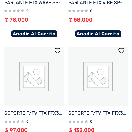
PARLANTE FTX WAVE SP-8SBK 8W BT/BAT/IPX7/MICRO SD NEGRO
PARLANTE FTX VIBE SP-5SBK 5W BT/BAT/LED/MICRO SD NEGRO
0
0
₲
78.000
₲
58.000
Añadir Al Carrito
Añadir Al Carrito
SOPORTE P/TV FTX FTX38-69F 43″ A 100″ 75KG/FIJO NEGRO
SOPORTE P/TV FTX FTX38-69T 43″ A 100″ 75KG/INC5°/FIJO NEGRO
0
0
₲
97.000
₲
132.000