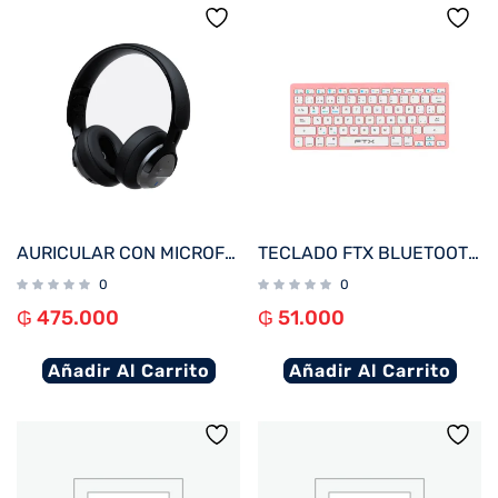
AURICULAR CON MICROFONO KLIP KNH-750GR HI-FI ANC/BLUETOOTH/3.5MM/GRIS
TECLADO FTX BLUETOOTH FTXB1000 ULTRA SLIM POR/ROSA
0
0
₲
475.000
₲
51.000
Añadir Al Carrito
Añadir Al Carrito