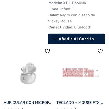
 Modelo:
XTH-D660MK
 Linea:
Infantil
 Color:
Negro con diseño de
Mickey Mouse
 Conectividad:
Bluetooth
Añadir Al Carrito
AURICULAR CON MICROFONO KLIP KTE-750WH EDGEBUDSPRO BT/MIC/ANC/TWS/TOUCH/IPX3/BLANCO
TECLADO + MOUSE FTX WIRELESS FTXGK600 NUMERICO/ESPAÑOL BLANCO/ROSA