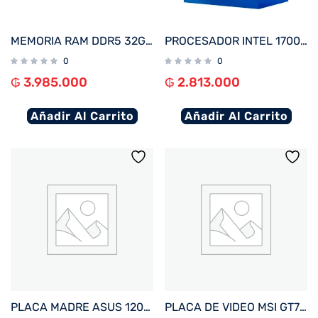
MEMORIA RAM DDR5 32GB 5200 KINGSTON FURY BEAST BK KF552C40BB-32 XMP
PROCESADOR INTEL 1700 CORE I7-12700F 2.7GHZ/25MB C/COOL BX8071512700F
0
0
₲
3.985.000
₲
2.813.000
Añadir Al Carrito
Añadir Al Carrito
PLACA MADRE ASUS 1200 PRIME H510M-R R2.0 V/S/R/HDMI/DDR4/USB3.2/MATX
PLACA DE VIDEO MSI GT710 2GB DDR3 GT710-2GD3-LP