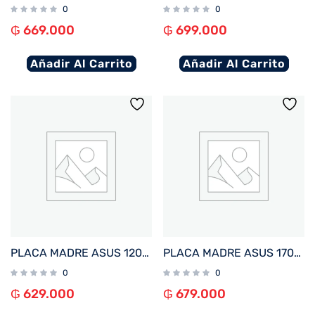
0
0
₲
669.000
₲
699.000
Añadir Al Carrito
Añadir Al Carrito
PLACA MADRE ASUS 1200 PRIME H510M-F R3.0 S/R/HDMI/M2/DDR4/USB3.2/MATX
PLACA MADRE ASUS 1700 PRIME H610M-K D4-CSM V/S/R/HDMI/M2/USB3.2/MATX
0
0
₲
629.000
₲
679.000