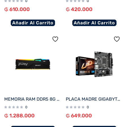
0
0
₲
610.000
₲
420.000
Añadir Al Carrito
Añadir Al Carrito
MEMORIA RAM DDR5 8G 6000 KINGSTON FURY BEAST BK KF560C36BBEA-8 RGB XMP
PLACA MADRE GIGABYTE 1700 H610M K V2 DDR5 S/R/HDMI/DP/M2/USB3.2/MATX
0
0
₲
1.288.000
₲
649.000