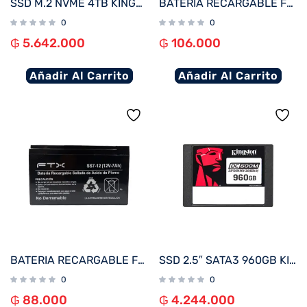
SSD M.2 NVME 4TB KINGSTON KC3000 SKC3000D/4096G 7000/7000 PCIE 4.0
BATERIA RECARGABLE FTX 12V 9A SS9-12
0
0
₲
5.642.000
₲
106.000
Añadir Al Carrito
Añadir Al Carrito
BATERIA RECARGABLE FTX 12V 7A SS7-12
SSD 2.5″ SATA3 960GB KINGSTON SEDC600M/960G 560/530
0
0
₲
88.000
₲
4.244.000