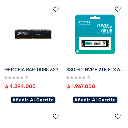
MEMORIA RAM DDR5 32GB 6000 KINGSTON FURY BEAST BK KF560C36BBE-32
SSD M.2 NVME 2TB FTX 6000/5000 115168 PCIE 4.0
0
0
₲
4.294.000
₲
1.967.000
Añadir Al Carrito
Añadir Al Carrito