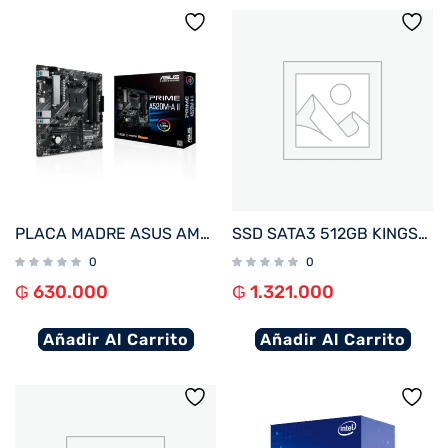
PLACA MADRE ASUS AM4 PRIME A520M-A II V/S/R/HDMI/DP/M.2/DDR4/MATX
SSD SATA3 512GB KINGSTON SKC600/512G 550/520
0
0
₲
630.000
₲
1.321.000
Añadir Al Carrito
Añadir Al Carrito