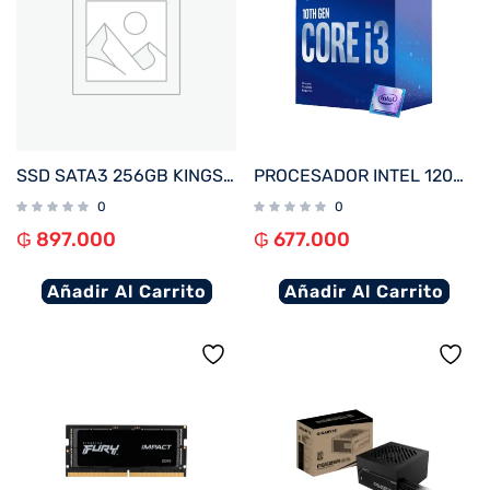
SSD SATA3 256GB KINGSTON SKC600/256G 550/500
PROCESADOR INTEL 1200 CORE I3-10100F 3.6GHZ/6MB C/ COOL BX8070110100F
0
0
₲
897.000
₲
677.000
Añadir Al Carrito
Añadir Al Carrito