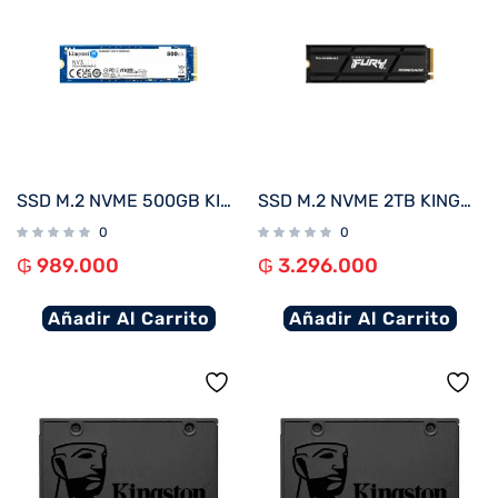
SSD M.2 NVME 500GB KINGSTON SNV3S/500G 5000/3000MB/S PCIE 4.0
SSD M.2 NVME 2TB KINGSTON FURY RENEGADE C/DISIPADOR TERMICO SFYRD/2000G 7300/7000 PCIE 4.0
0
0
₲
989.000
₲
3.296.000
Añadir Al Carrito
Añadir Al Carrito