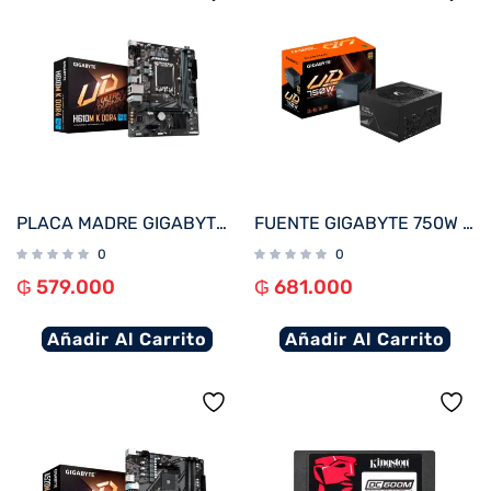
PLACA MADRE GIGABYTE 1700 H610M K DDR4 S/R/HDMI/M2/USB3.2/MATX
FUENTE GIGABYTE 750W 80PLUS GOLD FULL MODULAR BIVOLT GP-UD750GM
0
0
₲
579.000
₲
681.000
Añadir Al Carrito
Añadir Al Carrito