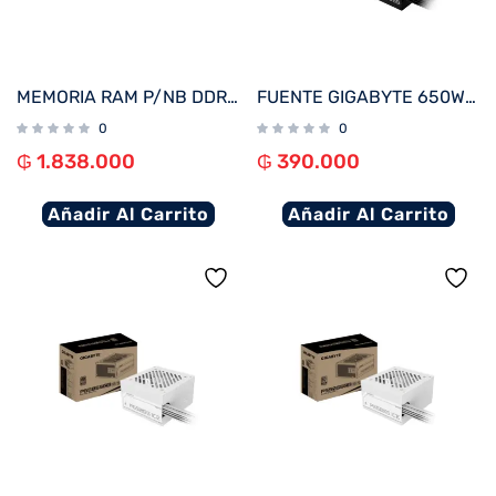
MEMORIA RAM P/NB DDR5 16G 5600 KINGSTON FURY IMPACT BK KF556S40IB-16 XMP
FUENTE GIGABYTE 650W 80PLUS SILVER 220V GP-P650SS
0
0
₲
1.838.000
₲
390.000
Añadir Al Carrito
Añadir Al Carrito