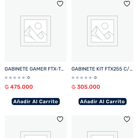
GABINETE GAMER FTX-TANKWH VIDRIO TEMPLADO AQUARIO ATX/MATX/MITX BLANCO
GABINETE KIT FTX255 C/FUENTE 500W MOUSE+TECL+SPK+LAT FRON TRANSP MATX/MITX
0
0
₲
475.000
₲
305.000
Añadir Al Carrito
Añadir Al Carrito