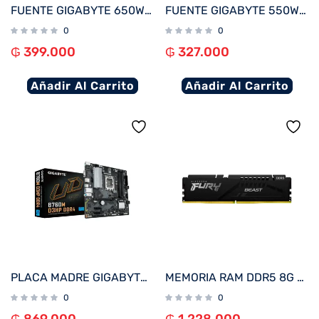
FUENTE GIGABYTE 650W 80PLUS SILVER BLANCO 220V GP-P650SS ICE
FUENTE GIGABYTE 550W 80PLUS SILVER BLANCO 220V GP-P550SS ICE
0
0
₲
399.000
₲
327.000
Añadir Al Carrito
Añadir Al Carrito
PLACA MADRE GIGABYTE 1700 B760M D3HP DDR4 V/S/R/HDMI/DP/2M2/USB3.2/MATX
MEMORIA RAM DDR5 8G 6000 KINGSTON FURY BEAST BK KF560C36BBE-8 XMP
0
0