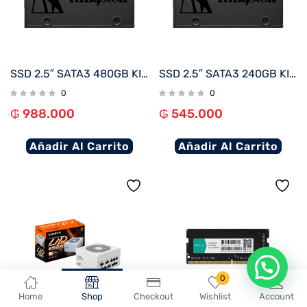
SSD 2.5″ SATA3 480GB KINGSTON SA400S37/480G
SSD 2.5″ SATA3 240GB KINGSTON SA400S37/240G
0
0
₲
988.000
₲
545.000
Añadir Al Carrito
Añadir Al Carrito
0
Home
Shop
Checkout
Wishlist
Account