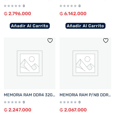
0
0
₲
2.796.000
₲
6.142.000
Añadir Al Carrito
Añadir Al Carrito
MEMORIA RAM DDR4 32GB 3200 CRUCIAL CT32G4DFD832A
MEMORIA RAM P/NB DDR5 16GB 6400 KINGSTON FURY IMPACT BK KF564S38IB-16
0
0
₲
2.247.000
₲
2.067.000