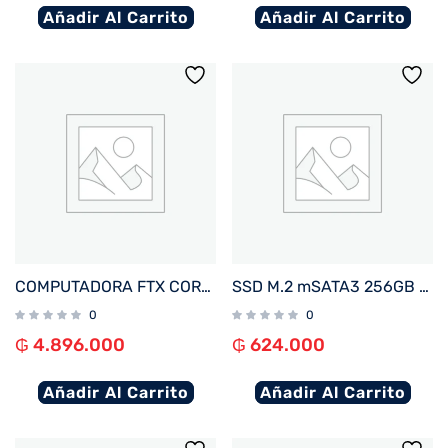
Añadir Al Carrito
Añadir Al Carrito
COMPUTADORA FTX CORE MAX PLUS I5/480SSD/8G/4GBVGA+MON 22″+UPS600+TECL+MOU+SPK+FILTRO
SSD M.2 mSATA3 256GB KINGSTON SKC600MS/256G 550/500MB/S
0
0
₲
4.896.000
₲
624.000
Añadir Al Carrito
Añadir Al Carrito