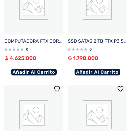
COMPUTADORA FTX CORE MAX I5/480SSD/8G+ MON 22″+ UPS 600+ TECLADO+ MOU+ SPK+ FILTRO
SSD SATA3 2 TB FTX P3 550/470 127154
0
0
₲
4.625.000
₲
1.798.000
Añadir Al Carrito
Añadir Al Carrito