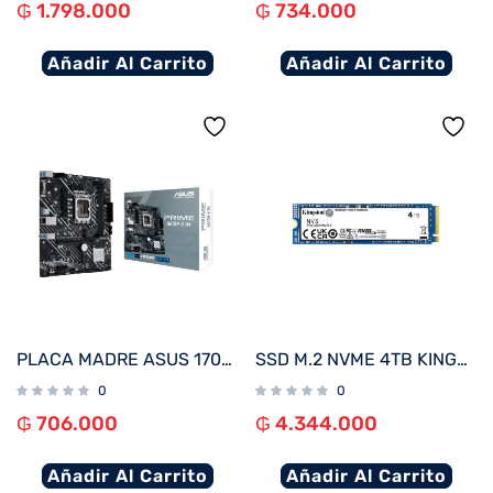
₲
1.798.000
₲
734.000
Añadir Al Carrito
Añadir Al Carrito
PLACA MADRE ASUS 1700 PRIME H610M-E D4 V/S/R/HDMI/2M2/DDR4/USB3.2/MATX
SSD M.2 NVME 4TB KINGSTON SNV3S/4000G 6000/5000MB/S PCIE 4.0
0
0
₲
706.000
₲
4.344.000
Añadir Al Carrito
Añadir Al Carrito