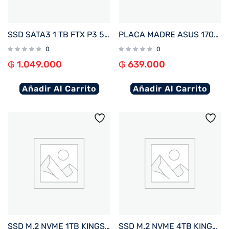
SSD SATA3 1 TB FTX P3 550/470 127147
PLACA MADRE ASUS 1700 H610M-F D4 R2.0 PRIME S/R/HDMI/M2/USB3.2/MATX
0
0
₲
1.049.000
₲
639.000
Añadir Al Carrito
Añadir Al Carrito
SSD M.2 NVME 1TB KINGSTON FURY RENEGADE C/DISIPADOR TERMICO SFYRSK/1000G 7300/6000 PCIE 4.
SSD M.2 NVME 4TB KINGSTON FURY RENEGADE C/DISIPADOR TERMICO SFYRDK/4000G 7300/7000 PCIE4.0