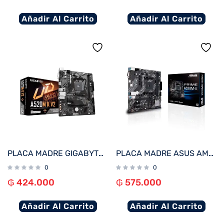
Añadir Al Carrito
Añadir Al Carrito
PLACA MADRE GIGABYTE AM4 A520M K V2 V/S/R/HDMI/M.2/DDR4/USB3.2/MATX
PLACA MADRE ASUS AM4 PRIME A520M-K V/S/R/HDMI/DVI/COM/M2/DDR4/MATX
0
0
₲
424.000
₲
575.000
Añadir Al Carrito
Añadir Al Carrito