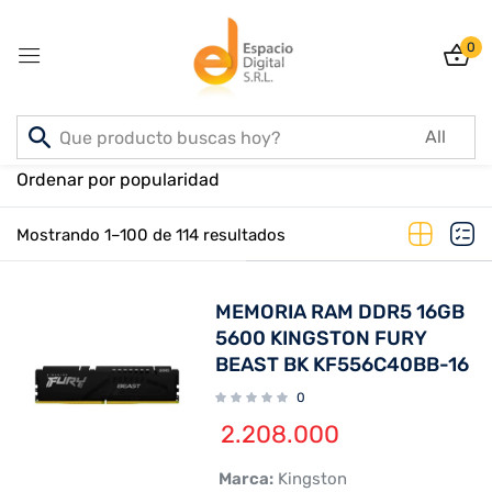
0
Sign in
Inicio
PRODUCTOS
Ordenar por popularidad
Mostrando 1–100 de 114 resultados
Lost password?
Remember me
MEMORIA RAM DDR5 16GB
Log In
5600 KINGSTON FURY
BEAST BK KF556C40BB-16
0
Create an account
2.208.000
 Marca:
Kingston