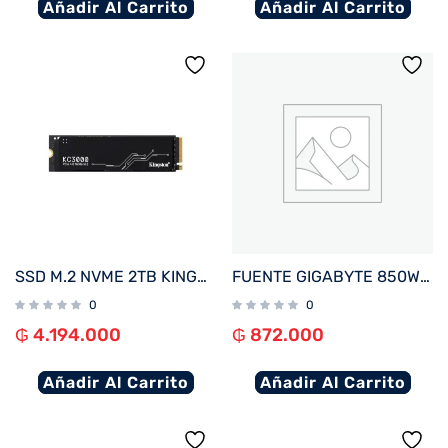
Añadir Al Carrito
Añadir Al Carrito
SSD M.2 NVME 2TB KINGSTON KC3000 SKC3000D/2048G 7000/7000 PCIE 4.0
FUENTE GIGABYTE 850W 80PLUS GOLD FULL MODULAR BIVOLT GP-UD850GM
0
0
₲
4.194.000
₲
872.000
Añadir Al Carrito
Añadir Al Carrito