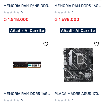
MEMORIA RAM P/NB DDR5 16GB 5200 FTX 115045
MEMORIA RAM DDR5 16GB 6000 FTX 115021
0
0
₲
1.548.000
₲
1.698.000
Añadir Al Carrito
Añadir Al Carrito
MEMORIA RAM DDR5 16GB 5200 FTX 114970
PLACA MADRE ASUS 1700 H610M-A D4 PRIME V/S/R/HDMI/DP/2M2/DDR4/USB3.2/MATX
0
0