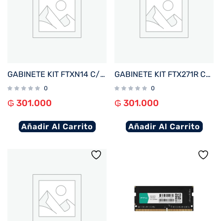
GABINETE KIT FTXN14 C/FUENTE 500W MOUSE+TECL+SPK+LATERAL TRANSP MATX/MITX
GABINETE KIT FTX271R C/FUENTE 500W MOUSE+TECL+SPK+LATERAL TRANSP MATX/MITX
0
0
₲
301.000
₲
301.000
Añadir Al Carrito
Añadir Al Carrito