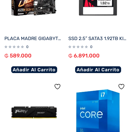
PLACA MADRE GIGABYTE AM4 A520M DS3H V2 S/R/HDMI/DP/M.2/DDR4/USB3.2/MATX
SSD 2.5″ SATA3 1.92TB KINGSTON SEDC600M/1920G 560/530
0
0
₲
589.000
₲
6.891.000
Añadir Al Carrito
Añadir Al Carrito