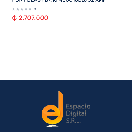
0
₲
2.707.000