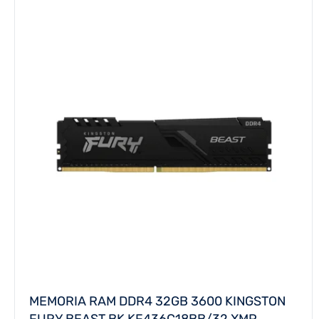
MEMORIA RAM DDR4 32GB 3600 KINGSTON
FURY BEAST BK KF436C18BB/32 XMP