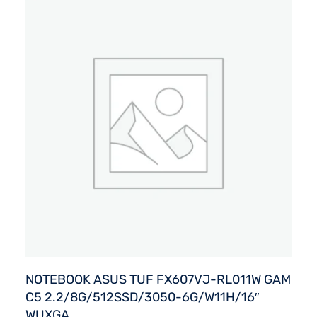
NOTEBOOK ASUS TUF FX607VJ-RL011W GAM
C5 2.2/8G/512SSD/3050-6G/W11H/16″
WUXGA