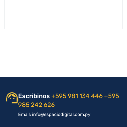
Escribinos
+595 981 134 446
+595
985 242 626
Email: info@espaciodigital.com.py