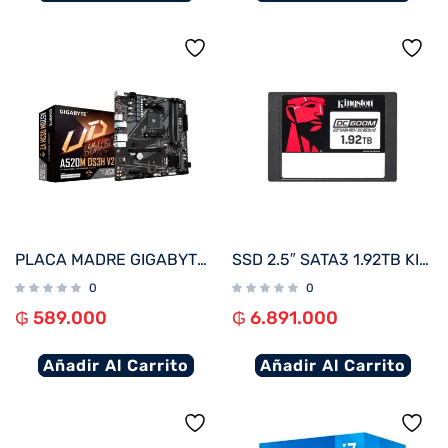
PLACA MADRE GIGABYTE AM4 A520M DS3H V2 S/R/HDMI/DP/M.2/DDR4/USB3.2/MATX
SSD 2.5″ SATA3 1.92TB KINGSTON SEDC600M/1920G 560/530
0
0
₲
589.000
₲
6.891.000
Añadir Al Carrito
Añadir Al Carrito