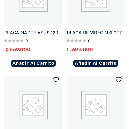
PLACA MADRE ASUS 1200 PRIME H510M-R R2.0 V/S/R/HDMI/DDR4/USB3.2/MATX
PLACA DE VIDEO MSI GT710 2GB DDR3 GT710-2GD3-LP
0
0
₲
669.000
₲
699.000
Añadir Al Carrito
Añadir Al Carrito