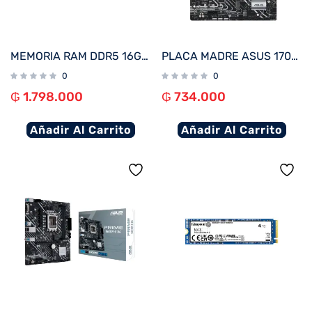
MEMORIA RAM DDR5 16GB 5200 FTX 114970
PLACA MADRE ASUS 1700 H610M-A D4 PRIME V/S/R/HDMI/DP/2M2/DDR4/USB3.2/MATX
0
0
₲
1.798.000
₲
734.000
Añadir Al Carrito
Añadir Al Carrito