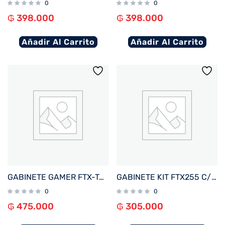
0
0
₲
398.000
₲
398.000
Añadir Al Carrito
Añadir Al Carrito
GABINETE GAMER FTX-TANKWH VIDRIO TEMPLADO AQUARIO ATX/MATX/MITX BLANCO
GABINETE KIT FTX255 C/FUENTE 500W MOUSE+TECL+SPK+LAT FRON TRANSP MATX/MITX
0
0
₲
475.000
₲
305.000