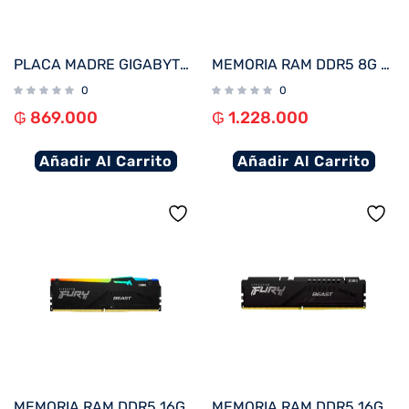
PLACA MADRE GIGABYTE 1700 B760M D3HP DDR4 V/S/R/HDMI/DP/2M2/USB3.2/MATX
MEMORIA RAM DDR5 8G 6000 KINGSTON FURY BEAST BK KF560C36BBE-8 XMP
0
0
₲
869.000
₲
1.228.000
Añadir Al Carrito
Añadir Al Carrito
MEMORIA RAM DDR5 16G 6000 KINGSTON FURY BEAST BK KF560C36BBE2A-16 RGB XMP
MEMORIA RAM DDR5 16GB 6000 KINGSTON FURY BEAST BK KF560C36BBE2-16 XMP