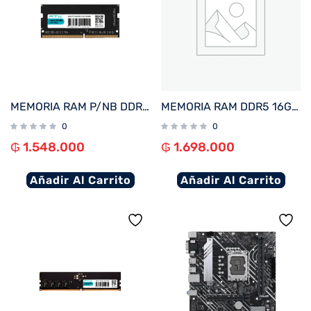
MEMORIA RAM P/NB DDR5 16GB 5200 FTX 115045
MEMORIA RAM DDR5 16GB 6000 FTX 115021
0
0
₲
1.548.000
₲
1.698.000
Añadir Al Carrito
Añadir Al Carrito