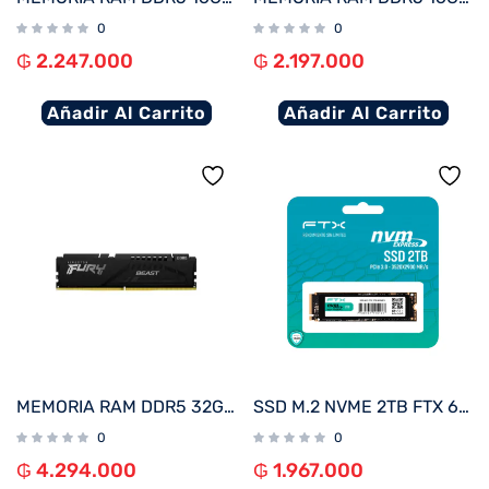
0
0
₲
2.247.000
₲
2.197.000
Añadir Al Carrito
Añadir Al Carrito
MEMORIA RAM DDR5 32GB 6000 KINGSTON FURY BEAST BK KF560C36BBE-32
SSD M.2 NVME 2TB FTX 6000/5000 115168 PCIE 4.0
0
0
₲
4.294.000
₲
1.967.000