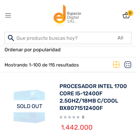
0
Sign in
Inicio
PRODUCTOS
Ordenar por popularidad
Mostrando 1–100 de 115 resultados
Lost password?
Remember me
PROCESADOR INTEL 1700
Log In
CORE I5-12400F
2.5GHZ/18MB C/COOL
SOLD OUT
BX8071512400F
Create an account
0
1.442.000