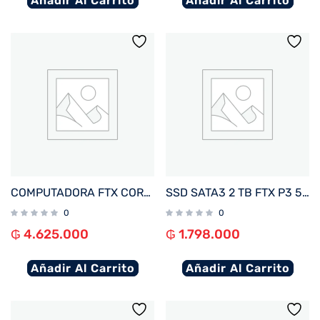
Añadir Al Carrito
Añadir Al Carrito
COMPUTADORA FTX CORE MAX I5/480SSD/8G+ MON 22″+ UPS 600+ TECLADO+ MOU+ SPK+ FILTRO
SSD SATA3 2 TB FTX P3 550/470 127154
0
0
₲
4.625.000
₲
1.798.000
Añadir Al Carrito
Añadir Al Carrito