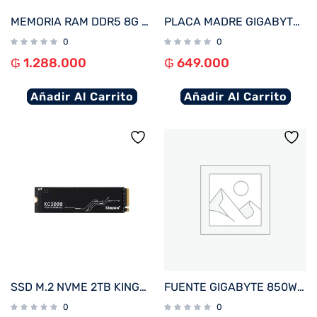
MEMORIA RAM DDR5 8G 6000 KINGSTON FURY BEAST BK KF560C36BBEA-8 RGB XMP
PLACA MADRE GIGABYTE 1700 H610M K V2 DDR5 S/R/HDMI/DP/M2/USB3.2/MATX
0
0
₲
1.288.000
₲
649.000
Añadir Al Carrito
Añadir Al Carrito
SSD M.2 NVME 2TB KINGSTON KC3000 SKC3000D/2048G 7000/7000 PCIE 4.0
FUENTE GIGABYTE 850W 80PLUS GOLD FULL MODULAR BIVOLT GP-UD850GM
0
0