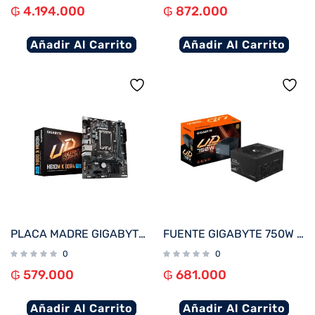
₲
4.194.000
₲
872.000
Añadir Al Carrito
Añadir Al Carrito
PLACA MADRE GIGABYTE 1700 H610M K DDR4 S/R/HDMI/M2/USB3.2/MATX
FUENTE GIGABYTE 750W 80PLUS GOLD FULL MODULAR BIVOLT GP-UD750GM
0
0
₲
579.000
₲
681.000
Añadir Al Carrito
Añadir Al Carrito