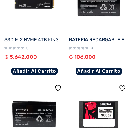
SSD M.2 NVME 4TB KINGSTON KC3000 SKC3000D/4096G 7000/7000 PCIE 4.0
BATERIA RECARGABLE FTX 12V 9A SS9-12
0
0
₲
5.642.000
₲
106.000
Añadir Al Carrito
Añadir Al Carrito