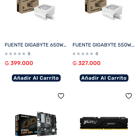
FUENTE GIGABYTE 650W 80PLUS SILVER BLANCO 220V GP-P650SS ICE
FUENTE GIGABYTE 550W 80PLUS SILVER BLANCO 220V GP-P550SS ICE
0
0
₲
399.000
₲
327.000
Añadir Al Carrito
Añadir Al Carrito