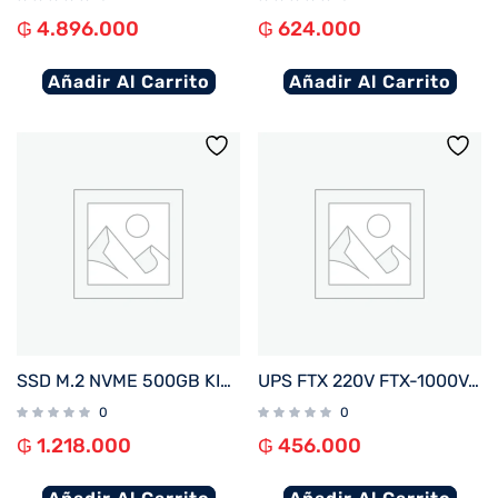
₲
4.896.000
₲
624.000
Añadir Al Carrito
Añadir Al Carrito
SSD M.2 NVME 500GB KINGSTON SNV3SM3/500G 5000/3000MB/S PCIE 4.0
UPS FTX 220V FTX-1000VA / 600W NEMA UNIVERSAL
0
0
₲
1.218.000
₲
456.000