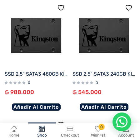
SSD 2.5″ SATA3 480GB KINGSTON SA400S37/480G
SSD 2.5″ SATA3 240GB KINGSTON SA400S37/240G
0
0
₲
988.000
₲
545.000
Añadir Al Carrito
Añadir Al Carrito
En que podemos ayudarte?
0
Home
Shop
Checkout
Wishlist
Account