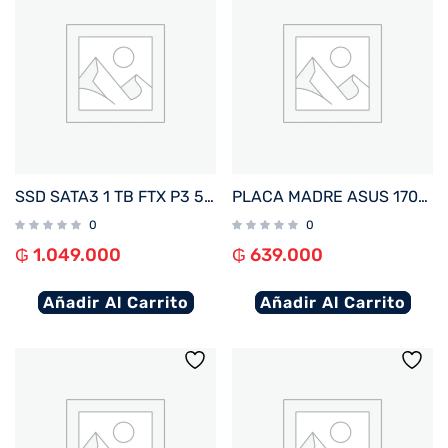
SSD SATA3 1 TB FTX P3 550/470 127147
PLACA MADRE ASUS 1700 H610M-F D4 R2.0 PRIME S/R/HDMI/M2/USB3.2/MATX
0
0
₲
1.049.000
₲
639.000
Añadir Al Carrito
Añadir Al Carrito