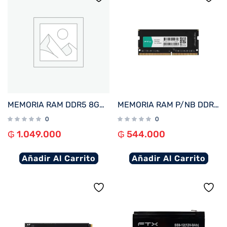
MEMORIA RAM DDR5 8GB 5200 FTX 114963
MEMORIA RAM P/NB DDR4 8GB 3200 FTX 111689
0
0
₲
1.049.000
₲
544.000
Añadir Al Carrito
Añadir Al Carrito