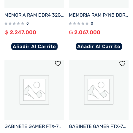
MEMORIA RAM DDR4 32GB 3200 CRUCIAL CT32G4DFD832A
MEMORIA RAM P/NB DDR5 16GB 6400 KINGSTON FURY IMPACT BK KF564S38IB-16
0
0
₲
2.247.000
₲
2.067.000
Añadir Al Carrito
Añadir Al Carrito
GABINETE GAMER FTX-702WH VIDRIO TEMPLADO MATX/MITX BLANCO
GABINETE GAMER FTX-702BK VIDRIO TEMPLADO MATX/MITX NEGRO