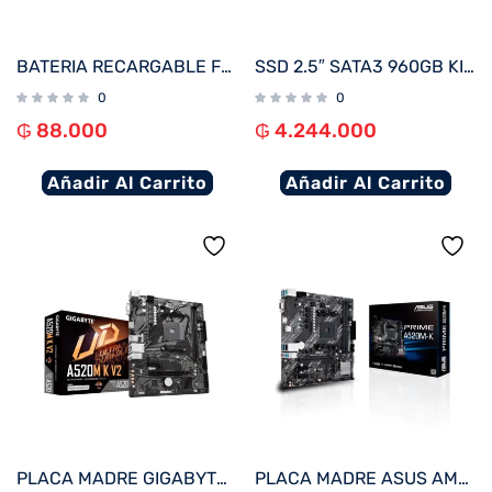
BATERIA RECARGABLE FTX 12V 7A SS7-12
SSD 2.5″ SATA3 960GB KINGSTON SEDC600M/960G 560/530
0
0
₲
88.000
₲
4.244.000
Añadir Al Carrito
Añadir Al Carrito
PLACA MADRE GIGABYTE AM4 A520M K V2 V/S/R/HDMI/M.2/DDR4/USB3.2/MATX
PLACA MADRE ASUS AM4 PRIME A520M-K V/S/R/HDMI/DVI/COM/M2/DDR4/MATX