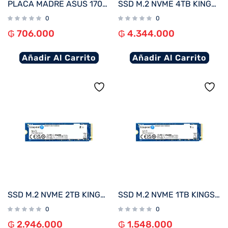
PLACA MADRE ASUS 1700 PRIME H610M-E D4 V/S/R/HDMI/2M2/DDR4/USB3.2/MATX
SSD M.2 NVME 4TB KINGSTON SNV3S/4000G 6000/5000MB/S PCIE 4.0
0
0
₲
706.000
₲
4.344.000
Añadir Al Carrito
Añadir Al Carrito
SSD M.2 NVME 2TB KINGSTON SNV3S/2000G 6000/5000MB/S PCIE 4.0
SSD M.2 NVME 1TB KINGSTON SNV3S/1000G 6000/4000MB/S PCIE 4.0
0
0
₲
2.946.000
₲
1.548.000