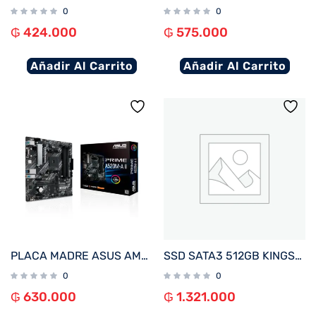
0
0
₲
424.000
₲
575.000
Añadir Al Carrito
Añadir Al Carrito
PLACA MADRE ASUS AM4 PRIME A520M-A II V/S/R/HDMI/DP/M.2/DDR4/MATX
SSD SATA3 512GB KINGSTON SKC600/512G 550/520
0
0
₲
630.000
₲
1.321.000