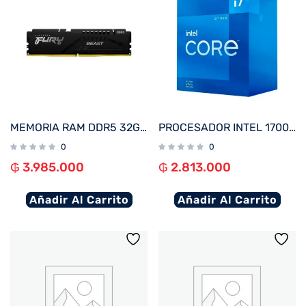
MEMORIA RAM DDR5 32GB 5200 KINGSTON FURY BEAST BK KF552C40BB-32 XMP
PROCESADOR INTEL 1700 CORE I7-12700F 2.7GHZ/25MB C/COOL BX8071512700F
0
0
₲
3.985.000
₲
2.813.000
Añadir Al Carrito
Añadir Al Carrito