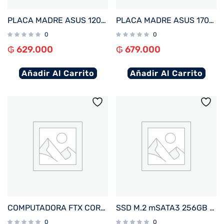
PLACA MADRE ASUS 1200 PRIME H510M-F R3.0 S/R/HDMI/M2/DDR4/USB3.2/MATX
PLACA MADRE ASUS 1700 PRIME H610M-K D4-CSM V/S/R/HDMI/M2/USB3.2/MATX
0
0
₲
629.000
₲
679.000
Añadir Al Carrito
Añadir Al Carrito
COMPUTADORA FTX CORE MAX PLUS I5/480SSD/8G/4GBVGA+MON 22″+UPS600+TECL+MOU+SPK+FILTRO
SSD M.2 mSATA3 256GB KINGSTON SKC600MS/256G 550/500MB/S
0
0