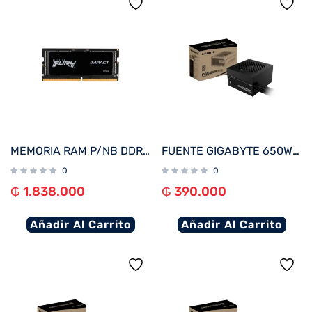
MEMORIA RAM P/NB DDR5 16G 5600 KINGSTON FURY IMPACT BK KF556S40IB-16 XMP
FUENTE GIGABYTE 650W 80PLUS SILVER 220V GP-P650SS
0
0
₲
1.838.000
₲
390.000
Añadir Al Carrito
Añadir Al Carrito