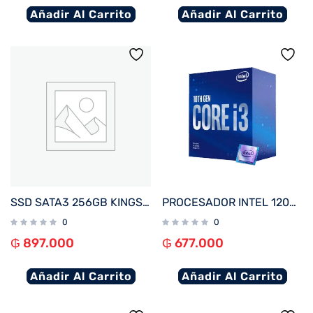
Añadir Al Carrito
Añadir Al Carrito
SSD SATA3 256GB KINGSTON SKC600/256G 550/500
PROCESADOR INTEL 1200 CORE I3-10100F 3.6GHZ/6MB C/ COOL BX8070110100F
0
0
₲
897.000
₲
677.000
Añadir Al Carrito
Añadir Al Carrito