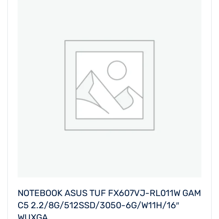
NOTEBOOK ASUS TUF FX607VJ-RL011W GAM
C5 2.2/8G/512SSD/3050-6G/W11H/16″
WUXGA