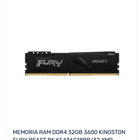
MEMORIA RAM DDR4 32GB 3600 KINGSTON
FURY BEAST BK KF436C18BB/32 XMP