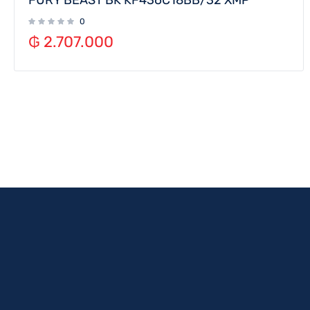
0
₲
2.707.000