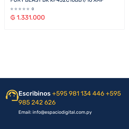
0
₲
1.331.000
Escribinos
+595 981 134 446
+595
985 242 626
Email: info@espaciodigital.com.py