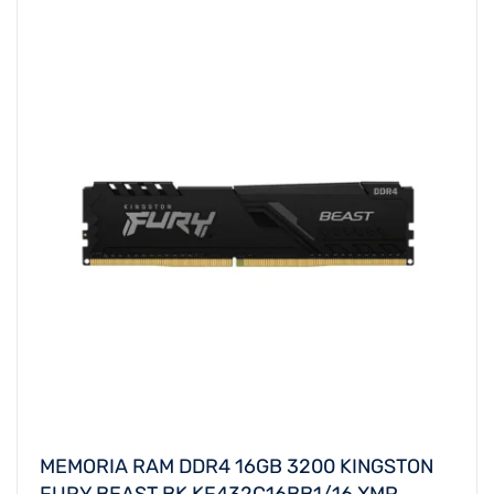
MEMORIA RAM DDR4 16GB 3200 KINGSTON
FURY BEAST BK KF432C16BB1/16 XMP