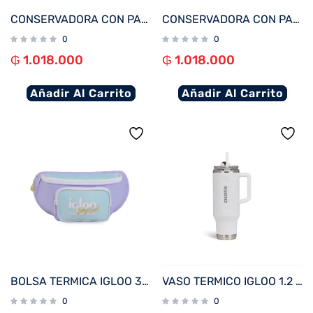
CONSERVADORA CON PARLANTE IGLOO 13L KOOLTUNES ROSA 27733
CONSERVADORA CON PARLANTE IGLOO 13L KOOLTUNES JADE 27735
0
0
₲
1.018.000
₲
1.018.000
Añadir Al Carrito
Añadir Al Carrito
BOLSA TERMICA IGLOO 3 LATAS FUNNY PACK RETRO LILA 63078
VASO TERMICO IGLOO 1.2 LITROS BLANCO C/PAJITA 71226
0
0