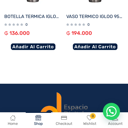
BOTELLA TERMICA IGLOO 600ML BLANCO C/MANIJA 71084
VASO TERMICO IGLOO 950ML BLANCO C/TAPA 71077
0
0
₲
136.000
₲
194.000
Añadir Al Carrito
Añadir Al Carrito
En que podemos ayudarte?
0
Home
Shop
Checkout
Wishlist
Account