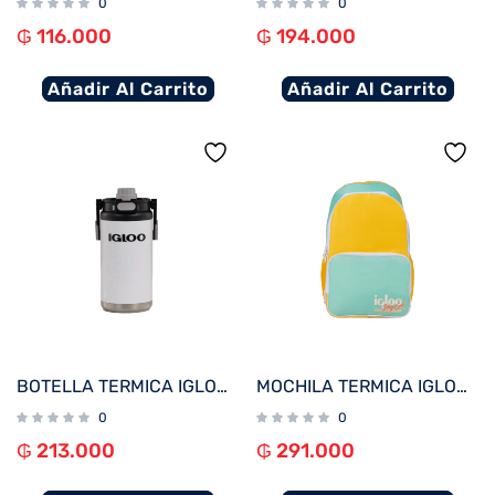
0
0
₲
116.000
₲
194.000
Añadir Al Carrito
Añadir Al Carrito
BOTELLA TERMICA IGLOO 1.6L BLANCO C/MANIJA 31487
MOCHILA TERMICA IGLOO 24 LATAS RETRO BACKPACK AMARILLO/VERDE 60967
0
0
₲
213.000
₲
291.000