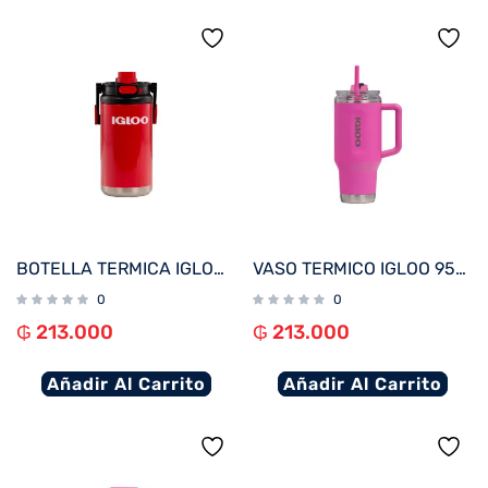
BOTELLA TERMICA IGLOO 1.6L ROJO C/MANIJA 31488
VASO TERMICO IGLOO 950 ML ICE DYE ROSA C/PAJITA 71363
0
0
₲
213.000
₲
213.000
Añadir Al Carrito
Añadir Al Carrito