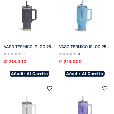
VASO TERMICO IGLOO 950ML CARBONITE C/PAJITA 71222
VASO TERMICO IGLOO 950ML ICE DYE AZUL C/PAJITA 71309
0
0
₲
213.000
₲
213.000
Añadir Al Carrito
Añadir Al Carrito