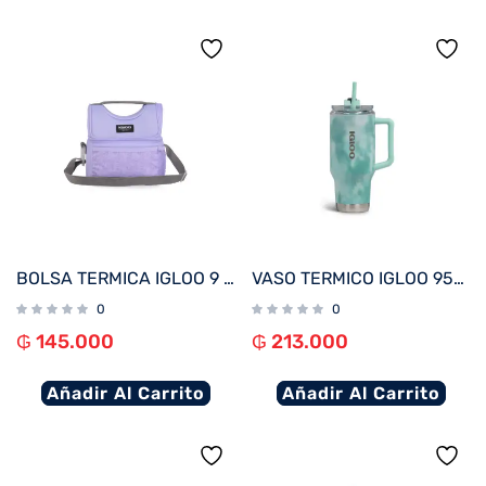
BOLSA TERMICA IGLOO 9 LATAS GRIPPER 9 LILA 63153
VASO TERMICO IGLOO 950ML ICE DYE VERDE C/PAJITA 71311
0
0
₲
145.000
₲
213.000
Añadir Al Carrito
Añadir Al Carrito