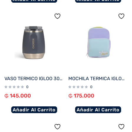
VASO TERMICO IGLOO 300ML P/VINO CARBONITE C/TAPA 71237
MOCHILA TERMICA IGLOO 12 LATAS RETRO LILA/AMARILLO 63074
0
0
₲
145.000
₲
175.000
Añadir Al Carrito
Añadir Al Carrito