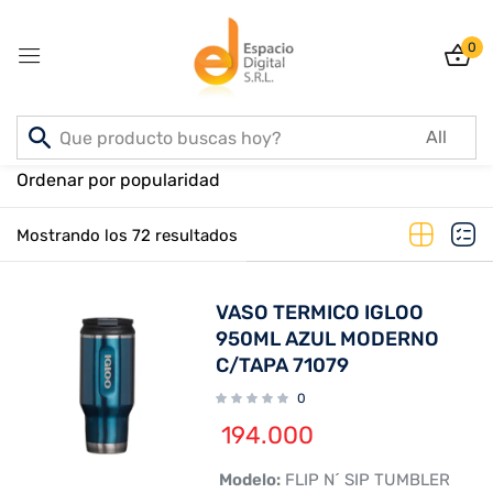
0
Sign in
Inicio
PRODUCTOS
Ordenar por popularidad
Mostrando los 72 resultados
Lost password?
Remember me
VASO TERMICO IGLOO
Log In
950ML AZUL MODERNO
C/TAPA 71079
0
Create an account
194.000
 Modelo:
FLIP N´ SIP TUMBLER