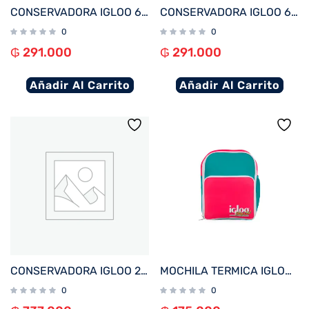
CONSERVADORA IGLOO 6 LITROS RETRO LITTLE PLAYMATE AMARILLO 32712
CONSERVADORA IGLOO 6 LITROS RETRO LITTLE PLAYMATE PURPURA 32713
0
0
₲
291.000
₲
291.000
Añadir Al Carrito
Añadir Al Carrito
CONSERVADORA IGLOO 23 LITROS TRAILMATE CREMA 50214
MOCHILA TERMICA IGLOO 12 LATAS RETRO JADE 63073
0
0