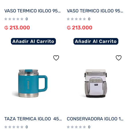
VASO TERMICO IGLOO 950ML ICE DYE NARANJA C/PAJITA 71312
VASO TERMICO IGLOO 950ML AZUL MODERNO C/PAJITA 71223
0
0
₲
213.000
₲
213.000
Añadir Al Carrito
Añadir Al Carrito
TAZA TERMICA IGLOO 450ML P/CAFÉ AZUL MODERNO 71233
CONSERVADORA IGLOO 19 LITROS BUCKET BLANCO 63551 CON PORTACAÑAS DE PESCAR
0
0