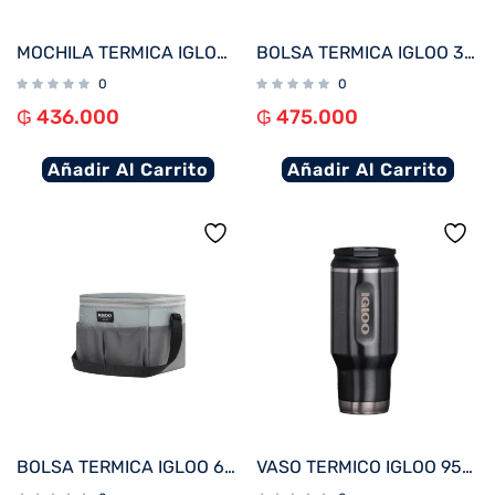
MOCHILA TERMICA IGLOO 18 LATAS MOXIE CINCH BACKPACK GRIS 62117
BOLSA TERMICA IGLOO 30 LATAS LARGE MOXIE DUFFEL GRIS 62115
0
0
₲
436.000
₲
475.000
Añadir Al Carrito
Añadir Al Carrito
BOLSA TERMICA IGLOO 6 LATAS ESSENTIALS GRIS 66194
VASO TERMICO IGLOO 950ML NEGRO C/TAPA 71078