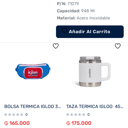
 P/N:
71079
 Capacidad:
948 Ml
 Material:
Acero Inoxidable
Añadir Al Carrito
BOLSA TERMICA IGLOO 3 LATAS FUNNY PACK RETRO AZUL 63079
TAZA TERMICA IGLOO 450ML P/CAFÉ BLANCO 71231
0
0
₲
165.000
₲
175.000