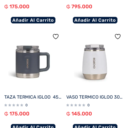
₲
175.000
₲
795.000
Añadir Al Carrito
Añadir Al Carrito
TAZA TERMICA IGLOO 450ML P/CAFÉ CARBONITE 71232
VASO TERMICO IGLOO 300ML P/VINO BLANCO C/TAPA 71236
0
0
₲
175.000
₲
145.000
Añadir Al Carrito
Añadir Al Carrito