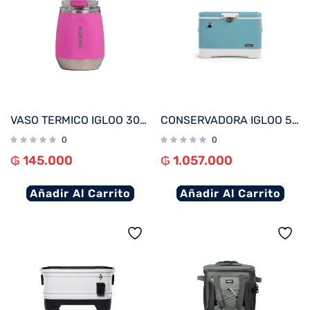
VASO TERMICO IGLOO 300ML P/VINO ROSA C/TAPA 71364
CONSERVADORA IGLOO 51 LITROS LEGACY TOO OCEAN MIST 50658
0
0
₲
145.000
₲
1.057.000
Añadir Al Carrito
Añadir Al Carrito