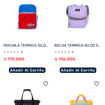
MOCHILA TERMICA IGLOO 12 LATAS RETRO ROJO/AZUL 63075
BOLSA TERMICA IGLOO 5 LATAS VERTICAL LUNCH 5 LILA 63136
0
0
₲
175.000
₲
136.000
Añadir Al Carrito
Añadir Al Carrito