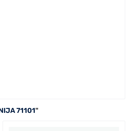
IJA 71101
"