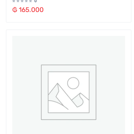
0
₲
165.000