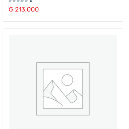
0
₲
213.000