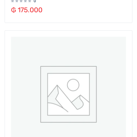
0
₲
175.000