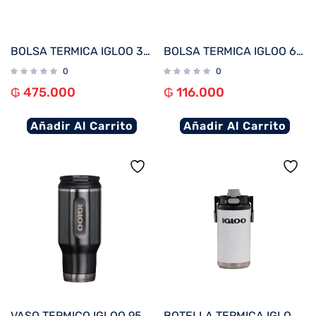
BOLSA TERMICA IGLOO 30 LATAS LARGE MOXIE DUFFEL GRIS 62115
BOLSA TERMICA IGLOO 6 LATAS ESSENTIALS GRIS 66194
0
0
₲
475.000
₲
116.000
Añadir Al Carrito
Añadir Al Carrito
VASO TERMICO IGLOO 950ML NEGRO C/TAPA 71078
BOTELLA TERMICA IGLOO 1.6L BLANCO C/MANIJA 31487