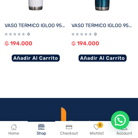
VASO TERMICO IGLOO 950ML BLANCO C/TAPA 71077
VASO TERMICO IGLOO 950ML AZUL MODERNO C/TAPA 71079
0
0
₲
194.000
₲
194.000
Añadir Al Carrito
Añadir Al Carrito
En que podemos ayudarte?
0
Home
Shop
Checkout
Wishlist
Account