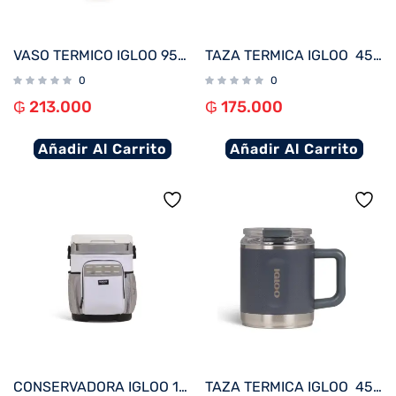
VASO TERMICO IGLOO 950ML AZUL MODERNO C/PAJITA 71223
TAZA TERMICA IGLOO 450ML P/CAFÉ AZUL MODERNO 71233
0
0
₲
213.000
₲
175.000
Añadir Al Carrito
Añadir Al Carrito
CONSERVADORA IGLOO 19 LITROS BUCKET BLANCO 63551 CON PORTACAÑAS DE PESCAR
TAZA TERMICA IGLOO 450ML P/CAFÉ CARBONITE 71232