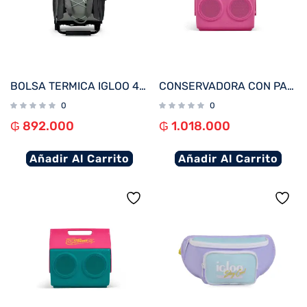
BOLSA TERMICA IGLOO 40 LATAS COLLAPSIBLE GRIS 66324
CONSERVADORA CON PARLANTE IGLOO 13L KOOLTUNES ROSA 27733
0
0
₲
892.000
₲
1.018.000
Añadir Al Carrito
Añadir Al Carrito