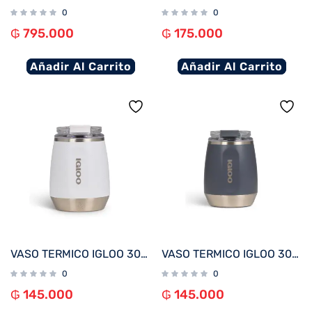
0
0
₲
795.000
₲
175.000
Añadir Al Carrito
Añadir Al Carrito
VASO TERMICO IGLOO 300ML P/VINO BLANCO C/TAPA 71236
VASO TERMICO IGLOO 300ML P/VINO CARBONITE C/TAPA 71237
0
0
₲
145.000
₲
145.000