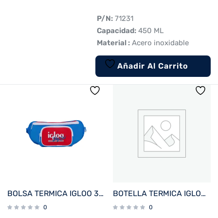
 P/N:
71231
 Capacidad:
450 ML
 Material :
Acero inoxidable
Añadir Al Carrito
BOLSA TERMICA IGLOO 3 LATAS FUNNY PACK RETRO AZUL 63079
BOTELLA TERMICA IGLOO 1.6L AZUL C/MANIJA 31485
0
0