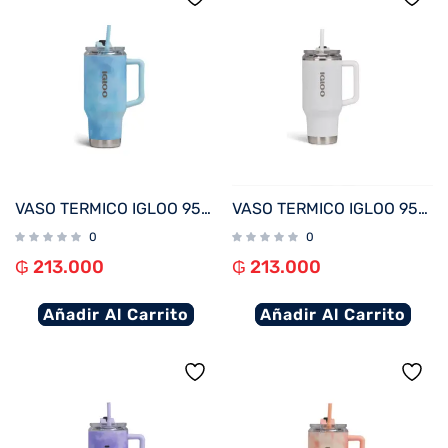
VASO TERMICO IGLOO 950ML ICE DYE AZUL C/PAJITA 71309
VASO TERMICO IGLOO 950ML BLANCO C/PAJITA 71221
0
0
₲
213.000
₲
213.000
Añadir Al Carrito
Añadir Al Carrito