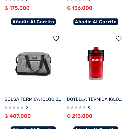
₲
175.000
₲
136.000
Añadir Al Carrito
Añadir Al Carrito
BOLSA TERMICA IGLOO 20 LATAS MEDIUM MOXIE DUFFEL GRIS 62113
BOTELLA TERMICA IGLOO 1.6L ROJO C/MANIJA 31488
0
0
₲
407.000
₲
213.000