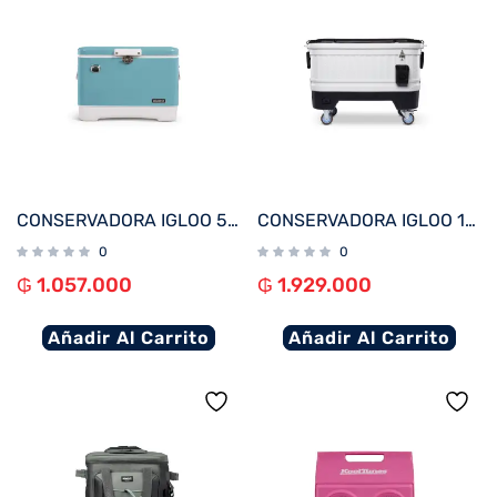
CONSERVADORA IGLOO 51 LITROS LEGACY TOO OCEAN MIST 50658
CONSERVADORA IGLOO 118 LITROS PARTY BAR GRIS 34413
0
0
₲
1.057.000
₲
1.929.000
Añadir Al Carrito
Añadir Al Carrito