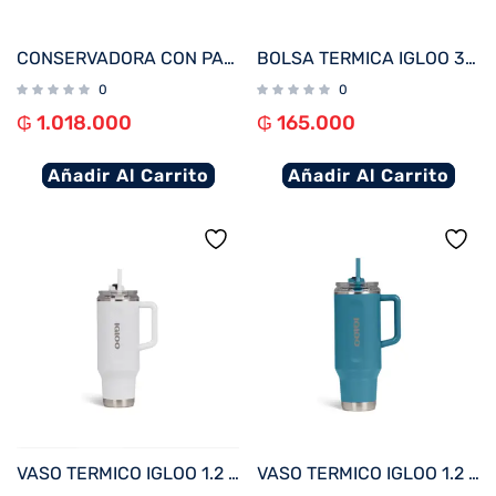
CONSERVADORA CON PARLANTE IGLOO 13L KOOLTUNES JADE 27735
BOLSA TERMICA IGLOO 3 LATAS FUNNY PACK RETRO LILA 63078
0
0
₲
1.018.000
₲
165.000
Añadir Al Carrito
Añadir Al Carrito
VASO TERMICO IGLOO 1.2 LITROS BLANCO C/PAJITA 71226
VASO TERMICO IGLOO 1.2 LITROS AZUL MODERNO C/PAJITA 71228