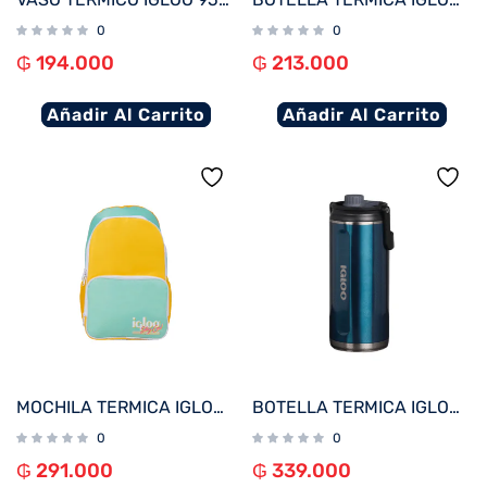
0
0
₲
194.000
₲
213.000
Añadir Al Carrito
Añadir Al Carrito
MOCHILA TERMICA IGLOO 24 LATAS RETRO BACKPACK AMARILLO/VERDE 60967
BOTELLA TERMICA IGLOO 2.4L AZUL MODERNO C/MANIJA 71102
0
0
₲
291.000
₲
339.000