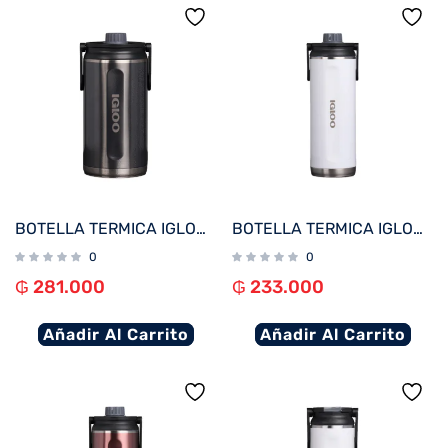
BOTELLA TERMICA IGLOO 1.9L NEGRO CARBONITE C/MANIJA 71099
BOTELLA TERMICA IGLOO 1.4L BLANCO C/MANIJA 71094
0
0
₲
281.000
₲
233.000
Añadir Al Carrito
Añadir Al Carrito