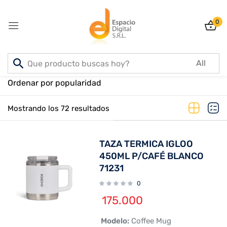
0
Sign in
Inicio
PRODUCTOS
Ordenar por popularidad
Mostrando los 72 resultados
Lost password?
Remember me
TAZA TERMICA IGLOO
Log In
450ML P/CAFÉ BLANCO
71231
0
Create an account
175.000
 Modelo:
Coffee Mug