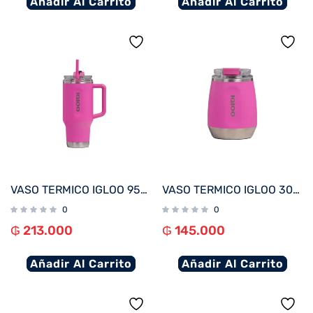
Añadir Al Carrito
Añadir Al Carrito
VASO TERMICO IGLOO 950 ML ICE DYE ROSA C/PAJITA 71363
VASO TERMICO IGLOO 300ML P/VINO ROSA C/TAPA 71364
0
0
₲
213.000
₲
145.000
Añadir Al Carrito
Añadir Al Carrito