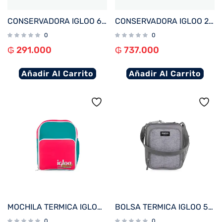
CONSERVADORA IGLOO 6 LITROS RETRO LITTLE PLAYMATE PURPURA 32713
CONSERVADORA IGLOO 23 LITROS TRAILMATE CREMA 50214
0
0
₲
291.000
₲
737.000
Añadir Al Carrito
Añadir Al Carrito
MOCHILA TERMICA IGLOO 12 LATAS RETRO JADE 63073
BOLSA TERMICA IGLOO 5 LATAS VERTICAL LUNCH 5 GRIS 63133
0
0