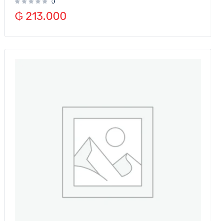
0
₲
213.000