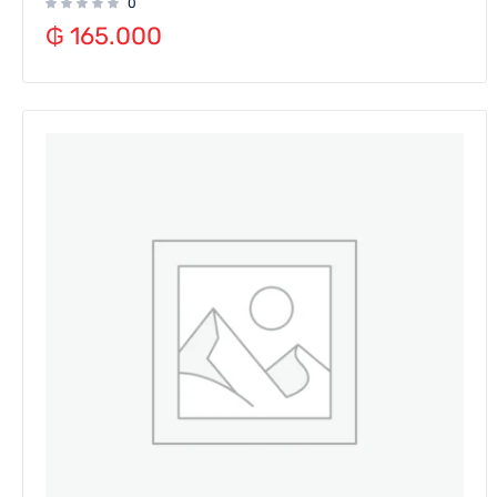
0
₲
165.000