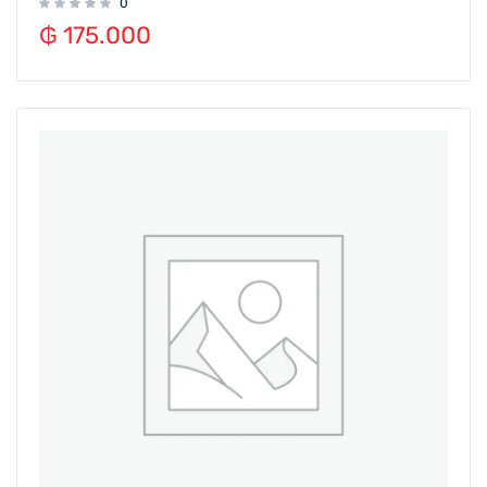
0
₲
175.000