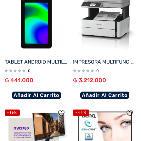
TABLET ANDROID MULTILASER NB600 M7 QC/32GB/2G/7″/WIFI/NEGRO
IMPRESORA MULTIFUNCIONAL EPSON M3170 ECOTANK RED O WIFI ADF USB BIVOLT
0
0
₲
441.000
₲
3.212.000
Añadir Al Carrito
Añadir Al Carrito
-16%
-44%