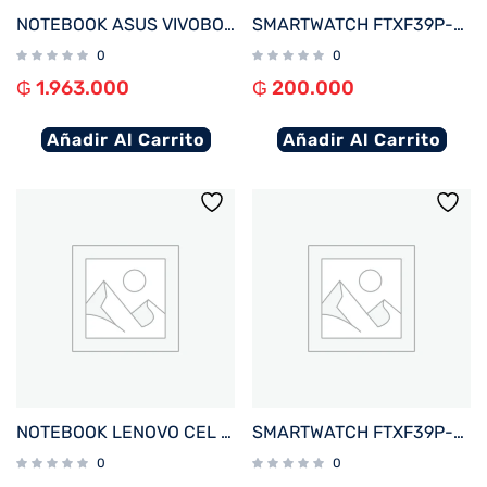
NOTEBOOK ASUS VIVOBOOK GO E510KA-EJ562W CEL 1.1%2F4%2F128EMMC%2FW11H%2F15.6%22FHD%2FNEGRO
SMARTWATCH FTXF39P-RGPK 42MM ROSE GOLD%2FROSA ANDROID%2FIOS%2FBT%2FFREC. CARD%2FNOTIFICACIONES
0
0
₲
1.963.000
₲
200.000
Añadir Al Carrito
Añadir Al Carrito
NOTEBOOK LENOVO CEL IDEAPAD 1 82LV0075US 1.1%2F4%2F128EMMC%2FW11S%2F14%22 HD%2FGRIS
SMARTWATCH FTXF39P-RGOR 42MM ROSE GOLD%2FNARANJA ANDROID%2FIOS%2FBT%2FFREC. CARD%2FNOTIFICACIONES
0
0