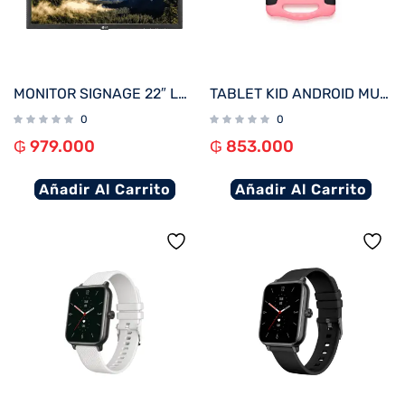
MONITOR SIGNAGE 22″ LG 22SM3B FHD/USB/HDMI
TABLET KID ANDROID MULTILASER NB414 QC/64GB/4G/7″/ROSA MINNIE DISNEY
0
0
₲
979.000
₲
853.000
Añadir Al Carrito
Añadir Al Carrito