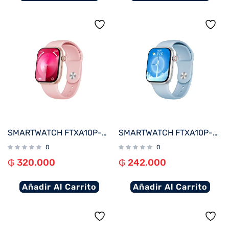
SMARTWATCH FTXA10P-RGPK 48MM ROSE GOLD/ROSA ANDROID/IOS/BT/FREC. CARD
SMARTWATCH FTXA10P-SVLB 48MM PLATA/AZUL CLARO ANDROID/IOS/BT/FREC. CARD
0
0
₲
320.000
₲
242.000
Añadir Al Carrito
Añadir Al Carrito