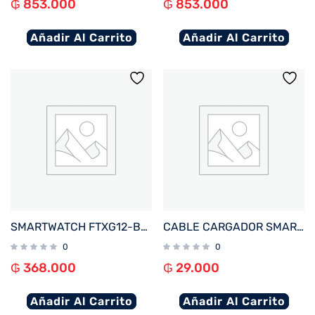
₲
853.000
₲
853.000
Añadir Al Carrito
Añadir Al Carrito
SMARTWATCH FTXG12-BB 48MM NEGRO ANDROID/IOS/IA/BT/FREC. CARD/NOTIFICACIONES
CABLE CARGADOR SMARTWATCH FTX WIRELESS BLANCO PARA A10P/ A9C/ AM15/ AM12/ AM32/ F25/ F39P
0
0
₲
368.000
₲
29.000
Añadir Al Carrito
Añadir Al Carrito