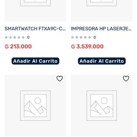
SMARTWATCH FTXA9C-CGP 46MM GOLD/ROSA ANDROID/IOS/BT/FREC. CARD/NOTIFICACIONES
IMPRESORA HP LASERJET PRO 4203DW IMP/USB/RED/COLOR/BLUETOOTH/WIFI/220V
0
0
₲
213.000
₲
3.539.000
Añadir Al Carrito
Añadir Al Carrito