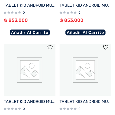
TABLET KID ANDROID MULTILASER NB422 QC/64GB/4G/7″/ROSA PAW PATROL SKYE DISNEY
TABLET KID ANDROID MULTILASER NB421 QC/64GB/4G/7″/AZUL PAW PATROL CHASE DISNEY
0
0
₲
853.000
₲
853.000
Añadir Al Carrito
Añadir Al Carrito
TABLET KID ANDROID MULTILASER NB418 QC/64GB/4G/7″/ROSA PRINCESAS DISNEY
TABLET KID ANDROID MULTILASER NB413 QC/64GB/4G/7″/NEGRO MICKEY DISNEY
0
0