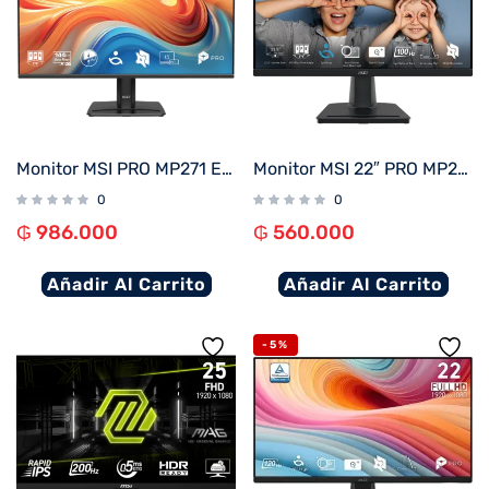
Monitor MSI PRO MP271 E14A 27″ 144Hz Full HD IPS
Monitor MSI 22″ PRO MP225 100HZ
0
0
₲
986.000
₲
560.000
Añadir Al Carrito
Añadir Al Carrito
-5%