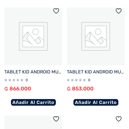
TABLET KID ANDROID MULTILASER NB625 QC/64GB/4G/7″/AZUL AVENGERS DISNEY
TABLET KID ANDROID MULTILASER NB624 QC/64GB/4G/7″/ROSA PRINCESAS DISNEY
0
0
₲
866.000
₲
853.000
Añadir Al Carrito
Añadir Al Carrito