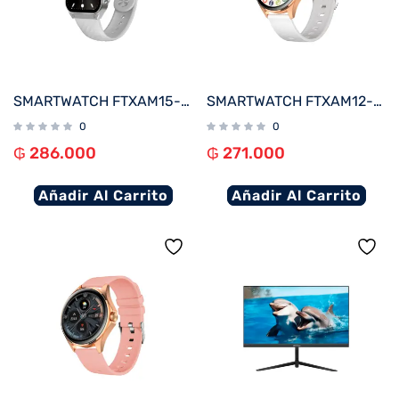
SMARTWATCH FTXAM15-SVW 51MM PLATA/GRIS ANDROID/IOS/BT/FREC. CARD
SMARTWATCH FTXAM12-RGW 49MM ROSE GOLD/GRIS ANDROID/IOS/BT/FREC. CARD
0
0
₲
286.000
₲
271.000
Añadir Al Carrito
Añadir Al Carrito