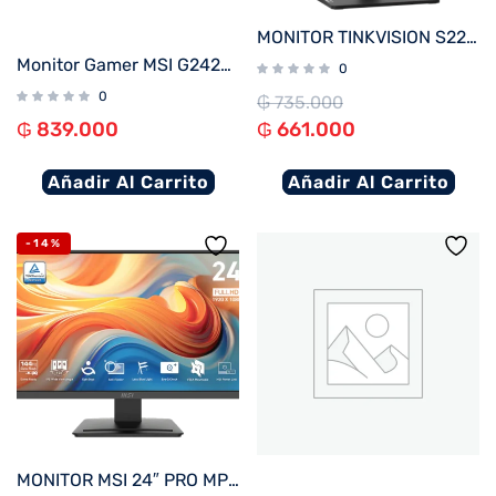
MONITOR TINKVISION S22i-30
Monitor Gamer MSI G242L-E14 23.8″ IPS FHD 144Hz 1ms FreeSync
0
0
₲
735.000
₲
839.000
₲
661.000
Añadir Al Carrito
Añadir Al Carrito
-14%
MONITOR MSI 24″ PRO MP243L E14 144hz