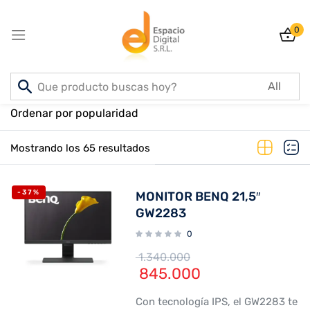
0
Sign in
Inicio
PRODUCTOS
Ordenar por popularidad
Mostrando los 65 resultados
Lost password?
Remember me
-37%
MONITOR BENQ 21,5″
Log In
GW2283
0
Create an account
1.340.000
845.000
Con tecnología IPS, el GW2283 te