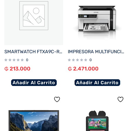
SMARTWATCH FTXA9C-RR 46MM ROJO ANDROID/IOS/BT/FREC. CARD
IMPRESORA MULTIFUNCIONAL EPSON M2120 ECOTANK IMP/COP/SCA/WIFI/USB/BIVOLT
0
0
₲
213.000
₲
2.471.000
Añadir Al Carrito
Añadir Al Carrito