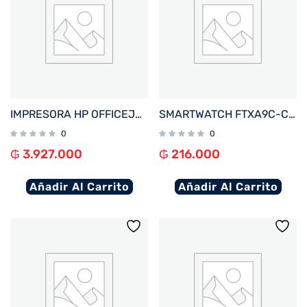
IMPRESORA HP OFFICEJET PRO 9730 IMP/COP/SCA/USB/RED/WIFI/BIVOLT
SMARTWATCH FTXA9C-CGBE 46MM GOLD/BEIGE ANDROID/IOS/BT/FREC. CARD
0
0
₲
3.927.000
₲
216.000
Añadir Al Carrito
Añadir Al Carrito