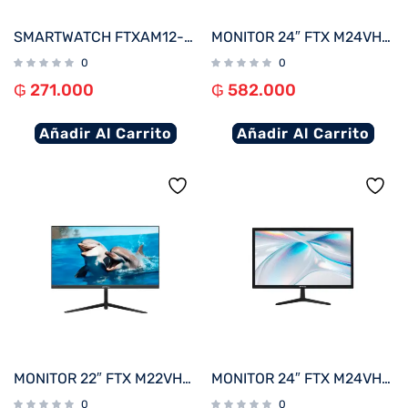
SMARTWATCH FTXAM12-RGP 49MM ROSE GOLD/ROSA ANDROID/IOS/BT/FREC. CARD
MONITOR 24″ FTX M24VHDFML FHD VGA/HDMI/75HZ/1MS/VA/BIVOLT BORDE INFINITO
0
0
₲
271.000
₲
582.000
Añadir Al Carrito
Añadir Al Carrito
MONITOR 22″ FTX M22VHDFML FHD VGA/HDMI/75HZ/1MS/VA/BIVOLT BORDE INFINITO
MONITOR 24″ FTX M24VHDB FHD VGA/HDMI/75HZ/5MS/BIVOLT C/BISEL
0
0