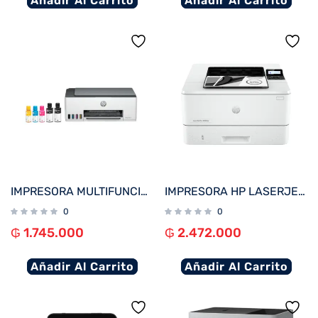
Añadir Al Carrito
Añadir Al Carrito
IMPRESORA MULTIFUNCIONAL HP SMART TANK 580 IMP/COP/SCA/USB/WIFI/BT/BIVOLT
IMPRESORA HP LASERJET PRO 4003DW IMP/RED/USB/WIFI 220V
0
0
₲
1.745.000
₲
2.472.000
Añadir Al Carrito
Añadir Al Carrito