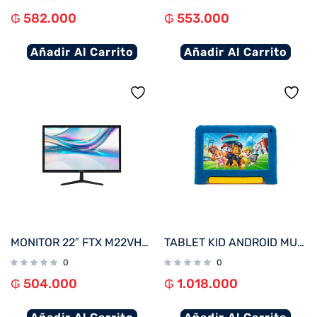
₲
582.000
₲
553.000
Añadir Al Carrito
Añadir Al Carrito
MONITOR 22″ FTX M22VHDBZL FHD VGA/HDMI/75HZ/5MS/BIVOLT C/BISEL
TABLET KID ANDROID MULTILASER NB623 QC/64GB/4G/9″/WIFI/AZUL PAW PATROL
0
0
₲
504.000
₲
1.018.000