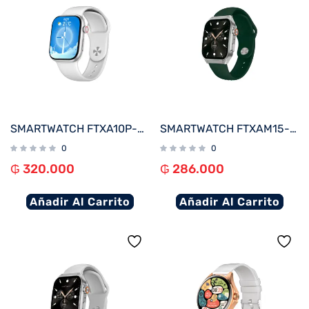
SMARTWATCH FTXA10P-SVW 48MM PLATA/GRIS ANDROID/IOS/BT/FREC. CARD
SMARTWATCH FTXAM15-SVGRE 51MM PLATA/VERDE ANDROID/IOS/BT/FREC. CARD
0
0
₲
320.000
₲
286.000
Añadir Al Carrito
Añadir Al Carrito