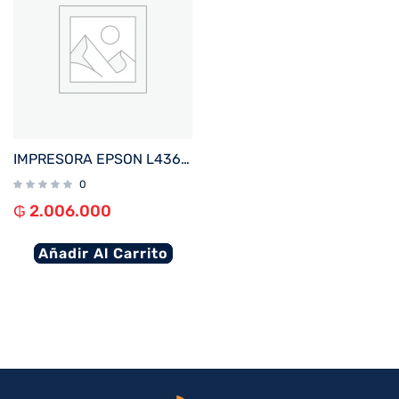
IMPRESORA EPSON L4360 ECOTANK IMP%2FCOP%2FSCA%2FWIFI%2FUSB%2FBIVOLT
0
₲
2.006.000
Añadir Al Carrito