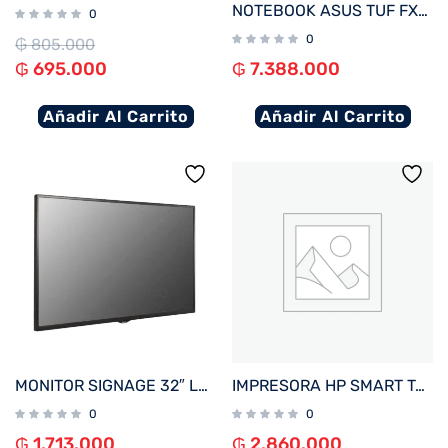
NOTEBOOK ASUS TUF FX607VJ-RL805W C5 GAM 2.2/8/512/ RTX3050-6G/ W11H/16″ WUXGA
0
0
₲
805.000
₲
695.000
₲
7.388.000
Añadir Al Carrito
Añadir Al Carrito
MONITOR SIGNAGE 32″ LG 32SM5C FHD/USB/HDMI/DP/SD/NE
IMPRESORA HP SMART TANK 750 IMP/COP/SCAN/RED/WIFI/BIVOLT
0
0
₲
1.713.000
₲
2.860.000