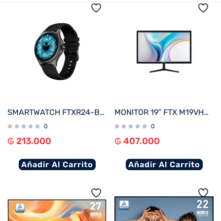
SMARTWATCH FTXR24-BB 53MM NEGRO ANDROID/IOS/BT/FREC. CARD
MONITOR 19″ FTX M19VHDBZL HD VGA/HDMI/75HZ/5MS/BIVOLT C/BISEL
0
0
₲
213.000
₲
407.000
Añadir Al Carrito
Añadir Al Carrito