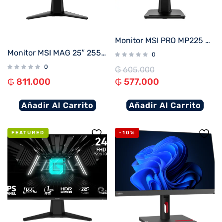
Monitor MSI PRO MP225 E12VL 21.5″ FHD/100Hz/1ms
Monitor MSI MAG 25″ 255F E20 IPS 200HZ
0
0
₲
605.000
₲
811.000
₲
577.000
Añadir Al Carrito
Añadir Al Carrito
FEATURED
-10%