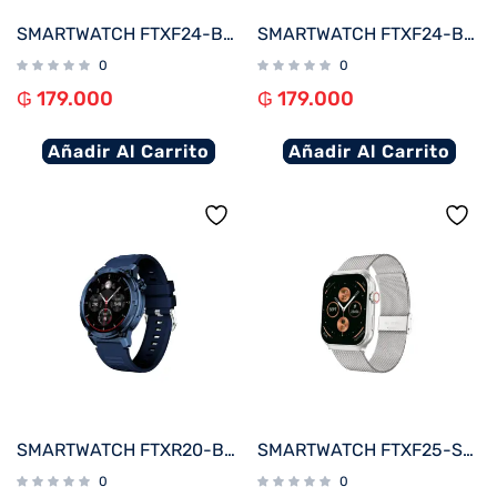
SMARTWATCH FTXF24-BW 50MM NEGRO/GRIS 20MM ANDROID/IOS/BT/FREC. CARD
SMARTWATCH FTXF24-BB 50MM NEGRO ANDROID/IOS/BT/FREC. CARD
0
0
₲
179.000
₲
179.000
Añadir Al Carrito
Añadir Al Carrito
SMARTWATCH FTXR20-BB 57MM AZUL ANDROID/IOS/BT/FREC. CARD
SMARTWATCH FTXF25-SVSM 50MM PLATA METAL ANDROID/IOS/BT/FREC. CARD
0
0