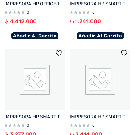
IMPRESORA HP OFFICEJET PRO 9730 IMP/COP/SCA/USB/RED/WIFI/BIVOLT + 4 TINTAS
IMPRESORA HP SMART TANK 210 IMP/USB/WIFI/BIVOLT
0
0
₲
4.412.000
₲
1.241.000
Añadir Al Carrito
Añadir Al Carrito
IMPRESORA HP SMART TANK 790 IMP/COP/SCAN/FAX/RED/WIFI/BIVOLT
IMPRESORA HP SMART TANK 720 IMP/COP/SCAN/USB/WIFI/BIVOLT
0
0
₲
3.277.000
₲
2.414.000