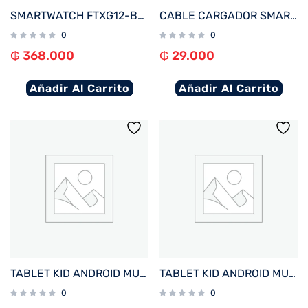
SMARTWATCH FTXG12-BB 48MM NEGRO ANDROID/IOS/IA/BT/FREC. CARD/NOTIFICACIONES
CABLE CARGADOR SMARTWATCH FTX WIRELESS BLANCO PARA A10P/ A9C/ AM15/ AM12/ AM32/ F25/ F39P
0
0
₲
368.000
₲
29.000
Añadir Al Carrito
Añadir Al Carrito
TABLET KID ANDROID MULTILASER NB625 QC/64GB/4G/7″/AZUL AVENGERS DISNEY
TABLET KID ANDROID MULTILASER NB624 QC/64GB/4G/7″/ROSA PRINCESAS DISNEY
0
0