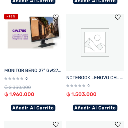
Añadir Al Carrito
Añadir Al Carrito
-16%
MONITOR BENQ 27″ GW2780
NOTEBOOK LENOVO CEL IDEAPAD 1 82LV0075US 1.1%2F4%2F128EMMC%2FW11S%2F14%22 HD%2FGRIS
0
0
₲
2.330.000
₲
1.960.000
₲
1.503.000
Añadir Al Carrito
Añadir Al Carrito