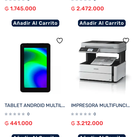
₲
1.745.000
₲
2.472.000
Añadir Al Carrito
Añadir Al Carrito
TABLET ANDROID MULTILASER NB600 M7 QC/32GB/2G/7″/WIFI/NEGRO
IMPRESORA MULTIFUNCIONAL EPSON M3170 ECOTANK RED O WIFI ADF USB BIVOLT
0
0
₲
441.000
₲
3.212.000