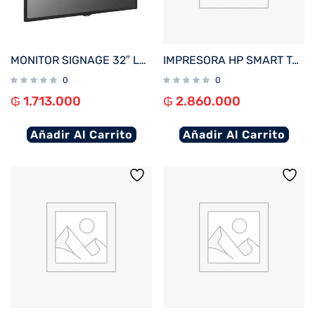
MONITOR SIGNAGE 32″ LG 32SM5C FHD/USB/HDMI/DP/SD/NE
IMPRESORA HP SMART TANK 750 IMP/COP/SCAN/RED/WIFI/BIVOLT
0
0
₲
1.713.000
₲
2.860.000
Añadir Al Carrito
Añadir Al Carrito