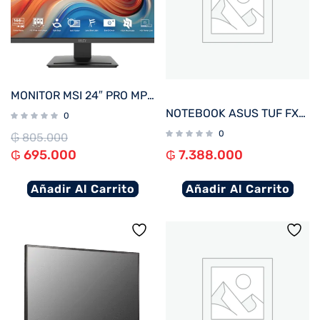
MONITOR MSI 24″ PRO MP243L E14 144hz
NOTEBOOK ASUS TUF FX607VJ-RL805W C5 GAM 2.2/8/512/ RTX3050-6G/ W11H/16″ WUXGA
0
0
₲
805.000
₲
695.000
₲
7.388.000
Añadir Al Carrito
Añadir Al Carrito