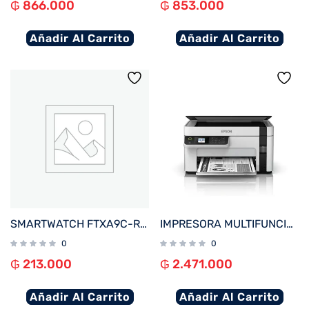
₲
866.000
₲
853.000
Añadir Al Carrito
Añadir Al Carrito
SMARTWATCH FTXA9C-RR 46MM ROJO ANDROID/IOS/BT/FREC. CARD
IMPRESORA MULTIFUNCIONAL EPSON M2120 ECOTANK IMP/COP/SCA/WIFI/USB/BIVOLT
0
0
₲
213.000
₲
2.471.000
Añadir Al Carrito
Añadir Al Carrito