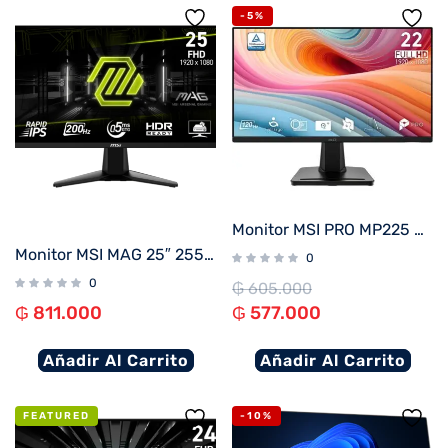
-5%
Monitor MSI PRO MP225 E12VL 21.5″ FHD/100Hz/1ms
Monitor MSI MAG 25″ 255F E20 IPS 200HZ
0
0
₲
605.000
₲
811.000
₲
577.000
Añadir Al Carrito
Añadir Al Carrito
FEATURED
-10%