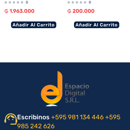
0
0
₲
1.963.000
₲
200.000
Añadir Al Carrito
Añadir Al Carrito
Escribinos
+595 981 134 446
+595
985 242 626