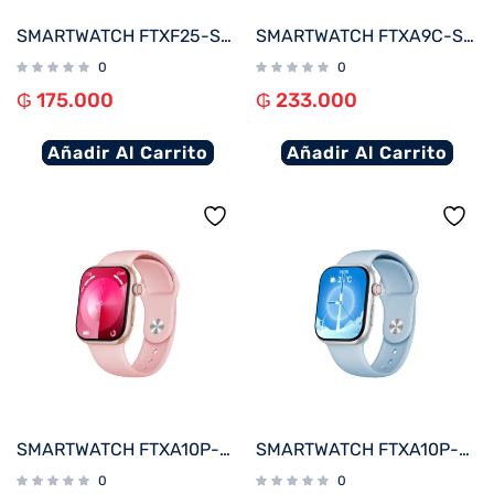
SMARTWATCH FTXF25-SVG 50MM PLATA/GRIS ANDROID/IOS/BT/FREC. CARD
SMARTWATCH FTXA9C-SVW 46MM PLATA/GRIS ANDROID/IOS/BT/FREC. CARD
0
0
₲
175.000
₲
233.000
Añadir Al Carrito
Añadir Al Carrito
SMARTWATCH FTXA10P-RGPK 48MM ROSE GOLD/ROSA ANDROID/IOS/BT/FREC. CARD
SMARTWATCH FTXA10P-SVLB 48MM PLATA/AZUL CLARO ANDROID/IOS/BT/FREC. CARD
0
0