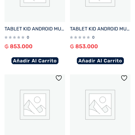
TABLET KID ANDROID MULTILASER NB418 QC/64GB/4G/7″/ROSA PRINCESAS DISNEY
TABLET KID ANDROID MULTILASER NB413 QC/64GB/4G/7″/NEGRO MICKEY DISNEY
0
0
₲
853.000
₲
853.000
Añadir Al Carrito
Añadir Al Carrito