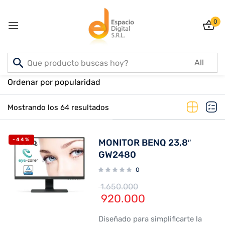
0
Sign in
Inicio
PRODUCTOS
Ordenar por popularidad
Mostrando los 64 resultados
Lost password?
Remember me
-44%
MONITOR BENQ 23,8″
Log In
GW2480
0
Create an account
1.650.000
920.000
Diseñado para simplificarte la