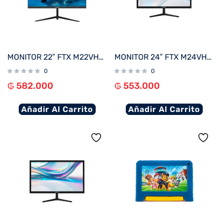
MONITOR 22″ FTX M22VHDFML FHD VGA/HDMI/75HZ/1MS/VA/BIVOLT BORDE INFINITO
MONITOR 24″ FTX M24VHDB FHD VGA/HDMI/75HZ/5MS/BIVOLT C/BISEL
0
0
₲
582.000
₲
553.000
Añadir Al Carrito
Añadir Al Carrito