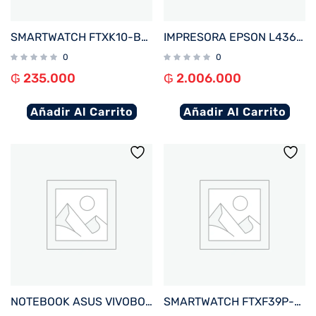
SMARTWATCH FTXK10-BL 45MM AZUL ANDROID%2FIOS%2FBT%2FFREC. CARD%2FNOTIFICACIONES
IMPRESORA EPSON L4360 ECOTANK IMP%2FCOP%2FSCA%2FWIFI%2FUSB%2FBIVOLT
0
0
₲
235.000
₲
2.006.000
Añadir Al Carrito
Añadir Al Carrito
NOTEBOOK ASUS VIVOBOOK GO E510KA-EJ562W CEL 1.1%2F4%2F128EMMC%2FW11H%2F15.6%22FHD%2FNEGRO
SMARTWATCH FTXF39P-RGPK 42MM ROSE GOLD%2FROSA ANDROID%2FIOS%2FBT%2FFREC. CARD%2FNOTIFICACIONES