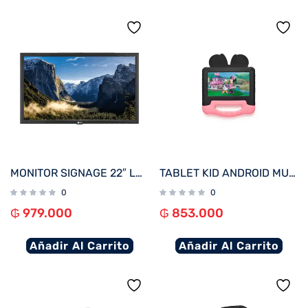
MONITOR SIGNAGE 22″ LG 22SM3B FHD/USB/HDMI
TABLET KID ANDROID MULTILASER NB414 QC/64GB/4G/7″/ROSA MINNIE DISNEY
0
0
₲
979.000
₲
853.000
Añadir Al Carrito
Añadir Al Carrito