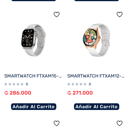
SMARTWATCH FTXAM15-SVW 51MM PLATA/GRIS ANDROID/IOS/BT/FREC. CARD
SMARTWATCH FTXAM12-RGW 49MM ROSE GOLD/GRIS ANDROID/IOS/BT/FREC. CARD
0
0
₲
286.000
₲
271.000
Añadir Al Carrito
Añadir Al Carrito