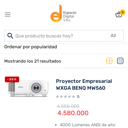
0
Sign in
Inicio
PRODUCTOS
Ordenar por popularidad
Mostrando los 21 resultados
Lost password?
Remember me
-30%
Proyector Empresarial
Log In
WXGA BENQ MW560
0
Create an account
6.555.000
4.580.000
4000 Lúmenes ANSI de alto