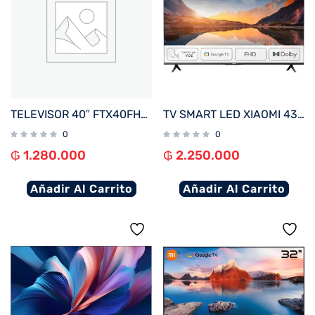
TELEVISOR 40″ FTX40FHD4V1 FHD DIG/SMART/2HDMI/2USB/RED/AND14 BORDE INFINITO
TV SMART LED XIAOMI 43″ FULL HD MI TV A SERIES 2025 GOOGLE TV WI L43MA-AFLA -FI – NEGRO
0
0
₲
1.280.000
₲
2.250.000
Añadir Al Carrito
Añadir Al Carrito