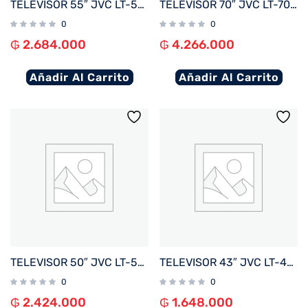
TELEVISOR 55″ JVC LT-55N7165U 4K UHD/HDR/ DIG/BLUETOOTH/3HDMI/2USB/RED/WHALE BORDE INFINIT
TELEVISOR 70″ JVC LT-70NQ7165U 4K UHD/QLED/ OPT/DIG/BLUETOOTH/3HDMI/2USB/RED/WHALE BORDE I
0
0
₲
2.684.000
₲
4.266.000
Añadir Al Carrito
Añadir Al Carrito
TELEVISOR 50″ JVC LT-50N7165U 4K UHD/HDR/ DIG/BLUETOOTH/3HDMI/2USB/RED/WHALE BORDE INFINIT
TELEVISOR 43″ JVC LT-43N5165U FHD OPT/ DIG/ BLUETOOTH/ 3 HDMI/ 2 USB/ RED/ WHALE BORDE INF
0
0
₲
2.424.000
₲
1.648.000