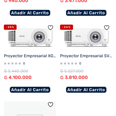
₲
940.000
₲
3.471.000
Añadir Al Carrito
Añadir Al Carrito
-25%
-24%
Proyector Empresarial XGA BENQ MX560
Proyector Empresarial SVGA BENQ MS560
0
0
₲
5.445.000
₲
5.027.000
₲
4.100.000
₲
3.810.000
Añadir Al Carrito
Añadir Al Carrito