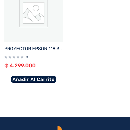
PROYECTOR EPSON 118 3800L XGA POWERLITE 3LCD 2VGA%2F2HDMI%2FUSB%2FRED%2FBIVOLT
0
₲
4.299.000
Añadir Al Carrito