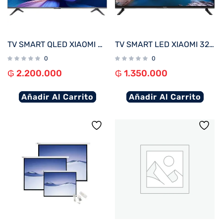
TV SMART QLED XIAOMI 43″ 4K A PRO 43 2026 WI-FI – NEGRO
TV SMART LED XIAOMI 32″ HD MI TV A SERIES L32M8-P2PH (2025) – NEGRO
0
0
₲
2.200.000
₲
1.350.000
Añadir Al Carrito
Añadir Al Carrito