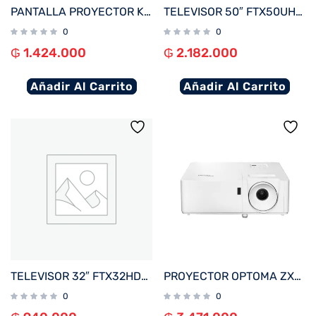
PANTALLA PROYECTOR KLIP 100″ KPS-502 4:3 110V ELEC C/CONTROL BLANCO TECHO/P
TELEVISOR 50″ FTX50UHD4V1 4K SMART/HDMI/USB/AND 15 + MAGIC REMOTE BORDE INFINITO
0
0
₲
1.424.000
₲
2.182.000
Añadir Al Carrito
Añadir Al Carrito
TELEVISOR 32″ FTX32HDV1 HD SMART/HDMI/USB/AND 14 BORDE INFINITO
PROYECTOR OPTOMA ZX300 3500L XGA LASER 3D/2HDMI/VGA/USB/BLANCO
0
0