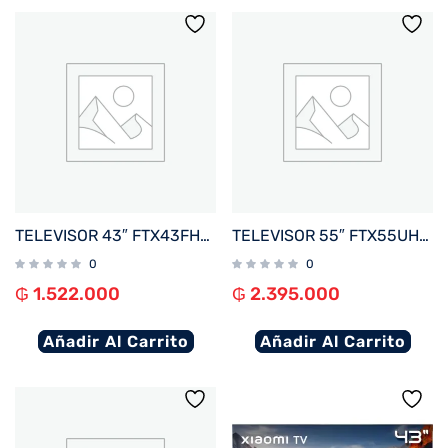
TELEVISOR 43″ FTX43FHD4V1 FHD DIG/SMART/2HDMI/2USB/RED/AND14 BORDE INFINITO
TELEVISOR 55″ FTX55UHD5V1 4K UHD DIG/SMART/3HDMI/2USB/RED/AND15 + MAGIC REMOTE BORDE INFIN
0
0
₲
1.522.000
₲
2.395.000
Añadir Al Carrito
Añadir Al Carrito