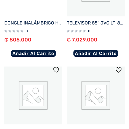
DONGLE INALÁMBRICO HDMI QCAST MIRROR QP30
TELEVISOR 85″ JVC LT-85NQ7165U 4K UHD/QLED/ OPT/DIG/BLUETOOTH/3HDMI/2USB/RED/WHALE BORDE I
0
0
₲
805.000
₲
7.029.000
Añadir Al Carrito
Añadir Al Carrito