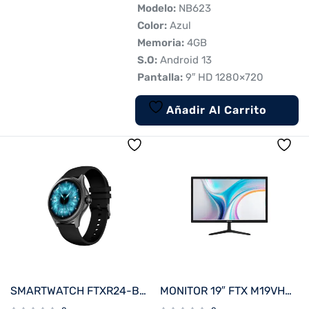
 Modelo:
NB623
 Color:
Azul
 Memoria:
4GB
 S.O:
Android 13
 Pantalla:
9″ HD 1280×720
Añadir Al Carrito
SMARTWATCH FTXR24-BB 53MM NEGRO ANDROID/IOS/BT/FREC. CARD
MONITOR 19″ FTX M19VHDBZL HD VGA/HDMI/75HZ/5MS/BIVOLT C/BISEL