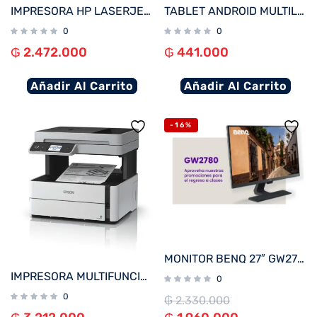
IMPRESORA HP LASERJET PRO 4003DW IMP/RED/USB/WIFI 220V
TABLET ANDROID MULTILASER NB600 M7 QC/32GB/2G/7″/WIFI/NEGRO
0
0
₲
2.472.000
₲
441.000
Añadir Al Carrito
Añadir Al Carrito
-16%
MONITOR BENQ 27″ GW2780
IMPRESORA MULTIFUNCIONAL EPSON M3170 ECOTANK RED O WIFI ADF USB BIVOLT
0
0
₲
2.330.000