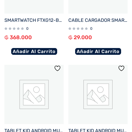
SMARTWATCH FTXG12-BB 48MM NEGRO ANDROID/IOS/IA/BT/FREC. CARD/NOTIFICACIONES
CABLE CARGADOR SMARTWATCH FTX WIRELESS BLANCO PARA A10P/ A9C/ AM15/ AM12/ AM32/ F25/ F39P
0
0
₲
368.000
₲
29.000
Añadir Al Carrito
Añadir Al Carrito
TABLET KID ANDROID MULTILASER NB625 QC/64GB/4G/7″/AZUL AVENGERS DISNEY
TABLET KID ANDROID MULTILASER NB624 QC/64GB/4G/7″/ROSA PRINCESAS DISNEY