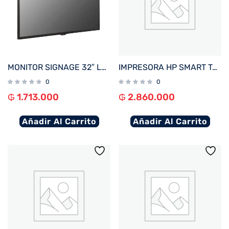
MONITOR SIGNAGE 32″ LG 32SM5C FHD/USB/HDMI/DP/SD/NE
IMPRESORA HP SMART TANK 750 IMP/COP/SCAN/RED/WIFI/BIVOLT
0
0
₲
1.713.000
₲
2.860.000
Añadir Al Carrito
Añadir Al Carrito