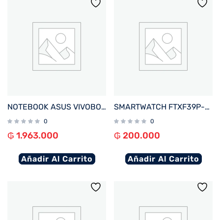
NOTEBOOK ASUS VIVOBOOK GO E510KA-EJ562W CEL 1.1%2F4%2F128EMMC%2FW11H%2F15.6%22FHD%2FNEGRO
SMARTWATCH FTXF39P-RGPK 42MM ROSE GOLD%2FROSA ANDROID%2FIOS%2FBT%2FFREC. CARD%2FNOTIFICACIONES
0
0
₲
1.963.000
₲
200.000
Añadir Al Carrito
Añadir Al Carrito