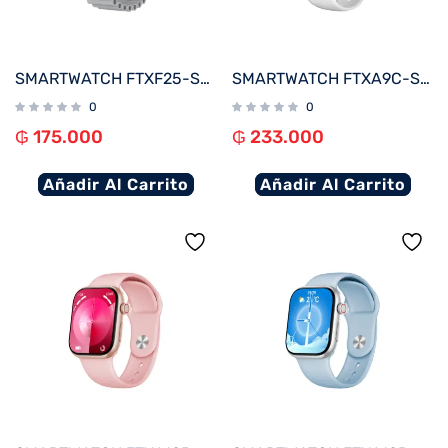
SMARTWATCH FTXF25-SVG 50MM PLATA/GRIS ANDROID/IOS/BT/FREC. CARD
SMARTWATCH FTXA9C-SVW 46MM PLATA/GRIS ANDROID/IOS/BT/FREC. CARD
0
0
₲
175.000
₲
233.000
Añadir Al Carrito
Añadir Al Carrito