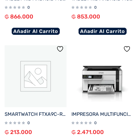
0
0
₲
866.000
₲
853.000
Añadir Al Carrito
Añadir Al Carrito
SMARTWATCH FTXA9C-RR 46MM ROJO ANDROID/IOS/BT/FREC. CARD
IMPRESORA MULTIFUNCIONAL EPSON M2120 ECOTANK IMP/COP/SCA/WIFI/USB/BIVOLT
0
0
₲
213.000
₲
2.471.000