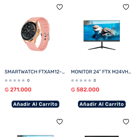
SMARTWATCH FTXAM12-RGP 49MM ROSE GOLD/ROSA ANDROID/IOS/BT/FREC. CARD
MONITOR 24″ FTX M24VHDFML FHD VGA/HDMI/75HZ/1MS/VA/BIVOLT BORDE INFINITO
0
0
₲
271.000
₲
582.000
Añadir Al Carrito
Añadir Al Carrito