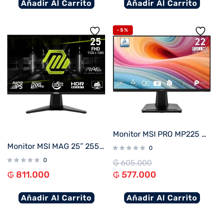
Añadir Al Carrito
Añadir Al Carrito
-5%
Monitor MSI PRO MP225 E12VL 21.5″ FHD/100Hz/1ms
Monitor MSI MAG 25″ 255F E20 IPS 200HZ
0
0
₲
605.000
₲
811.000
₲
577.000
Añadir Al Carrito
Añadir Al Carrito