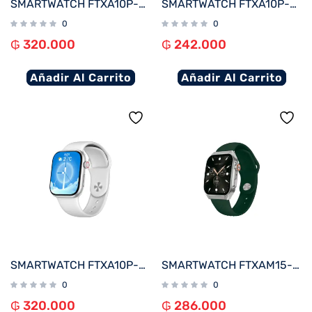
SMARTWATCH FTXA10P-RGPK 48MM ROSE GOLD/ROSA ANDROID/IOS/BT/FREC. CARD
SMARTWATCH FTXA10P-SVLB 48MM PLATA/AZUL CLARO ANDROID/IOS/BT/FREC. CARD
0
0
₲
320.000
₲
242.000
Añadir Al Carrito
Añadir Al Carrito
SMARTWATCH FTXA10P-SVW 48MM PLATA/GRIS ANDROID/IOS/BT/FREC. CARD
SMARTWATCH FTXAM15-SVGRE 51MM PLATA/VERDE ANDROID/IOS/BT/FREC. CARD
0
0
₲
320.000
₲
286.000