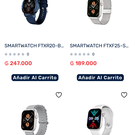
SMARTWATCH FTXR20-BB 57MM AZUL ANDROID/IOS/BT/FREC. CARD
SMARTWATCH FTXF25-SVSM 50MM PLATA METAL ANDROID/IOS/BT/FREC. CARD
0
0
₲
247.000
₲
189.000
Añadir Al Carrito
Añadir Al Carrito