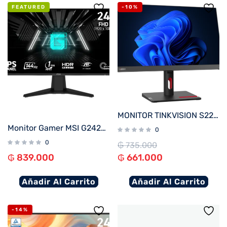
FEATURED
-10%
MONITOR TINKVISION S22i-30
Monitor Gamer MSI G242L-E14 23.8″ IPS FHD 144Hz 1ms FreeSync
0
0
₲
735.000
₲
839.000
₲
661.000
Añadir Al Carrito
Añadir Al Carrito
-14%