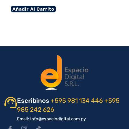
Añadir Al Carrito
Escribinos
+595 981 134 446
+595
985 242 626
Email: info@espaciodigital.com.py