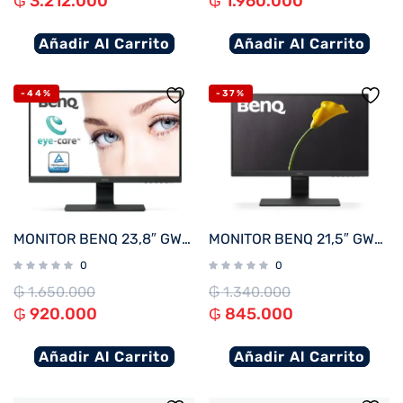
₲
3.212.000
₲
1.960.000
Añadir Al Carrito
Añadir Al Carrito
-44%
-37%
MONITOR BENQ 23,8″ GW2480
MONITOR BENQ 21,5″ GW2283
0
0
₲
1.650.000
₲
1.340.000
₲
920.000
₲
845.000
Añadir Al Carrito
Añadir Al Carrito