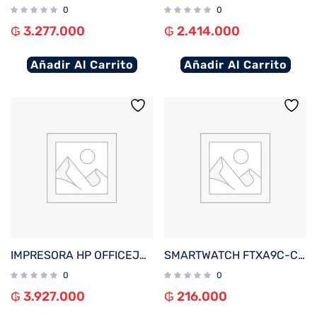
0
0
₲
3.277.000
₲
2.414.000
Añadir Al Carrito
Añadir Al Carrito
IMPRESORA HP OFFICEJET PRO 9730 IMP/COP/SCA/USB/RED/WIFI/BIVOLT
SMARTWATCH FTXA9C-CGBE 46MM GOLD/BEIGE ANDROID/IOS/BT/FREC. CARD
0
0
₲
3.927.000
₲
216.000