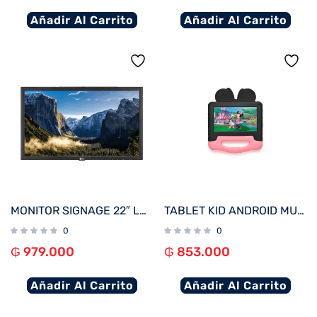
Añadir Al Carrito
Añadir Al Carrito
MONITOR SIGNAGE 22″ LG 22SM3B FHD/USB/HDMI
TABLET KID ANDROID MULTILASER NB414 QC/64GB/4G/7″/ROSA MINNIE DISNEY
0
0
₲
979.000
₲
853.000
Añadir Al Carrito
Añadir Al Carrito