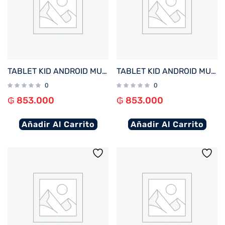
TABLET KID ANDROID MULTILASER NB418 QC/64GB/4G/7″/ROSA PRINCESAS DISNEY
TABLET KID ANDROID MULTILASER NB413 QC/64GB/4G/7″/NEGRO MICKEY DISNEY
0
0
₲
853.000
₲
853.000
Añadir Al Carrito
Añadir Al Carrito