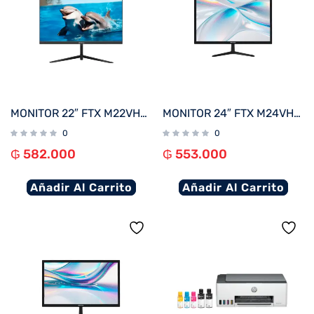
MONITOR 22″ FTX M22VHDFML FHD VGA/HDMI/75HZ/1MS/VA/BIVOLT BORDE INFINITO
MONITOR 24″ FTX M24VHDB FHD VGA/HDMI/75HZ/5MS/BIVOLT C/BISEL
0
0
₲
582.000
₲
553.000
Añadir Al Carrito
Añadir Al Carrito