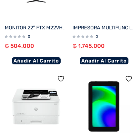
MONITOR 22″ FTX M22VHDBZL FHD VGA/HDMI/75HZ/5MS/BIVOLT C/BISEL
IMPRESORA MULTIFUNCIONAL HP SMART TANK 580 IMP/COP/SCA/USB/WIFI/BT/BIVOLT
0
0
₲
504.000
₲
1.745.000
Añadir Al Carrito
Añadir Al Carrito