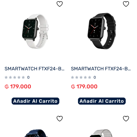
SMARTWATCH FTXF24-BW 50MM NEGRO/GRIS 20MM ANDROID/IOS/BT/FREC. CARD
SMARTWATCH FTXF24-BB 50MM NEGRO ANDROID/IOS/BT/FREC. CARD
0
0
₲
179.000
₲
179.000
Añadir Al Carrito
Añadir Al Carrito