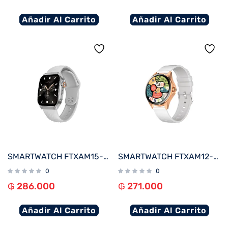
Añadir Al Carrito
Añadir Al Carrito
SMARTWATCH FTXAM15-SVW 51MM PLATA/GRIS ANDROID/IOS/BT/FREC. CARD
SMARTWATCH FTXAM12-RGW 49MM ROSE GOLD/GRIS ANDROID/IOS/BT/FREC. CARD
0
0
₲
286.000
₲
271.000
Añadir Al Carrito
Añadir Al Carrito