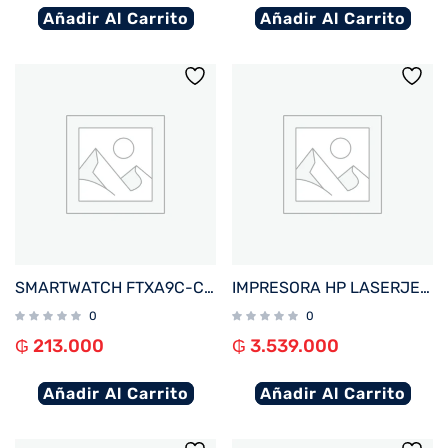
Añadir Al Carrito
Añadir Al Carrito
SMARTWATCH FTXA9C-CGP 46MM GOLD/ROSA ANDROID/IOS/BT/FREC. CARD/NOTIFICACIONES
IMPRESORA HP LASERJET PRO 4203DW IMP/USB/RED/COLOR/BLUETOOTH/WIFI/220V
0
0
₲
213.000
₲
3.539.000
Añadir Al Carrito
Añadir Al Carrito