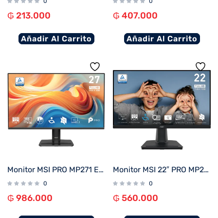
0
0
₲
213.000
₲
407.000
Añadir Al Carrito
Añadir Al Carrito
Monitor MSI PRO MP271 E14A 27″ 144Hz Full HD IPS
Monitor MSI 22″ PRO MP225 100HZ
0
0
₲
986.000
₲
560.000