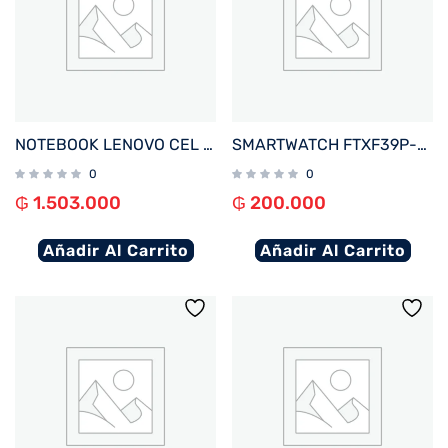
NOTEBOOK LENOVO CEL IDEAPAD 1 82LV0075US 1.1%2F4%2F128EMMC%2FW11S%2F14%22 HD%2FGRIS
SMARTWATCH FTXF39P-RGOR 42MM ROSE GOLD%2FNARANJA ANDROID%2FIOS%2FBT%2FFREC. CARD%2FNOTIFICACIONES
0
0
₲
1.503.000
₲
200.000
Añadir Al Carrito
Añadir Al Carrito