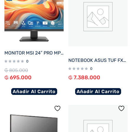
MONITOR MSI 24″ PRO MP243L E14 144hz
NOTEBOOK ASUS TUF FX607VJ-RL805W C5 GAM 2.2/8/512/ RTX3050-6G/ W11H/16″ WUXGA
0
0
₲
805.000
₲
695.000
₲
7.388.000
Añadir Al Carrito
Añadir Al Carrito