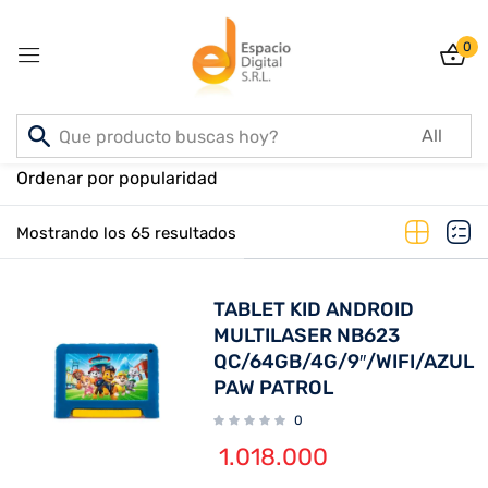
0
Sign in
Inicio
PRODUCTOS
Ordenar por popularidad
Mostrando los 65 resultados
Lost password?
Remember me
TABLET KID ANDROID
Log In
MULTILASER NB623
QC/64GB/4G/9″/WIFI/AZUL
PAW PATROL
Create an account
0
1.018.000