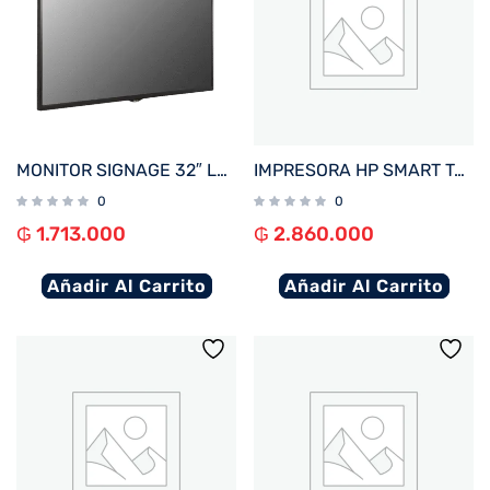
MONITOR SIGNAGE 32″ LG 32SM5C FHD/USB/HDMI/DP/SD/NE
IMPRESORA HP SMART TANK 750 IMP/COP/SCAN/RED/WIFI/BIVOLT
0
0
₲
1.713.000
₲
2.860.000
Añadir Al Carrito
Añadir Al Carrito