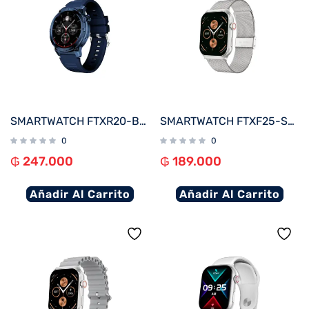
SMARTWATCH FTXR20-BB 57MM AZUL ANDROID/IOS/BT/FREC. CARD
SMARTWATCH FTXF25-SVSM 50MM PLATA METAL ANDROID/IOS/BT/FREC. CARD
0
0
₲
247.000
₲
189.000
Añadir Al Carrito
Añadir Al Carrito