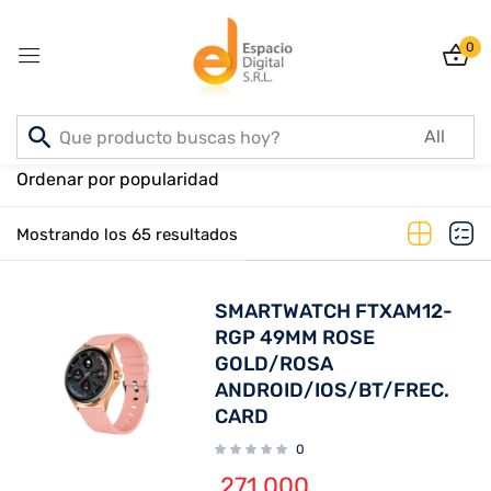
0
Sign in
Inicio
PRODUCTOS
Ordenar por popularidad
Mostrando los 65 resultados
Lost password?
Remember me
SMARTWATCH FTXAM12-
Log In
RGP 49MM ROSE
GOLD/ROSA
ANDROID/IOS/BT/FREC.
Create an account
CARD
0
271.000