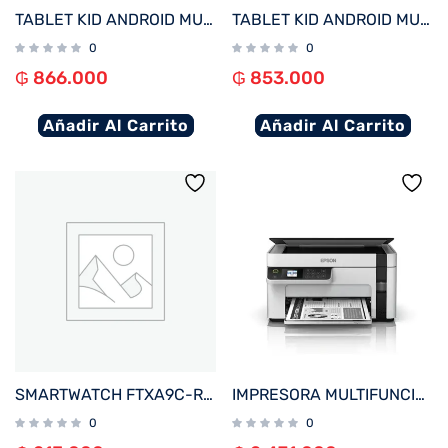
TABLET KID ANDROID MULTILASER NB625 QC/64GB/4G/7″/AZUL AVENGERS DISNEY
TABLET KID ANDROID MULTILASER NB624 QC/64GB/4G/7″/ROSA PRINCESAS DISNEY
0
0
₲
866.000
₲
853.000
Añadir Al Carrito
Añadir Al Carrito
SMARTWATCH FTXA9C-RR 46MM ROJO ANDROID/IOS/BT/FREC. CARD
IMPRESORA MULTIFUNCIONAL EPSON M2120 ECOTANK IMP/COP/SCA/WIFI/USB/BIVOLT
0
0