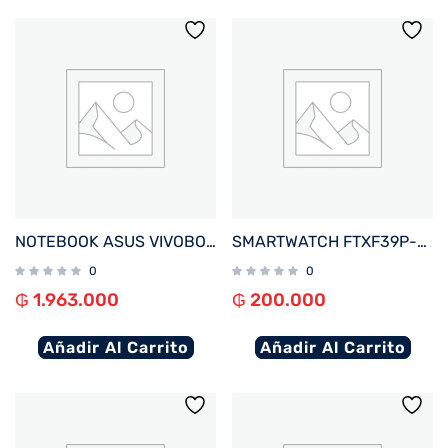
NOTEBOOK ASUS VIVOBOOK GO E510KA-EJ562W CEL 1.1%2F4%2F128EMMC%2FW11H%2F15.6%22FHD%2FNEGRO
SMARTWATCH FTXF39P-RGPK 42MM ROSE GOLD%2FROSA ANDROID%2FIOS%2FBT%2FFREC. CARD%2FNOTIFICACIONES
0
0
₲
1.963.000
₲
200.000
Añadir Al Carrito
Añadir Al Carrito