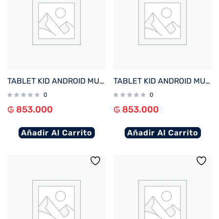
TABLET KID ANDROID MULTILASER NB418 QC/64GB/4G/7″/ROSA PRINCESAS DISNEY
TABLET KID ANDROID MULTILASER NB413 QC/64GB/4G/7″/NEGRO MICKEY DISNEY
0
0
₲
853.000
₲
853.000
Añadir Al Carrito
Añadir Al Carrito