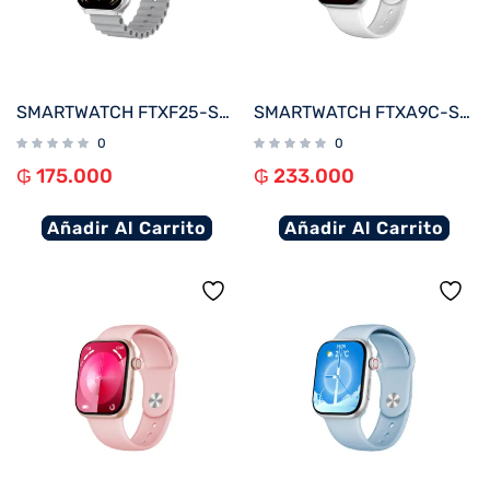
SMARTWATCH FTXF25-SVG 50MM PLATA/GRIS ANDROID/IOS/BT/FREC. CARD
SMARTWATCH FTXA9C-SVW 46MM PLATA/GRIS ANDROID/IOS/BT/FREC. CARD
0
0
₲
175.000
₲
233.000
Añadir Al Carrito
Añadir Al Carrito