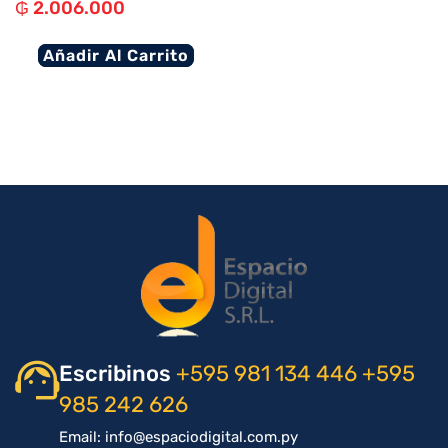
₲
2.006.000
Añadir Al Carrito
Escribinos
+595 981 134 446
+595
985 242 626
Email: info@espaciodigital.com.py