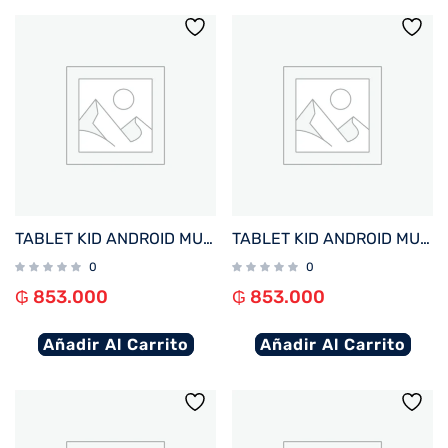
TABLET KID ANDROID MULTILASER NB422 QC/64GB/4G/7″/ROSA PAW PATROL SKYE DISNEY
TABLET KID ANDROID MULTILASER NB421 QC/64GB/4G/7″/AZUL PAW PATROL CHASE DISNEY
0
0
₲
853.000
₲
853.000
Añadir Al Carrito
Añadir Al Carrito