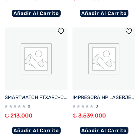
Añadir Al Carrito
Añadir Al Carrito
SMARTWATCH FTXA9C-CGP 46MM GOLD/ROSA ANDROID/IOS/BT/FREC. CARD/NOTIFICACIONES
IMPRESORA HP LASERJET PRO 4203DW IMP/USB/RED/COLOR/BLUETOOTH/WIFI/220V
0
0
₲
213.000
₲
3.539.000
Añadir Al Carrito
Añadir Al Carrito