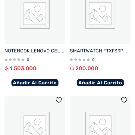
NOTEBOOK LENOVO CEL IDEAPAD 1 82LV0075US 1.1%2F4%2F128EMMC%2FW11S%2F14%22 HD%2FGRIS
SMARTWATCH FTXF39P-RGOR 42MM ROSE GOLD%2FNARANJA ANDROID%2FIOS%2FBT%2FFREC. CARD%2FNOTIFICACIONES
0
0
₲
1.503.000
₲
200.000
Añadir Al Carrito
Añadir Al Carrito