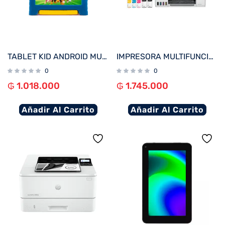
TABLET KID ANDROID MULTILASER NB623 QC/64GB/4G/9″/WIFI/AZUL PAW PATROL
IMPRESORA MULTIFUNCIONAL HP SMART TANK 580 IMP/COP/SCA/USB/WIFI/BT/BIVOLT
0
0
₲
1.018.000
₲
1.745.000
Añadir Al Carrito
Añadir Al Carrito