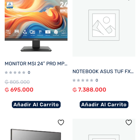
MONITOR MSI 24″ PRO MP243L E14 144hz
NOTEBOOK ASUS TUF FX607VJ-RL805W C5 GAM 2.2/8/512/ RTX3050-6G/ W11H/16″ WUXGA
0
0
₲
805.000
₲
695.000
₲
7.388.000
Añadir Al Carrito
Añadir Al Carrito