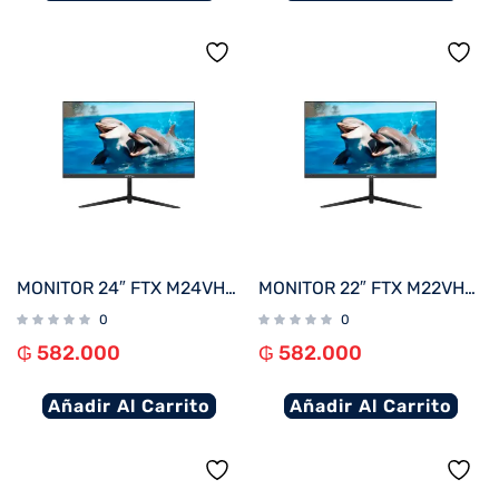
MONITOR 24″ FTX M24VHDFML FHD VGA/HDMI/75HZ/1MS/VA/BIVOLT BORDE INFINITO
MONITOR 22″ FTX M22VHDFML FHD VGA/HDMI/75HZ/1MS/VA/BIVOLT BORDE INFINITO
0
0
₲
582.000
₲
582.000
Añadir Al Carrito
Añadir Al Carrito