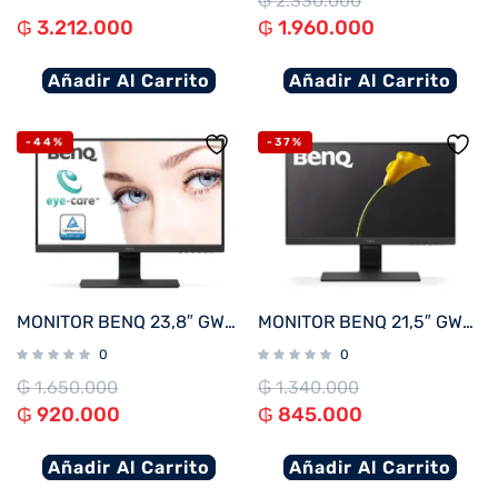
₲
2.330.000
₲
3.212.000
₲
1.960.000
Añadir Al Carrito
Añadir Al Carrito
-44%
-37%
MONITOR BENQ 23,8″ GW2480
MONITOR BENQ 21,5″ GW2283
0
0
₲
1.650.000
₲
1.340.000
₲
920.000
₲
845.000
Añadir Al Carrito
Añadir Al Carrito