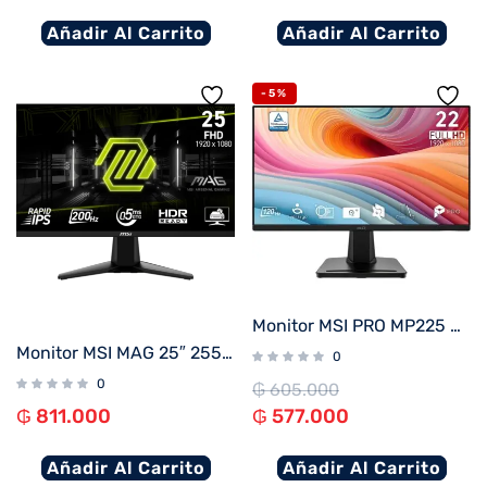
Añadir Al Carrito
Añadir Al Carrito
-5%
Monitor MSI PRO MP225 E12VL 21.5″ FHD/100Hz/1ms
Monitor MSI MAG 25″ 255F E20 IPS 200HZ
0
0
₲
605.000
₲
811.000
₲
577.000
Añadir Al Carrito
Añadir Al Carrito