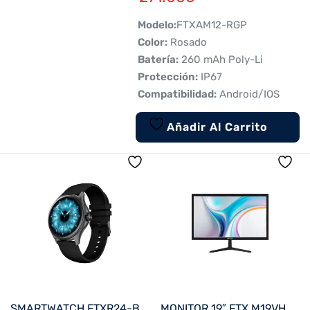
 Modelo:
FTXAM12-RGP
 Color:
Rosado
 Batería:
260 mAh Poly-Li
 Protección:
IP67
 Compatibilidad:
Android/IOS
Añadir Al Carrito
SMARTWATCH FTXR24-BB 53MM NEGRO ANDROID/IOS/BT/FREC. CARD
MONITOR 19″ FTX M19VHDBZL HD VGA/HDMI/75HZ/5MS/BIVOLT C/BISEL