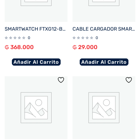
SMARTWATCH FTXG12-BB 48MM NEGRO ANDROID/IOS/IA/BT/FREC. CARD/NOTIFICACIONES
CABLE CARGADOR SMARTWATCH FTX WIRELESS BLANCO PARA A10P/ A9C/ AM15/ AM12/ AM32/ F25/ F39P
0
0
₲
368.000
₲
29.000
Añadir Al Carrito
Añadir Al Carrito