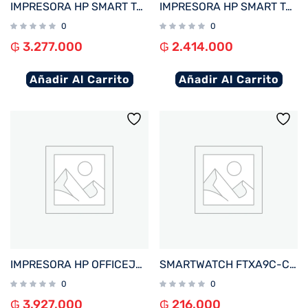
IMPRESORA HP SMART TANK 790 IMP/COP/SCAN/FAX/RED/WIFI/BIVOLT
IMPRESORA HP SMART TANK 720 IMP/COP/SCAN/USB/WIFI/BIVOLT
0
0
₲
3.277.000
₲
2.414.000
Añadir Al Carrito
Añadir Al Carrito
IMPRESORA HP OFFICEJET PRO 9730 IMP/COP/SCA/USB/RED/WIFI/BIVOLT
SMARTWATCH FTXA9C-CGBE 46MM GOLD/BEIGE ANDROID/IOS/BT/FREC. CARD
0
0
₲
3.927.000
₲
216.000