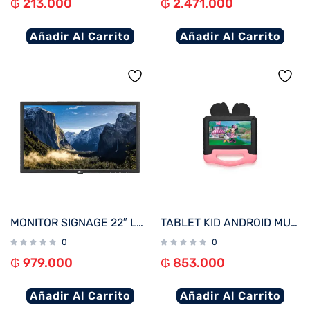
₲
213.000
₲
2.471.000
Añadir Al Carrito
Añadir Al Carrito
MONITOR SIGNAGE 22″ LG 22SM3B FHD/USB/HDMI
TABLET KID ANDROID MULTILASER NB414 QC/64GB/4G/7″/ROSA MINNIE DISNEY
0
0
₲
979.000
₲
853.000
Añadir Al Carrito
Añadir Al Carrito