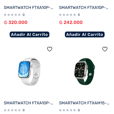
SMARTWATCH FTXA10P-RGPK 48MM ROSE GOLD/ROSA ANDROID/IOS/BT/FREC. CARD
SMARTWATCH FTXA10P-SVLB 48MM PLATA/AZUL CLARO ANDROID/IOS/BT/FREC. CARD
0
0
₲
320.000
₲
242.000
Añadir Al Carrito
Añadir Al Carrito
SMARTWATCH FTXA10P-SVW 48MM PLATA/GRIS ANDROID/IOS/BT/FREC. CARD
SMARTWATCH FTXAM15-SVGRE 51MM PLATA/VERDE ANDROID/IOS/BT/FREC. CARD
0
0