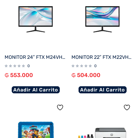
MONITOR 24″ FTX M24VHDB FHD VGA/HDMI/75HZ/5MS/BIVOLT C/BISEL
MONITOR 22″ FTX M22VHDBZL FHD VGA/HDMI/75HZ/5MS/BIVOLT C/BISEL
0
0
₲
553.000
₲
504.000
Añadir Al Carrito
Añadir Al Carrito