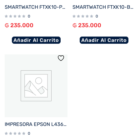
SMARTWATCH FTXK10-PK 45MM ROSA ANDROID%2FIOS%2FBT%2FFREC. CARD%2FNOTIFICACIONES
SMARTWATCH FTXK10-BL 45MM AZUL ANDROID%2FIOS%2FBT%2FFREC. CARD%2FNOTIFICACIONES
0
0
₲
235.000
₲
235.000
Añadir Al Carrito
Añadir Al Carrito
IMPRESORA EPSON L4360 ECOTANK IMP%2FCOP%2FSCA%2FWIFI%2FUSB%2FBIVOLT
0