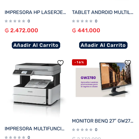
IMPRESORA HP LASERJET PRO 4003DW IMP/RED/USB/WIFI 220V
TABLET ANDROID MULTILASER NB600 M7 QC/32GB/2G/7″/WIFI/NEGRO
0
0
₲
2.472.000
₲
441.000
Añadir Al Carrito
Añadir Al Carrito
-16%
MONITOR BENQ 27″ GW2780
IMPRESORA MULTIFUNCIONAL EPSON M3170 ECOTANK RED O WIFI ADF USB BIVOLT
0
0