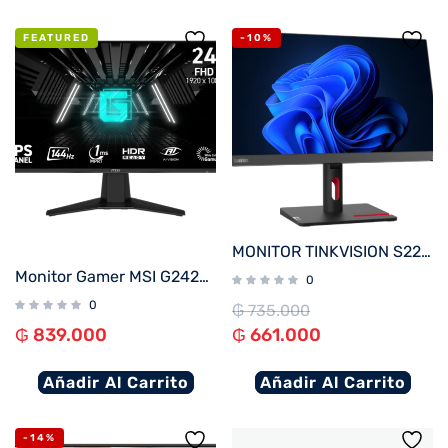
FEATURED
-10%
MONITOR TINKVISION S22i-30
Monitor Gamer MSI G242L-E14 23.8″ IPS FHD 144Hz 1ms FreeSync
0
0
₲
735.000
₲
839.000
₲
661.000
Añadir Al Carrito
Añadir Al Carrito
-14%