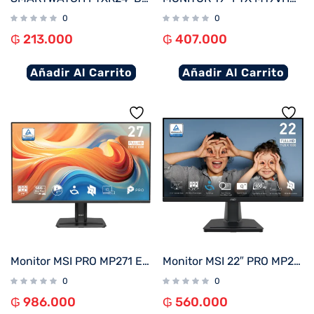
0
0
₲
213.000
₲
407.000
Añadir Al Carrito
Añadir Al Carrito
Monitor MSI PRO MP271 E14A 27″ 144Hz Full HD IPS
Monitor MSI 22″ PRO MP225 100HZ
0
0
₲
986.000
₲
560.000