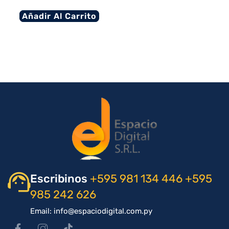
Añadir Al Carrito
Escribinos
+595 981 134 446
+595
985 242 626
Email: info@espaciodigital.com.py