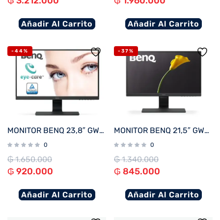
₲
3.212.000
₲
1.960.000
Añadir Al Carrito
Añadir Al Carrito
-44%
-37%
MONITOR BENQ 23,8″ GW2480
MONITOR BENQ 21,5″ GW2283
0
0
₲
1.650.000
₲
1.340.000
₲
920.000
₲
845.000
Añadir Al Carrito
Añadir Al Carrito