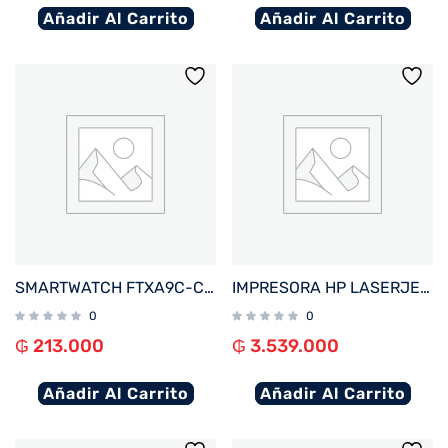
Añadir Al Carrito
Añadir Al Carrito
SMARTWATCH FTXA9C-CGP 46MM GOLD/ROSA ANDROID/IOS/BT/FREC. CARD/NOTIFICACIONES
IMPRESORA HP LASERJET PRO 4203DW IMP/USB/RED/COLOR/BLUETOOTH/WIFI/220V
0
0
₲
213.000
₲
3.539.000
Añadir Al Carrito
Añadir Al Carrito