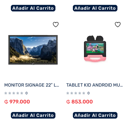
Añadir Al Carrito
Añadir Al Carrito
MONITOR SIGNAGE 22″ LG 22SM3B FHD/USB/HDMI
TABLET KID ANDROID MULTILASER NB414 QC/64GB/4G/7″/ROSA MINNIE DISNEY
0
0
₲
979.000
₲
853.000
Añadir Al Carrito
Añadir Al Carrito