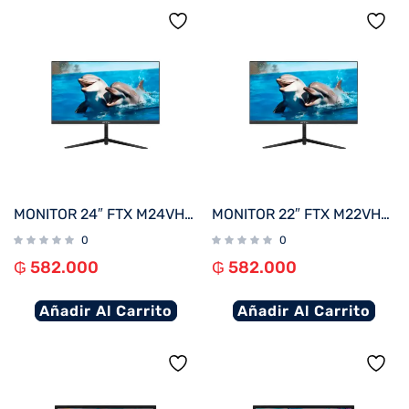
MONITOR 24″ FTX M24VHDFML FHD VGA/HDMI/75HZ/1MS/VA/BIVOLT BORDE INFINITO
MONITOR 22″ FTX M22VHDFML FHD VGA/HDMI/75HZ/1MS/VA/BIVOLT BORDE INFINITO
0
0
₲
582.000
₲
582.000
Añadir Al Carrito
Añadir Al Carrito