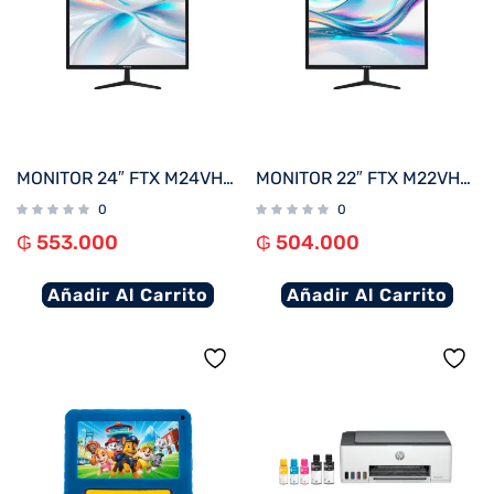
MONITOR 24″ FTX M24VHDB FHD VGA/HDMI/75HZ/5MS/BIVOLT C/BISEL
MONITOR 22″ FTX M22VHDBZL FHD VGA/HDMI/75HZ/5MS/BIVOLT C/BISEL
0
0
₲
553.000
₲
504.000
Añadir Al Carrito
Añadir Al Carrito