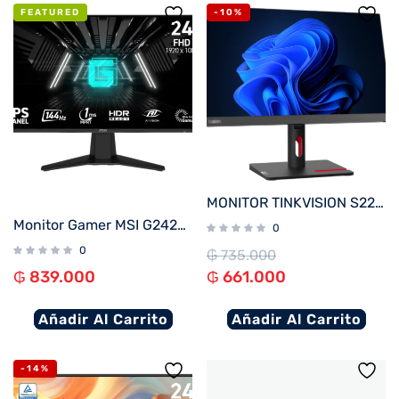
FEATURED
-10%
MONITOR TINKVISION S22i-30
Monitor Gamer MSI G242L-E14 23.8″ IPS FHD 144Hz 1ms FreeSync
0
0
₲
735.000
₲
839.000
₲
661.000
Añadir Al Carrito
Añadir Al Carrito
-14%