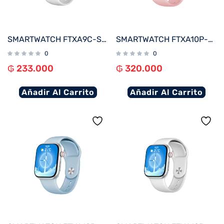
SMARTWATCH FTXA9C-SVW 46MM PLATA/GRIS ANDROID/IOS/BT/FREC. CARD
SMARTWATCH FTXA10P-RGPK 48MM ROSE GOLD/ROSA ANDROID/IOS/BT/FREC. CARD
0
0
₲
233.000
₲
320.000
Añadir Al Carrito
Añadir Al Carrito