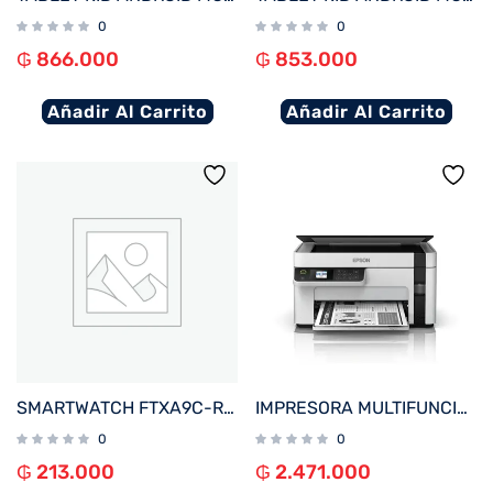
0
0
₲
866.000
₲
853.000
Añadir Al Carrito
Añadir Al Carrito
SMARTWATCH FTXA9C-RR 46MM ROJO ANDROID/IOS/BT/FREC. CARD
IMPRESORA MULTIFUNCIONAL EPSON M2120 ECOTANK IMP/COP/SCA/WIFI/USB/BIVOLT
0
0
₲
213.000
₲
2.471.000