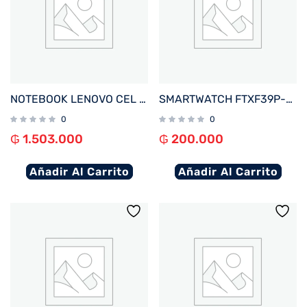
NOTEBOOK LENOVO CEL IDEAPAD 1 82LV0075US 1.1%2F4%2F128EMMC%2FW11S%2F14%22 HD%2FGRIS
SMARTWATCH FTXF39P-RGOR 42MM ROSE GOLD%2FNARANJA ANDROID%2FIOS%2FBT%2FFREC. CARD%2FNOTIFICACIONES
0
0
₲
1.503.000
₲
200.000
Añadir Al Carrito
Añadir Al Carrito