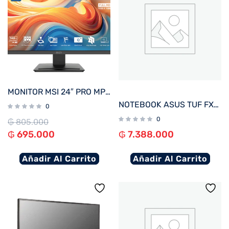
MONITOR MSI 24″ PRO MP243L E14 144hz
NOTEBOOK ASUS TUF FX607VJ-RL805W C5 GAM 2.2/8/512/ RTX3050-6G/ W11H/16″ WUXGA
0
0
₲
805.000
₲
695.000
₲
7.388.000
Añadir Al Carrito
Añadir Al Carrito