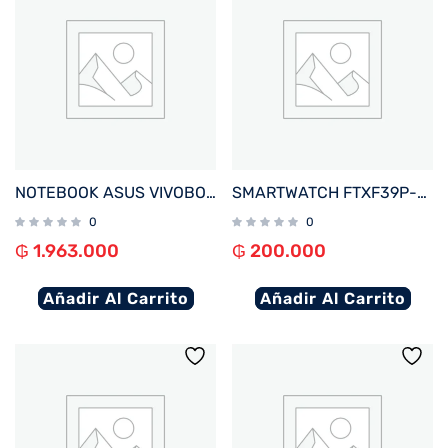
NOTEBOOK ASUS VIVOBOOK GO E510KA-EJ562W CEL 1.1%2F4%2F128EMMC%2FW11H%2F15.6%22FHD%2FNEGRO
SMARTWATCH FTXF39P-RGPK 42MM ROSE GOLD%2FROSA ANDROID%2FIOS%2FBT%2FFREC. CARD%2FNOTIFICACIONES
0
0
₲
1.963.000
₲
200.000
Añadir Al Carrito
Añadir Al Carrito