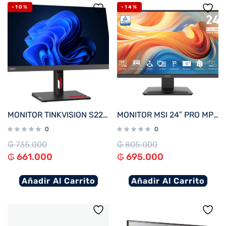
-10%
-14%
MONITOR TINKVISION S22i-30
MONITOR MSI 24″ PRO MP243L E14 144hz
0
0
₲
735.000
₲
805.000
₲
661.000
₲
695.000
Añadir Al Carrito
Añadir Al Carrito