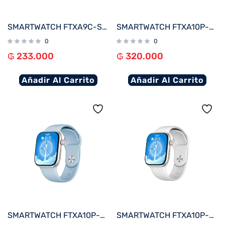
SMARTWATCH FTXA9C-SVW 46MM PLATA/GRIS ANDROID/IOS/BT/FREC. CARD
SMARTWATCH FTXA10P-RGPK 48MM ROSE GOLD/ROSA ANDROID/IOS/BT/FREC. CARD
0
0
₲
233.000
₲
320.000
Añadir Al Carrito
Añadir Al Carrito
SMARTWATCH FTXA10P-SVLB 48MM PLATA/AZUL CLARO ANDROID/IOS/BT/FREC. CARD
SMARTWATCH FTXA10P-SVW 48MM PLATA/GRIS ANDROID/IOS/BT/FREC. CARD