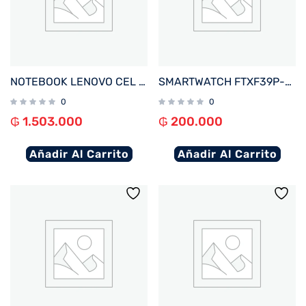
NOTEBOOK LENOVO CEL IDEAPAD 1 82LV0075US 1.1%2F4%2F128EMMC%2FW11S%2F14%22 HD%2FGRIS
SMARTWATCH FTXF39P-RGOR 42MM ROSE GOLD%2FNARANJA ANDROID%2FIOS%2FBT%2FFREC. CARD%2FNOTIFICACIONES
0
0
₲
1.503.000
₲
200.000
Añadir Al Carrito
Añadir Al Carrito