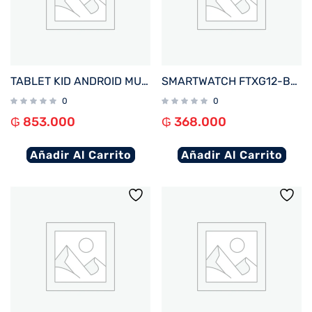
TABLET KID ANDROID MULTILASER NB413 QC/64GB/4G/7″/NEGRO MICKEY DISNEY
SMARTWATCH FTXG12-BB 48MM NEGRO ANDROID/IOS/IA/BT/FREC. CARD/NOTIFICACIONES
0
0
₲
853.000
₲
368.000
Añadir Al Carrito
Añadir Al Carrito