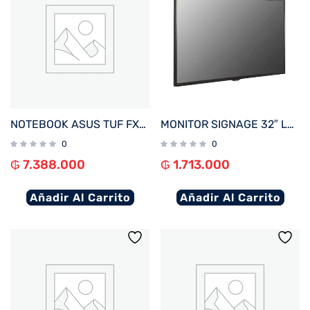
NOTEBOOK ASUS TUF FX607VJ-RL805W C5 GAM 2.2/8/512/ RTX3050-6G/ W11H/16″ WUXGA
MONITOR SIGNAGE 32″ LG 32SM5C FHD/USB/HDMI/DP/SD/NE
0
0
₲
7.388.000
₲
1.713.000
Añadir Al Carrito
Añadir Al Carrito