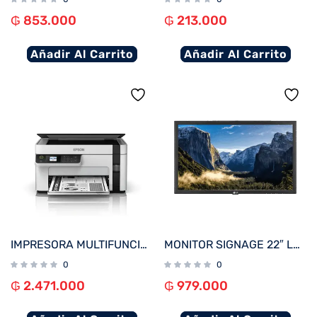
₲
853.000
₲
213.000
Añadir Al Carrito
Añadir Al Carrito
IMPRESORA MULTIFUNCIONAL EPSON M2120 ECOTANK IMP/COP/SCA/WIFI/USB/BIVOLT
MONITOR SIGNAGE 22″ LG 22SM3B FHD/USB/HDMI
0
0
₲
2.471.000
₲
979.000