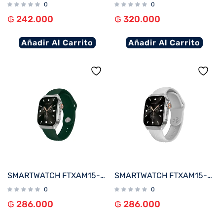
0
0
₲
242.000
₲
320.000
Añadir Al Carrito
Añadir Al Carrito
SMARTWATCH FTXAM15-SVGRE 51MM PLATA/VERDE ANDROID/IOS/BT/FREC. CARD
SMARTWATCH FTXAM15-SVW 51MM PLATA/GRIS ANDROID/IOS/BT/FREC. CARD
0
0
₲
286.000
₲
286.000