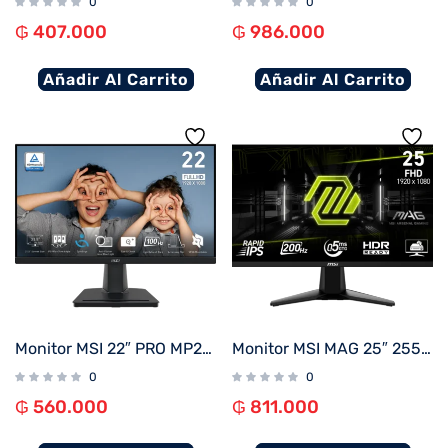
0
0
₲
407.000
₲
986.000
Añadir Al Carrito
Añadir Al Carrito
Monitor MSI 22″ PRO MP225 100HZ
Monitor MSI MAG 25″ 255F E20 IPS 200HZ
0
0
₲
560.000
₲
811.000