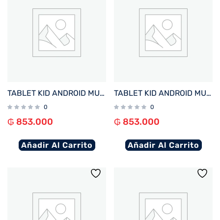
TABLET KID ANDROID MULTILASER NB421 QC/64GB/4G/7″/AZUL PAW PATROL CHASE DISNEY
TABLET KID ANDROID MULTILASER NB418 QC/64GB/4G/7″/ROSA PRINCESAS DISNEY
0
0
₲
853.000
₲
853.000
Añadir Al Carrito
Añadir Al Carrito