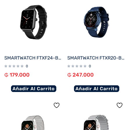
SMARTWATCH FTXF24-BB 50MM NEGRO ANDROID/IOS/BT/FREC. CARD
SMARTWATCH FTXR20-BB 57MM AZUL ANDROID/IOS/BT/FREC. CARD
0
0
₲
179.000
₲
247.000
Añadir Al Carrito
Añadir Al Carrito