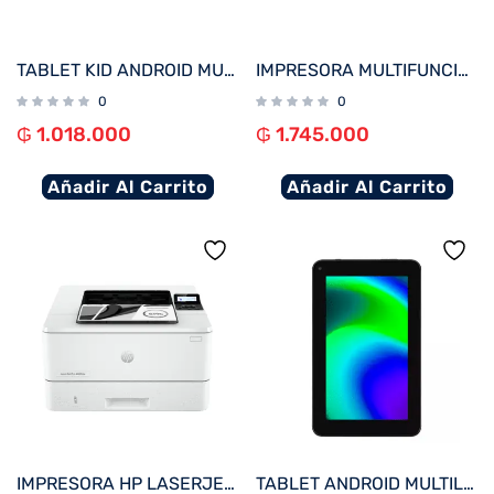
TABLET KID ANDROID MULTILASER NB623 QC/64GB/4G/9″/WIFI/AZUL PAW PATROL
IMPRESORA MULTIFUNCIONAL HP SMART TANK 580 IMP/COP/SCA/USB/WIFI/BT/BIVOLT
0
0
₲
1.018.000
₲
1.745.000
Añadir Al Carrito
Añadir Al Carrito
IMPRESORA HP LASERJET PRO 4003DW IMP/RED/USB/WIFI 220V
TABLET ANDROID MULTILASER NB600 M7 QC/32GB/2G/7″/WIFI/NEGRO