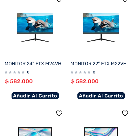
MONITOR 24″ FTX M24VHDFML FHD VGA/HDMI/75HZ/1MS/VA/BIVOLT BORDE INFINITO
MONITOR 22″ FTX M22VHDFML FHD VGA/HDMI/75HZ/1MS/VA/BIVOLT BORDE INFINITO
0
0
₲
582.000
₲
582.000
Añadir Al Carrito
Añadir Al Carrito