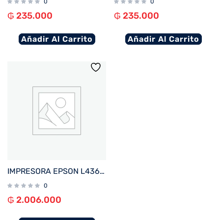
0
0
₲
235.000
₲
235.000
Añadir Al Carrito
Añadir Al Carrito
IMPRESORA EPSON L4360 ECOTANK IMP%2FCOP%2FSCA%2FWIFI%2FUSB%2FBIVOLT
0
₲
2.006.000