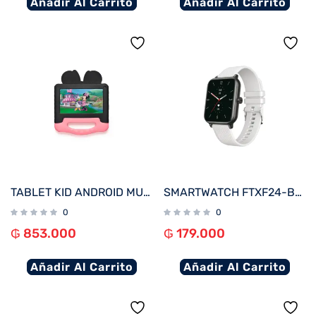
Añadir Al Carrito
Añadir Al Carrito
TABLET KID ANDROID MULTILASER NB414 QC/64GB/4G/7″/ROSA MINNIE DISNEY
SMARTWATCH FTXF24-BW 50MM NEGRO/GRIS 20MM ANDROID/IOS/BT/FREC. CARD
0
0
₲
853.000
₲
179.000
Añadir Al Carrito
Añadir Al Carrito