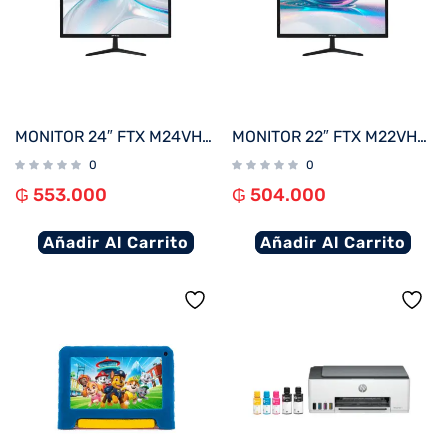
MONITOR 24″ FTX M24VHDB FHD VGA/HDMI/75HZ/5MS/BIVOLT C/BISEL
MONITOR 22″ FTX M22VHDBZL FHD VGA/HDMI/75HZ/5MS/BIVOLT C/BISEL
0
0
₲
553.000
₲
504.000
Añadir Al Carrito
Añadir Al Carrito