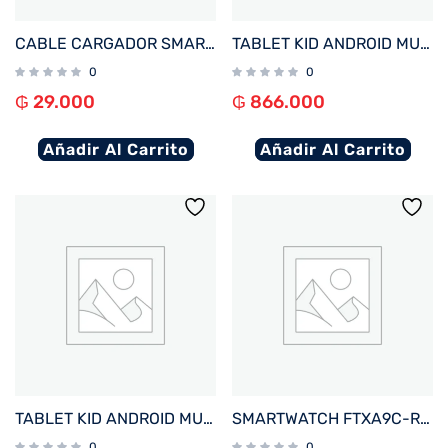
CABLE CARGADOR SMARTWATCH FTX WIRELESS BLANCO PARA A10P/ A9C/ AM15/ AM12/ AM32/ F25/ F39P
TABLET KID ANDROID MULTILASER NB625 QC/64GB/4G/7″/AZUL AVENGERS DISNEY
0
0
₲
29.000
₲
866.000
Añadir Al Carrito
Añadir Al Carrito
TABLET KID ANDROID MULTILASER NB624 QC/64GB/4G/7″/ROSA PRINCESAS DISNEY
SMARTWATCH FTXA9C-RR 46MM ROJO ANDROID/IOS/BT/FREC. CARD
0
0