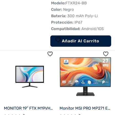
 Modelo:
FTXR24-BB
 Color:
Negro
 Batería:
300 mAh Poly-Li
 Protección:
IP67
 Compatibilidad:
Android/IOS
Añadir Al Carrito
MONITOR 19″ FTX M19VHDBZL HD VGA/HDMI/75HZ/5MS/BIVOLT C/BISEL
Monitor MSI PRO MP271 E14A 27″ 144Hz Full HD IPS