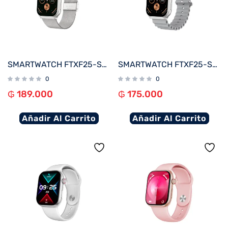
SMARTWATCH FTXF25-SVSM 50MM PLATA METAL ANDROID/IOS/BT/FREC. CARD
SMARTWATCH FTXF25-SVG 50MM PLATA/GRIS ANDROID/IOS/BT/FREC. CARD
0
0
₲
189.000
₲
175.000
Añadir Al Carrito
Añadir Al Carrito