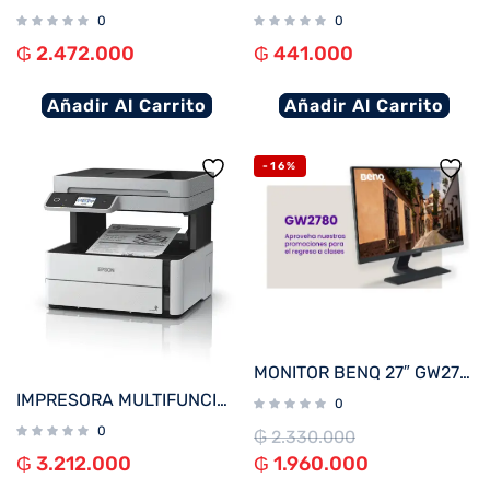
0
0
₲
2.472.000
₲
441.000
Añadir Al Carrito
Añadir Al Carrito
-16%
MONITOR BENQ 27″ GW2780
IMPRESORA MULTIFUNCIONAL EPSON M3170 ECOTANK RED O WIFI ADF USB BIVOLT
0
0
₲
2.330.000
₲
3.212.000
₲
1.960.000