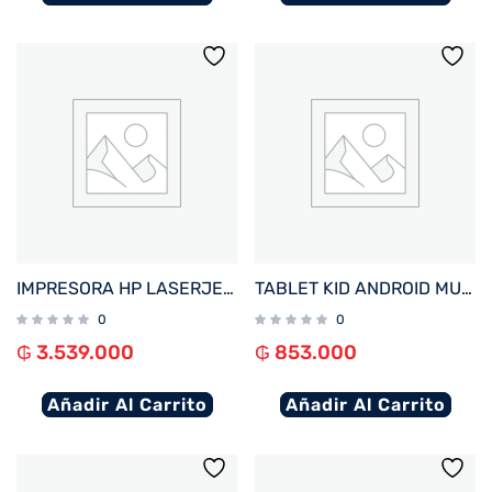
IMPRESORA HP LASERJET PRO 4203DW IMP/USB/RED/COLOR/BLUETOOTH/WIFI/220V
TABLET KID ANDROID MULTILASER NB422 QC/64GB/4G/7″/ROSA PAW PATROL SKYE DISNEY
0
0
₲
3.539.000
₲
853.000
Añadir Al Carrito
Añadir Al Carrito