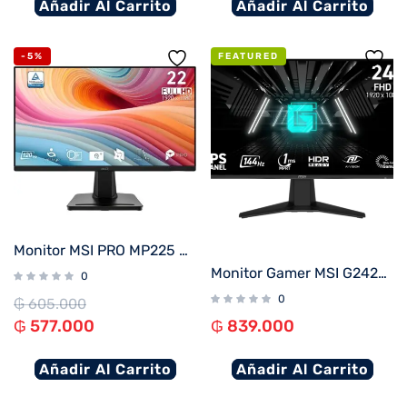
Añadir Al Carrito
Añadir Al Carrito
-5%
FEATURED
Monitor MSI PRO MP225 E12VL 21.5″ FHD/100Hz/1ms
Monitor Gamer MSI G242L-E14 23.8″ IPS FHD 144Hz 1ms FreeSync
0
0
₲
605.000
₲
577.000
₲
839.000
Añadir Al Carrito
Añadir Al Carrito