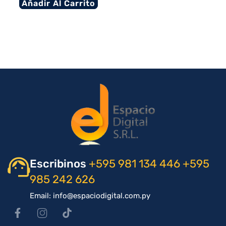
Añadir Al Carrito
Escribinos
+595 981 134 446
+595
985 242 626
Email: info@espaciodigital.com.py