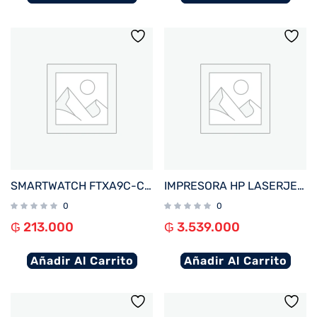
SMARTWATCH FTXA9C-CGP 46MM GOLD/ROSA ANDROID/IOS/BT/FREC. CARD/NOTIFICACIONES
IMPRESORA HP LASERJET PRO 4203DW IMP/USB/RED/COLOR/BLUETOOTH/WIFI/220V
0
0
₲
213.000
₲
3.539.000
Añadir Al Carrito
Añadir Al Carrito