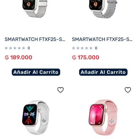
SMARTWATCH FTXF25-SVSM 50MM PLATA METAL ANDROID/IOS/BT/FREC. CARD
SMARTWATCH FTXF25-SVG 50MM PLATA/GRIS ANDROID/IOS/BT/FREC. CARD
0
0
₲
189.000
₲
175.000
Añadir Al Carrito
Añadir Al Carrito