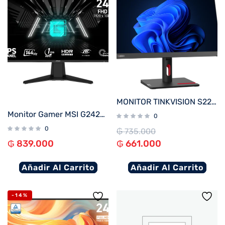
MONITOR TINKVISION S22i-30
Monitor Gamer MSI G242L-E14 23.8″ IPS FHD 144Hz 1ms FreeSync
0
0
₲
735.000
₲
839.000
₲
661.000
Añadir Al Carrito
Añadir Al Carrito
-14%