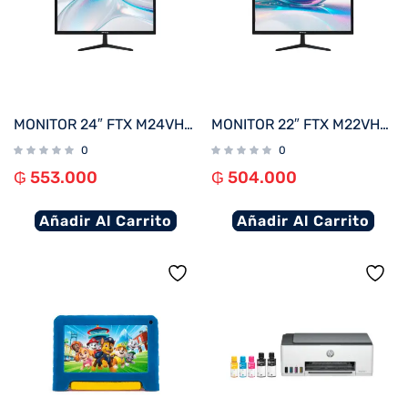
MONITOR 24″ FTX M24VHDB FHD VGA/HDMI/75HZ/5MS/BIVOLT C/BISEL
MONITOR 22″ FTX M22VHDBZL FHD VGA/HDMI/75HZ/5MS/BIVOLT C/BISEL
0
0
₲
553.000
₲
504.000
Añadir Al Carrito
Añadir Al Carrito