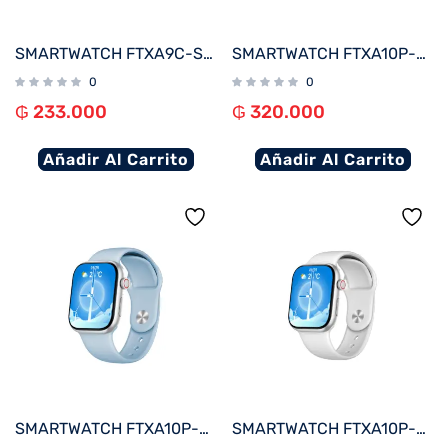
SMARTWATCH FTXA9C-SVW 46MM PLATA/GRIS ANDROID/IOS/BT/FREC. CARD
SMARTWATCH FTXA10P-RGPK 48MM ROSE GOLD/ROSA ANDROID/IOS/BT/FREC. CARD
0
0
₲
233.000
₲
320.000
Añadir Al Carrito
Añadir Al Carrito
SMARTWATCH FTXA10P-SVLB 48MM PLATA/AZUL CLARO ANDROID/IOS/BT/FREC. CARD
SMARTWATCH FTXA10P-SVW 48MM PLATA/GRIS ANDROID/IOS/BT/FREC. CARD