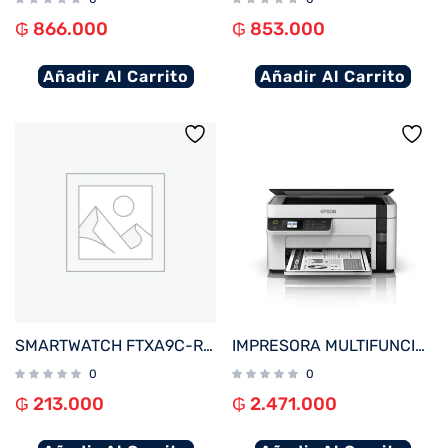
₲
866.000
₲
853.000
Añadir Al Carrito
Añadir Al Carrito
SMARTWATCH FTXA9C-RR 46MM ROJO ANDROID/IOS/BT/FREC. CARD
IMPRESORA MULTIFUNCIONAL EPSON M2120 ECOTANK IMP/COP/SCA/WIFI/USB/BIVOLT
0
0
₲
213.000
₲
2.471.000