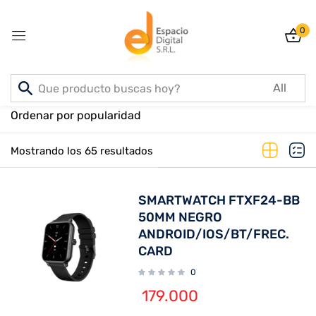
0
Sign in
Inicio
PRODUCTOS
Ordenar por popularidad
Mostrando los 65 resultados
Lost password?
Remember me
SMARTWATCH FTXF24-BB
Log In
50MM NEGRO
ANDROID/IOS/BT/FREC.
CARD
Create an account
0
179.000