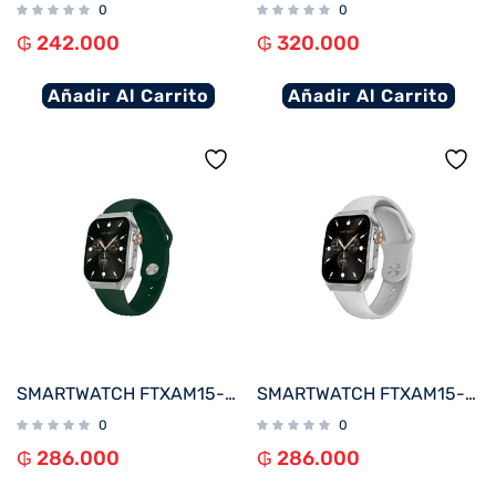
0
0
₲
242.000
₲
320.000
Añadir Al Carrito
Añadir Al Carrito
SMARTWATCH FTXAM15-SVGRE 51MM PLATA/VERDE ANDROID/IOS/BT/FREC. CARD
SMARTWATCH FTXAM15-SVW 51MM PLATA/GRIS ANDROID/IOS/BT/FREC. CARD
0
0
₲
286.000
₲
286.000