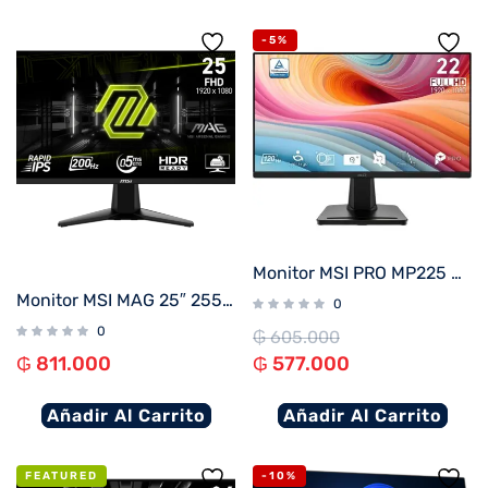
-5%
Monitor MSI PRO MP225 E12VL 21.5″ FHD/100Hz/1ms
Monitor MSI MAG 25″ 255F E20 IPS 200HZ
0
0
₲
605.000
₲
811.000
₲
577.000
Añadir Al Carrito
Añadir Al Carrito
FEATURED
-10%