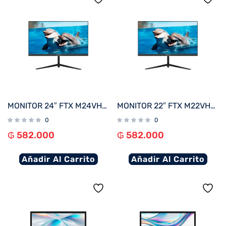
MONITOR 24″ FTX M24VHDFML FHD VGA/HDMI/75HZ/1MS/VA/BIVOLT BORDE INFINITO
MONITOR 22″ FTX M22VHDFML FHD VGA/HDMI/75HZ/1MS/VA/BIVOLT BORDE INFINITO
0
0
₲
582.000
₲
582.000
Añadir Al Carrito
Añadir Al Carrito