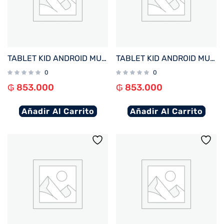
TABLET KID ANDROID MULTILASER NB418 QC/64GB/4G/7″/ROSA PRINCESAS DISNEY
TABLET KID ANDROID MULTILASER NB413 QC/64GB/4G/7″/NEGRO MICKEY DISNEY
0
0
₲
853.000
₲
853.000
Añadir Al Carrito
Añadir Al Carrito