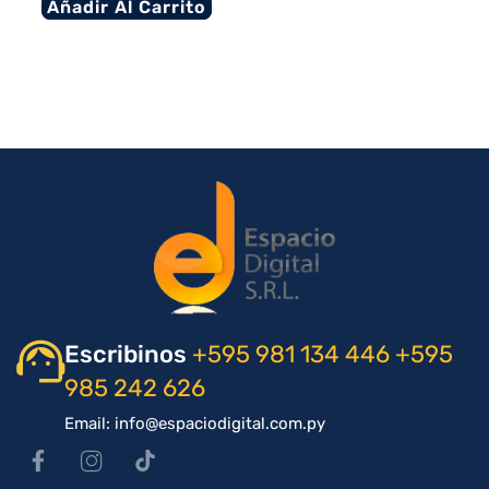
Añadir Al Carrito
Escribinos
+595 981 134 446
+595
985 242 626
Email: info@espaciodigital.com.py