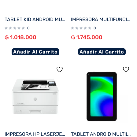
TABLET KID ANDROID MULTILASER NB623 QC/64GB/4G/9″/WIFI/AZUL PAW PATROL
IMPRESORA MULTIFUNCIONAL HP SMART TANK 580 IMP/COP/SCA/USB/WIFI/BT/BIVOLT
0
0
₲
1.018.000
₲
1.745.000
Añadir Al Carrito
Añadir Al Carrito
IMPRESORA HP LASERJET PRO 4003DW IMP/RED/USB/WIFI 220V
TABLET ANDROID MULTILASER NB600 M7 QC/32GB/2G/7″/WIFI/NEGRO