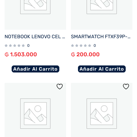
NOTEBOOK LENOVO CEL IDEAPAD 1 82LV0075US 1.1%2F4%2F128EMMC%2FW11S%2F14%22 HD%2FGRIS
SMARTWATCH FTXF39P-RGOR 42MM ROSE GOLD%2FNARANJA ANDROID%2FIOS%2FBT%2FFREC. CARD%2FNOTIFICACIONES
0
0
₲
1.503.000
₲
200.000
Añadir Al Carrito
Añadir Al Carrito