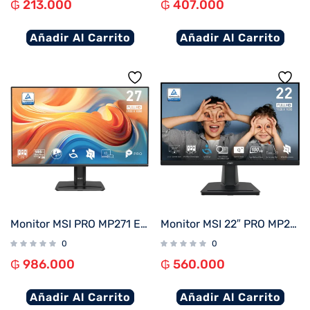
₲
213.000
₲
407.000
Añadir Al Carrito
Añadir Al Carrito
Monitor MSI PRO MP271 E14A 27″ 144Hz Full HD IPS
Monitor MSI 22″ PRO MP225 100HZ
0
0
₲
986.000
₲
560.000
Añadir Al Carrito
Añadir Al Carrito