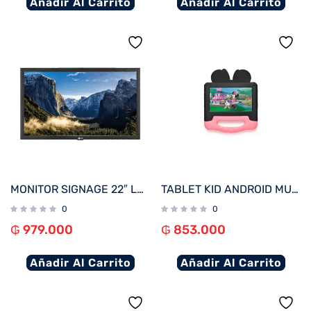
Añadir Al Carrito
Añadir Al Carrito
MONITOR SIGNAGE 22″ LG 22SM3B FHD/USB/HDMI
TABLET KID ANDROID MULTILASER NB414 QC/64GB/4G/7″/ROSA MINNIE DISNEY
0
0
₲
979.000
₲
853.000
Añadir Al Carrito
Añadir Al Carrito