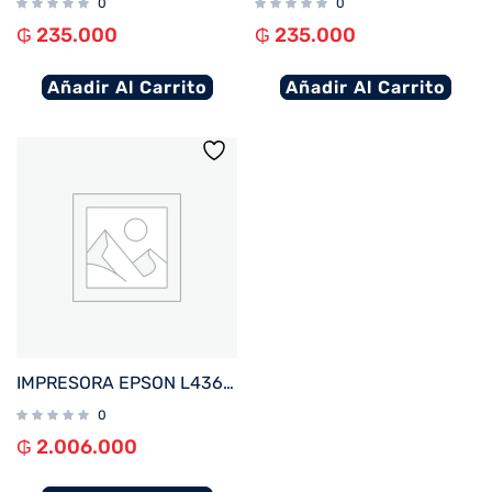
0
0
₲
235.000
₲
235.000
Añadir Al Carrito
Añadir Al Carrito
IMPRESORA EPSON L4360 ECOTANK IMP%2FCOP%2FSCA%2FWIFI%2FUSB%2FBIVOLT
0
₲
2.006.000