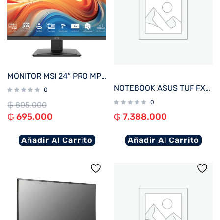
MONITOR MSI 24″ PRO MP243L E14 144hz
NOTEBOOK ASUS TUF FX607VJ-RL805W C5 GAM 2.2/8/512/ RTX3050-6G/ W11H/16″ WUXGA
0
0
₲
805.000
₲
695.000
₲
7.388.000
Añadir Al Carrito
Añadir Al Carrito