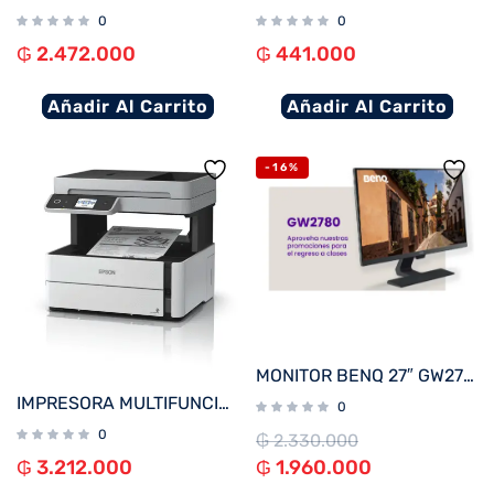
0
0
₲
2.472.000
₲
441.000
Añadir Al Carrito
Añadir Al Carrito
-16%
MONITOR BENQ 27″ GW2780
IMPRESORA MULTIFUNCIONAL EPSON M3170 ECOTANK RED O WIFI ADF USB BIVOLT
0
0
₲
2.330.000
₲
3.212.000
₲
1.960.000