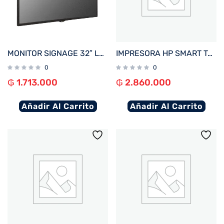
MONITOR SIGNAGE 32″ LG 32SM5C FHD/USB/HDMI/DP/SD/NE
IMPRESORA HP SMART TANK 750 IMP/COP/SCAN/RED/WIFI/BIVOLT
0
0
₲
1.713.000
₲
2.860.000
Añadir Al Carrito
Añadir Al Carrito