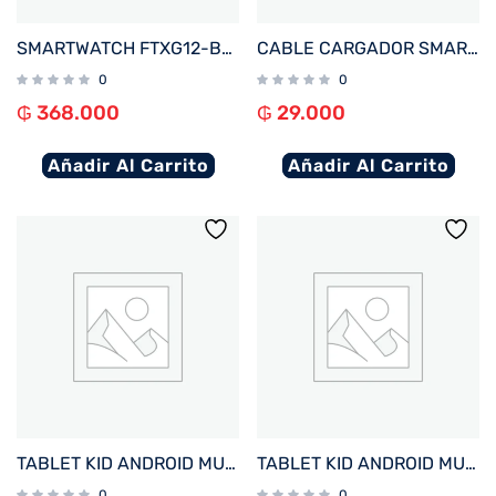
SMARTWATCH FTXG12-BB 48MM NEGRO ANDROID/IOS/IA/BT/FREC. CARD/NOTIFICACIONES
CABLE CARGADOR SMARTWATCH FTX WIRELESS BLANCO PARA A10P/ A9C/ AM15/ AM12/ AM32/ F25/ F39P
0
0
₲
368.000
₲
29.000
Añadir Al Carrito
Añadir Al Carrito
TABLET KID ANDROID MULTILASER NB625 QC/64GB/4G/7″/AZUL AVENGERS DISNEY
TABLET KID ANDROID MULTILASER NB624 QC/64GB/4G/7″/ROSA PRINCESAS DISNEY
0
0