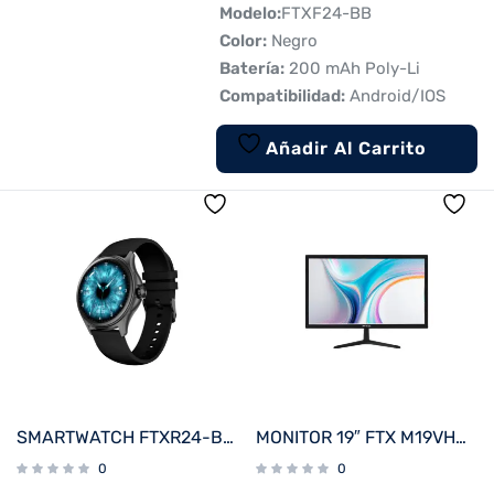
 Modelo:
FTXF24-BB
 Color:
Negro
 Batería:
200 mAh Poly-Li
 Compatibilidad:
Android/IOS
Añadir Al Carrito
SMARTWATCH FTXR24-BB 53MM NEGRO ANDROID/IOS/BT/FREC. CARD
MONITOR 19″ FTX M19VHDBZL HD VGA/HDMI/75HZ/5MS/BIVOLT C/BISEL
0
0