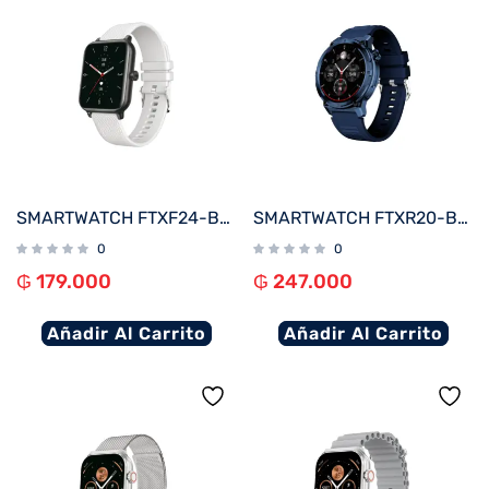
SMARTWATCH FTXF24-BW 50MM NEGRO/GRIS 20MM ANDROID/IOS/BT/FREC. CARD
SMARTWATCH FTXR20-BB 57MM AZUL ANDROID/IOS/BT/FREC. CARD
0
0
₲
179.000
₲
247.000
Añadir Al Carrito
Añadir Al Carrito