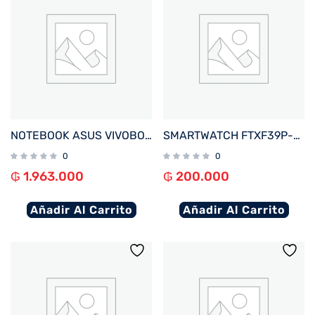
NOTEBOOK ASUS VIVOBOOK GO E510KA-EJ562W CEL 1.1%2F4%2F128EMMC%2FW11H%2F15.6%22FHD%2FNEGRO
SMARTWATCH FTXF39P-RGPK 42MM ROSE GOLD%2FROSA ANDROID%2FIOS%2FBT%2FFREC. CARD%2FNOTIFICACIONES
0
0
₲
1.963.000
₲
200.000
Añadir Al Carrito
Añadir Al Carrito