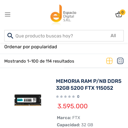
0
Sign in
Inicio
PRODUCTOS
Ordenar por popularidad
Mostrando 1–100 de 114 resultados
Lost password?
Remember me
MEMORIA RAM P/NB DDR5
Log In
32GB 5200 FTX 115052
0
Create an account
3.595.000
 Marca:
FTX
 Capacidad:
32 GB