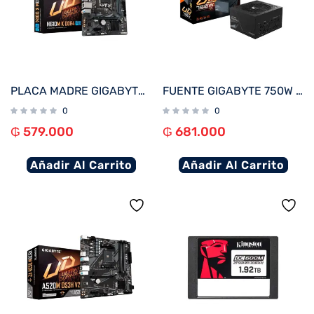
PLACA MADRE GIGABYTE 1700 H610M K DDR4 S/R/HDMI/M2/USB3.2/MATX
FUENTE GIGABYTE 750W 80PLUS GOLD FULL MODULAR BIVOLT GP-UD750GM
0
0
₲
579.000
₲
681.000
Añadir Al Carrito
Añadir Al Carrito