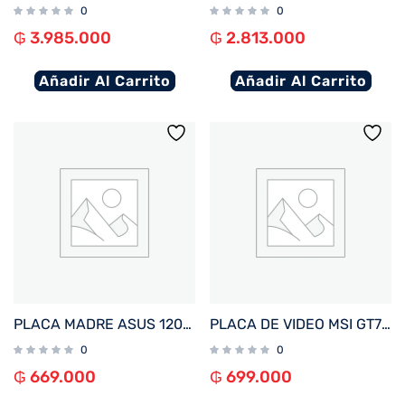
0
0
₲
3.985.000
₲
2.813.000
Añadir Al Carrito
Añadir Al Carrito
PLACA MADRE ASUS 1200 PRIME H510M-R R2.0 V/S/R/HDMI/DDR4/USB3.2/MATX
PLACA DE VIDEO MSI GT710 2GB DDR3 GT710-2GD3-LP
0
0
₲
669.000
₲
699.000