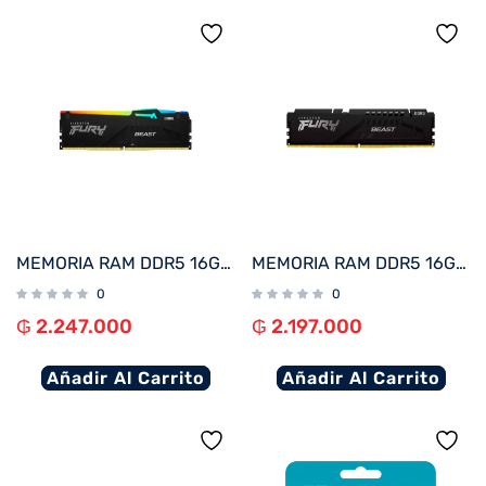
MEMORIA RAM DDR5 16G 6000 KINGSTON FURY BEAST BK KF560C36BBE2A-16 RGB XMP
MEMORIA RAM DDR5 16GB 6000 KINGSTON FURY BEAST BK KF560C36BBE2-16 XMP
0
0
₲
2.247.000
₲
2.197.000
Añadir Al Carrito
Añadir Al Carrito