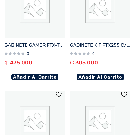
GABINETE GAMER FTX-TANKWH VIDRIO TEMPLADO AQUARIO ATX/MATX/MITX BLANCO
GABINETE KIT FTX255 C/FUENTE 500W MOUSE+TECL+SPK+LAT FRON TRANSP MATX/MITX
0
0
₲
475.000
₲
305.000
Añadir Al Carrito
Añadir Al Carrito