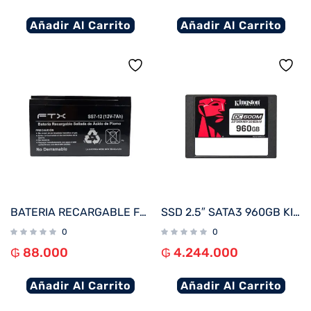
Añadir Al Carrito
Añadir Al Carrito
BATERIA RECARGABLE FTX 12V 7A SS7-12
SSD 2.5″ SATA3 960GB KINGSTON SEDC600M/960G 560/530
0
0
₲
88.000
₲
4.244.000
Añadir Al Carrito
Añadir Al Carrito