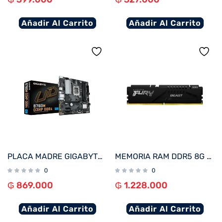
Añadir Al Carrito
Añadir Al Carrito
PLACA MADRE GIGABYTE 1700 B760M D3HP DDR4 V/S/R/HDMI/DP/2M2/USB3.2/MATX
MEMORIA RAM DDR5 8G 6000 KINGSTON FURY BEAST BK KF560C36BBE-8 XMP
0
0
₲
869.000
₲
1.228.000
Añadir Al Carrito
Añadir Al Carrito