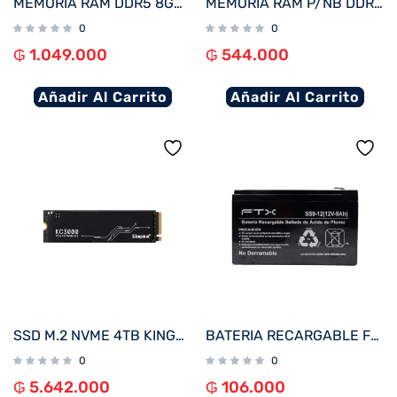
MEMORIA RAM DDR5 8GB 5200 FTX 114963
MEMORIA RAM P/NB DDR4 8GB 3200 FTX 111689
0
0
₲
1.049.000
₲
544.000
Añadir Al Carrito
Añadir Al Carrito
SSD M.2 NVME 4TB KINGSTON KC3000 SKC3000D/4096G 7000/7000 PCIE 4.0
BATERIA RECARGABLE FTX 12V 9A SS9-12
0
0
₲
5.642.000
₲
106.000