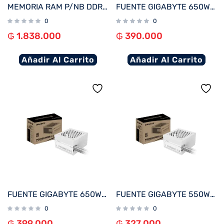
MEMORIA RAM P/NB DDR5 16G 5600 KINGSTON FURY IMPACT BK KF556S40IB-16 XMP
FUENTE GIGABYTE 650W 80PLUS SILVER 220V GP-P650SS
0
0
₲
1.838.000
₲
390.000
Añadir Al Carrito
Añadir Al Carrito
FUENTE GIGABYTE 650W 80PLUS SILVER BLANCO 220V GP-P650SS ICE
FUENTE GIGABYTE 550W 80PLUS SILVER BLANCO 220V GP-P550SS ICE
0
0
₲
399.000
₲
327.000