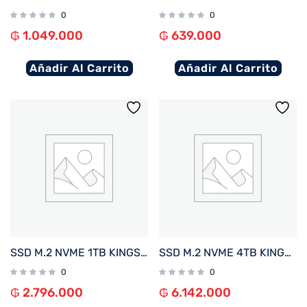
0
0
₲
1.049.000
₲
639.000
Añadir Al Carrito
Añadir Al Carrito
SSD M.2 NVME 1TB KINGSTON FURY RENEGADE C/DISIPADOR TERMICO SFYRSK/1000G 7300/6000 PCIE 4.
SSD M.2 NVME 4TB KINGSTON FURY RENEGADE C/DISIPADOR TERMICO SFYRDK/4000G 7300/7000 PCIE4.0
0
0
₲
2.796.000
₲
6.142.000