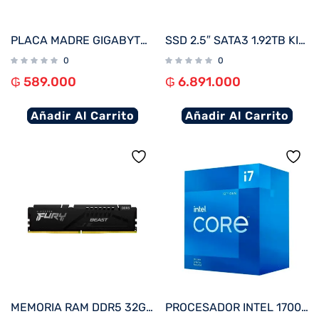
PLACA MADRE GIGABYTE AM4 A520M DS3H V2 S/R/HDMI/DP/M.2/DDR4/USB3.2/MATX
SSD 2.5″ SATA3 1.92TB KINGSTON SEDC600M/1920G 560/530
0
0
₲
589.000
₲
6.891.000
Añadir Al Carrito
Añadir Al Carrito
MEMORIA RAM DDR5 32GB 5200 KINGSTON FURY BEAST BK KF552C40BB-32 XMP
PROCESADOR INTEL 1700 CORE I7-12700F 2.7GHZ/25MB C/COOL BX8071512700F