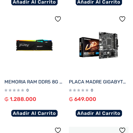
Añadir Al Carrito
Añadir Al Carrito
MEMORIA RAM DDR5 8G 6000 KINGSTON FURY BEAST BK KF560C36BBEA-8 RGB XMP
PLACA MADRE GIGABYTE 1700 H610M K V2 DDR5 S/R/HDMI/DP/M2/USB3.2/MATX
0
0
₲
1.288.000
₲
649.000
Añadir Al Carrito
Añadir Al Carrito