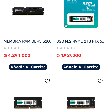
MEMORIA RAM DDR5 32GB 6000 KINGSTON FURY BEAST BK KF560C36BBE-32
SSD M.2 NVME 2TB FTX 6000/5000 115168 PCIE 4.0
0
0
₲
4.294.000
₲
1.967.000
Añadir Al Carrito
Añadir Al Carrito