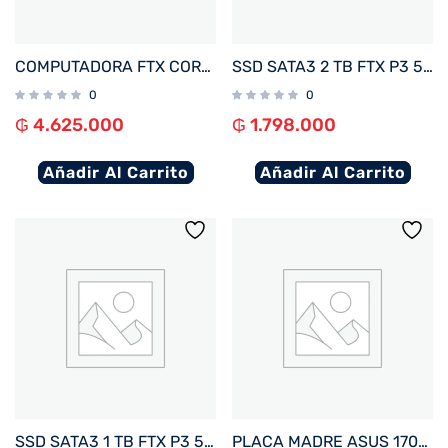
COMPUTADORA FTX CORE MAX I5/480SSD/8G+ MON 22″+ UPS 600+ TECLADO+ MOU+ SPK+ FILTRO
SSD SATA3 2 TB FTX P3 550/470 127154
0
0
₲
4.625.000
₲
1.798.000
Añadir Al Carrito
Añadir Al Carrito
SSD SATA3 1 TB FTX P3 550/470 127147
PLACA MADRE ASUS 1700 H610M-F D4 R2.0 PRIME S/R/HDMI/M2/USB3.2/MATX