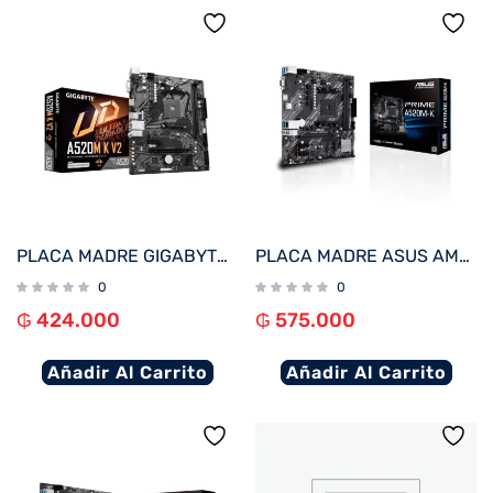
PLACA MADRE GIGABYTE AM4 A520M K V2 V/S/R/HDMI/M.2/DDR4/USB3.2/MATX
PLACA MADRE ASUS AM4 PRIME A520M-K V/S/R/HDMI/DVI/COM/M2/DDR4/MATX
0
0
₲
424.000
₲
575.000
Añadir Al Carrito
Añadir Al Carrito