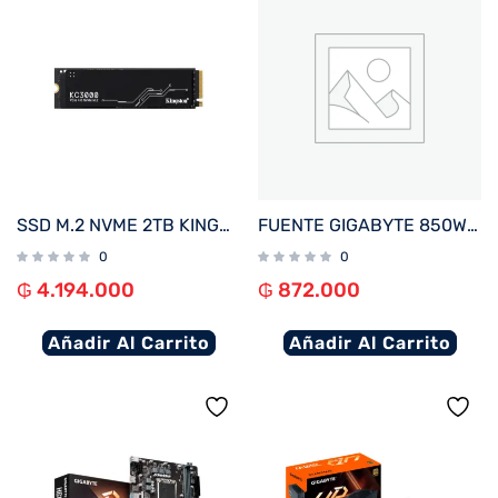
SSD M.2 NVME 2TB KINGSTON KC3000 SKC3000D/2048G 7000/7000 PCIE 4.0
FUENTE GIGABYTE 850W 80PLUS GOLD FULL MODULAR BIVOLT GP-UD850GM
0
0
₲
4.194.000
₲
872.000
Añadir Al Carrito
Añadir Al Carrito