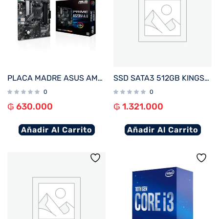
PLACA MADRE ASUS AM4 PRIME A520M-A II V/S/R/HDMI/DP/M.2/DDR4/MATX
SSD SATA3 512GB KINGSTON SKC600/512G 550/520
0
0
₲
630.000
₲
1.321.000
Añadir Al Carrito
Añadir Al Carrito