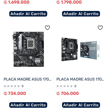
₲
1.698.000
₲
1.798.000
Añadir Al Carrito
Añadir Al Carrito
PLACA MADRE ASUS 1700 H610M-A D4 PRIME V/S/R/HDMI/DP/2M2/DDR4/USB3.2/MATX
PLACA MADRE ASUS 1700 PRIME H610M-E D4 V/S/R/HDMI/2M2/DDR4/USB3.2/MATX
0
0
₲
734.000
₲
706.000
Añadir Al Carrito
Añadir Al Carrito