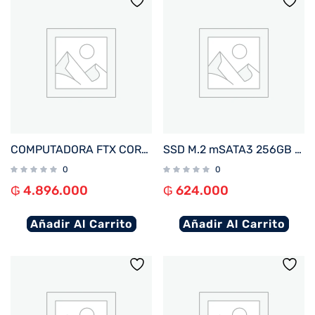
COMPUTADORA FTX CORE MAX PLUS I5/480SSD/8G/4GBVGA+MON 22″+UPS600+TECL+MOU+SPK+FILTRO
SSD M.2 mSATA3 256GB KINGSTON SKC600MS/256G 550/500MB/S
0
0
₲
4.896.000
₲
624.000
Añadir Al Carrito
Añadir Al Carrito