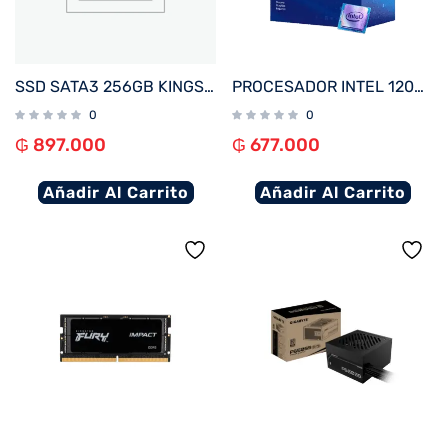
SSD SATA3 256GB KINGSTON SKC600/256G 550/500
PROCESADOR INTEL 1200 CORE I3-10100F 3.6GHZ/6MB C/ COOL BX8070110100F
0
0
₲
897.000
₲
677.000
Añadir Al Carrito
Añadir Al Carrito