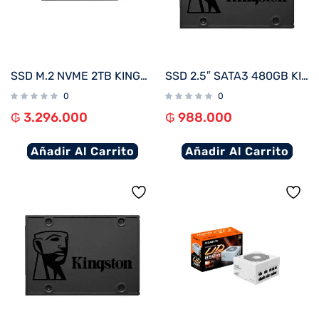
SSD M.2 NVME 2TB KINGSTON FURY RENEGADE C/DISIPADOR TERMICO SFYRD/2000G 7300/7000 PCIE 4.0
SSD 2.5″ SATA3 480GB KINGSTON SA400S37/480G
0
0
₲
3.296.000
₲
988.000
Añadir Al Carrito
Añadir Al Carrito