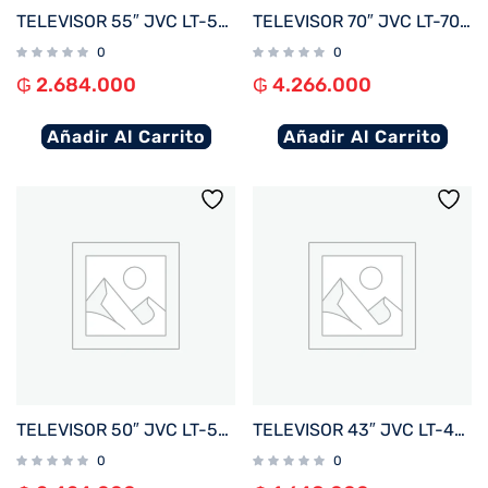
TELEVISOR 55″ JVC LT-55N7165U 4K UHD/HDR/ DIG/BLUETOOTH/3HDMI/2USB/RED/WHALE BORDE INFINIT
TELEVISOR 70″ JVC LT-70NQ7165U 4K UHD/QLED/ OPT/DIG/BLUETOOTH/3HDMI/2USB/RED/WHALE BORDE I
0
0
₲
2.684.000
₲
4.266.000
Añadir Al Carrito
Añadir Al Carrito
TELEVISOR 50″ JVC LT-50N7165U 4K UHD/HDR/ DIG/BLUETOOTH/3HDMI/2USB/RED/WHALE BORDE INFINIT
TELEVISOR 43″ JVC LT-43N5165U FHD OPT/ DIG/ BLUETOOTH/ 3 HDMI/ 2 USB/ RED/ WHALE BORDE INF
0
0