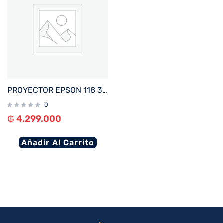
PROYECTOR EPSON 118 3800L XGA POWERLITE 3LCD 2VGA%2F2HDMI%2FUSB%2FRED%2FBIVOLT
0
₲
4.299.000
Añadir Al Carrito