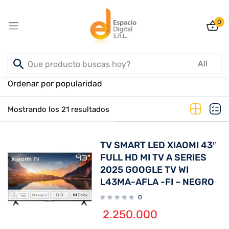
0
Sign in
Inicio
PRODUCTOS
Ordenar por popularidad
Mostrando los 21 resultados
Lost password?
Remember me
TV SMART LED XIAOMI 43″
Log In
FULL HD MI TV A SERIES
2025 GOOGLE TV WI
L43MA-AFLA -FI – NEGRO
Create an account
0
2.250.000