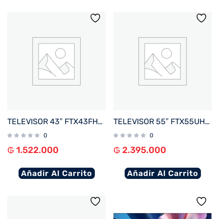
TELEVISOR 43″ FTX43FHD4V1 FHD DIG/SMART/2HDMI/2USB/RED/AND14 BORDE INFINITO
TELEVISOR 55″ FTX55UHD5V1 4K UHD DIG/SMART/3HDMI/2USB/RED/AND15 + MAGIC REMOTE BORDE INFIN
0
0
₲
1.522.000
₲
2.395.000
Añadir Al Carrito
Añadir Al Carrito