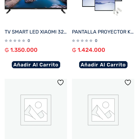
TV SMART LED XIAOMI 32″ HD MI TV A SERIES L32M8-P2PH (2025) – NEGRO
PANTALLA PROYECTOR KLIP 100″ KPS-502 4:3 110V ELEC C/CONTROL BLANCO TECHO/P
0
0
₲
1.350.000
₲
1.424.000
Añadir Al Carrito
Añadir Al Carrito