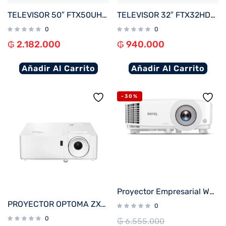
TELEVISOR 50″ FTX50UHD4V1 4K SMART/HDMI/USB/AND 15 + MAGIC REMOTE BORDE INFINITO
TELEVISOR 32″ FTX32HDV1 HD SMART/HDMI/USB/AND 14 BORDE INFINITO
0
0
₲
2.182.000
₲
940.000
Añadir Al Carrito
Añadir Al Carrito
-30%
Proyector Empresarial WXGA BENQ MW560
PROYECTOR OPTOMA ZX300 3500L XGA LASER 3D/2HDMI/VGA/USB/BLANCO
0
0
₲
6.555.000