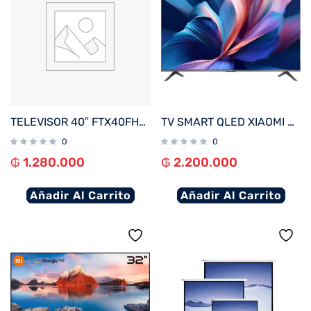
TELEVISOR 40″ FTX40FHD4V1 FHD DIG/SMART/2HDMI/2USB/RED/AND14 BORDE INFINITO
TV SMART QLED XIAOMI 43″ 4K A PRO 43 2026 WI-FI – NEGRO
0
0
₲
1.280.000
₲
2.200.000
Añadir Al Carrito
Añadir Al Carrito