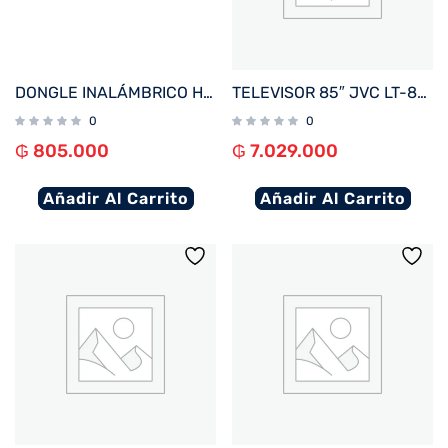
DONGLE INALÁMBRICO HDMI QCAST MIRROR QP30
TELEVISOR 85″ JVC LT-85NQ7165U 4K UHD/QLED/ OPT/DIG/BLUETOOTH/3HDMI/2USB/RED/WHALE BORDE I
0
0
₲
805.000
₲
7.029.000
Añadir Al Carrito
Añadir Al Carrito