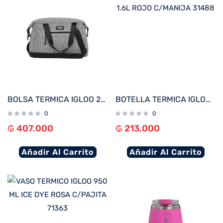
BOLSA TERMICA IGLOO 20 LATAS MEDIUM MOXIE DUFFEL GRIS 62113
BOTELLA TERMICA IGLOO 1.6L ROJO C/MANIJA 31488
0
0
₲
407.000
₲
213.000
Añadir Al Carrito
Añadir Al Carrito