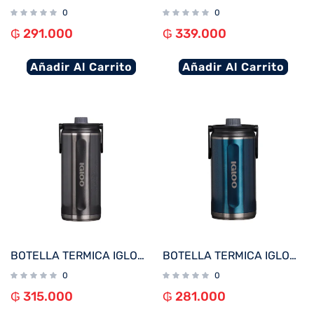
0
0
₲
291.000
₲
339.000
Añadir Al Carrito
Añadir Al Carrito
BOTELLA TERMICA IGLOO 2.4L NEGRO CARBONITE C/MANIJA 71101
BOTELLA TERMICA IGLOO 1.9L AZUL MODERNO C/MANIJA 71100
0
0
₲
315.000
₲
281.000