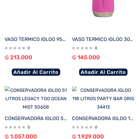
VASO TERMICO IGLOO 950 ML ICE DYE ROSA C/PAJITA 71363
VASO TERMICO IGLOO 300ML P/VINO ROSA C/TAPA 71364
0
0
₲
213.000
₲
145.000
Añadir Al Carrito
Añadir Al Carrito
CONSERVADORA IGLOO 51 LITROS LEGACY TOO OCEAN MIST 50658
CONSERVADORA IGLOO 118 LITROS PARTY BAR GRIS 34413
0
0
₲
1.057.000
₲
1.929.000