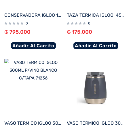
CONSERVADORA IGLOO 19 LITROS BUCKET BLANCO 63551 CON PORTACAÑAS DE PESCAR
TAZA TERMICA IGLOO 450ML P/CAFÉ CARBONITE 71232
0
0
₲
795.000
₲
175.000
Añadir Al Carrito
Añadir Al Carrito
VASO TERMICO IGLOO 300ML P/VINO BLANCO C/TAPA 71236
VASO TERMICO IGLOO 300ML P/VINO CARBONITE C/TAPA 71237