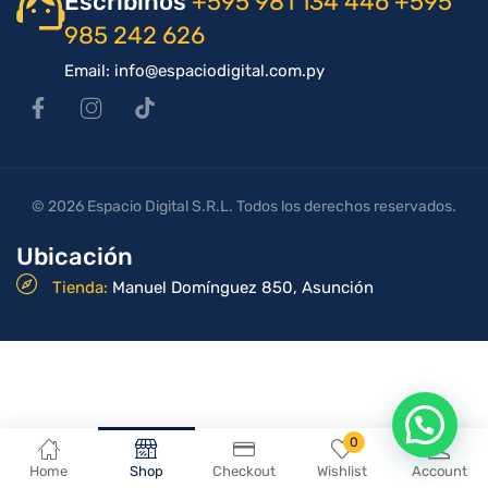
Escribinos
+595 981 134 446
+595
985 242 626
Email: info@espaciodigital.com.py
© 2026 Espacio Digital S.R.L. Todos los derechos reservados.
Ubicación
Tienda:
Manuel Domínguez 850, Asunción
En que podemos ayudarte?
0
Home
Shop
Checkout
Wishlist
Account