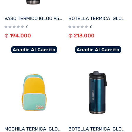
VASO TERMICO IGLOO 950ML NEGRO C/TAPA 71078
BOTELLA TERMICA IGLOO 1.6L BLANCO C/MANIJA 31487
0
0
₲
194.000
₲
213.000
Añadir Al Carrito
Añadir Al Carrito
MOCHILA TERMICA IGLOO 24 LATAS RETRO BACKPACK AMARILLO/VERDE 60967
BOTELLA TERMICA IGLOO 2.4L AZUL MODERNO C/MANIJA 71102