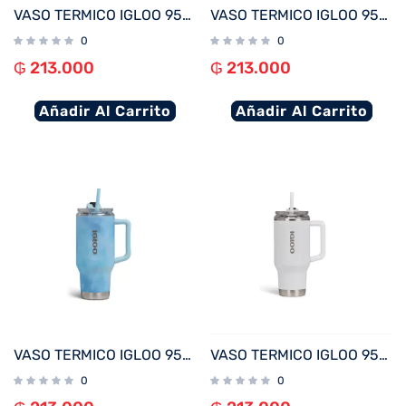
VASO TERMICO IGLOO 950ML ICE DYE VERDE C/PAJITA 71311
VASO TERMICO IGLOO 950ML CARBONITE C/PAJITA 71222
0
0
₲
213.000
₲
213.000
Añadir Al Carrito
Añadir Al Carrito
VASO TERMICO IGLOO 950ML ICE DYE AZUL C/PAJITA 71309
VASO TERMICO IGLOO 950ML BLANCO C/PAJITA 71221
0
0