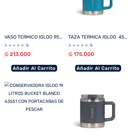
VASO TERMICO IGLOO 950ML AZUL MODERNO C/PAJITA 71223
TAZA TERMICA IGLOO 450ML P/CAFÉ AZUL MODERNO 71233
0
0
₲
213.000
₲
175.000
Añadir Al Carrito
Añadir Al Carrito