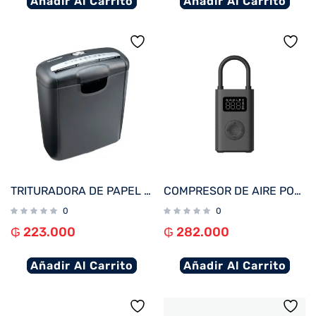
Añadir Al Carrito
Añadir Al Carrito
TRITURADORA DE PAPEL MULTILASER OF010EUR 220V 6FL/10L/NEGRO
COMPRESOR DE AIRE PORTATIL XIAOMI ELECTRIC 2 150PSI/2000MAH BHR7112GL
0
0
₲
223.000
₲
282.000
Añadir Al Carrito
Añadir Al Carrito