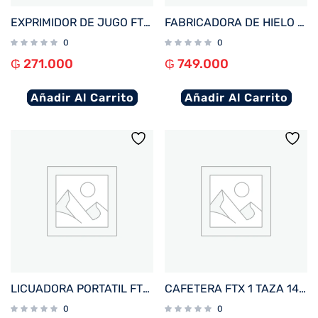
EXPRIMIDOR DE JUGO FTX 1000W 1.2L 220V/ 2 VELOCIDADES NEGRO/ACERO INOXIDABLE J-L1
FABRICADORA DE HIELO FTX 100W 220V 1.5L/15KG BLANCO IM-06
0
0
₲
271.000
₲
749.000
Añadir Al Carrito
Añadir Al Carrito
LICUADORA PORTATIL FTX 25W RECARGABLE 3 FUNCIONES VERDE PB-GR
CAFETERA FTX 1 TAZA 1400W 220V ESPRES/CAPP/NPS/DG/20BAR NEGRO C2-07
0
0