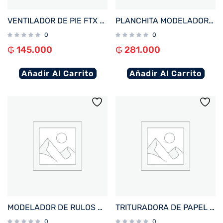
VENTILADOR DE PIE FTX 3 VEL CONFORT 70W 220V PLAST/NEGRO HB-EF-02
PLANCHITA MODELADORA MULTILASER EB136 EFECTO AFRODITA 75W BIVOLT
0
0
₲
145.000
₲
281.000
Añadir Al Carrito
Añadir Al Carrito
MODELADOR DE RULOS MULTILASER EB131 WAVES 25MM 44W BIVOLT
TRITURADORA DE PAPEL MULTILASER OF018EUR 220V 10 HOJAS/ 14L/ NEGRO
0
0