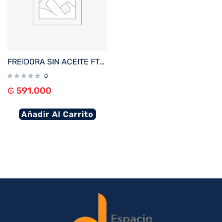
FREIDORA SIN ACEITE FTX AF2-08V1 ELITE 8L 1800W 220V NEG%2FACERO INOX DIGITAL
0
₲
591.000
Añadir Al Carrito