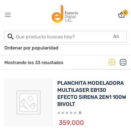
0
Sign in
Inicio
PRODUCTOS
Ordenar por popularidad
Mostrando los 33 resultados
Lost password?
Remember me
PLANCHITA MODELADORA
Log In
MULTILASER EB130
EFECTO SIRENA 2EN1 100W
BIVOLT
Create an account
0
359.000