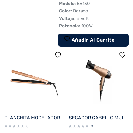
 Modelo:
EB130
 Color:
Dorado
 Voltaje:
Bivolt
 Potencia:
100W
Añadir Al Carrito
PLANCHITA MODELADORA MULTILASER EB068EUR DORADA 45W BIVOLT
SECADOR CABELLO MULTILASER EB086 2000W 220V DORADO
0
0