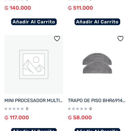
₲
140.000
₲
511.000
Añadir Al Carrito
Añadir Al Carrito
MINI PROCESADOR MULTILASER CE077EUR 100W 220V LAMINA INOXIDABLE NEGRO
TRAPO DE PISO BHR6914GL PARA ASPIRADORA PORTATIL XIAOMI VACUUM E10/E12/E10C
0
0
₲
117.000
₲
58.000