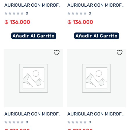
AURICULAR CON MICROFONO FTX E56L-WH BT/MIC/ANC/TOUCH/IPX6 BLANCO C/PANT LED
AURICULAR CON MICROFONO FTX E56L-GY BT/MIC/ANC/TOUCH/IPX6 GRIS C/PANT LED
0
0
₲
136.000
₲
136.000
Añadir Al Carrito
Añadir Al Carrito
AURICULAR CON MICROFONO FTX E60-WH BT/MIC/TOUCH/IPX4 BLANCO
AURICULAR CON MICROFONO FTX E60-BK BT/MIC/TOUCH/IPX4 NEGRO
0
0