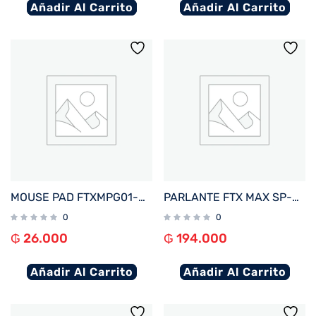
Añadir Al Carrito
Añadir Al Carrito
MOUSE PAD FTXMPG01-BK 31X27CM CON APOYO DE MUÑECA GEL NEGRO 032632
PARLANTE FTX MAX SP-30MBK 30W BT/BAT/AUX/FM/USB/MICRO SD NEGRO
0
0
₲
26.000
₲
194.000
Añadir Al Carrito
Añadir Al Carrito