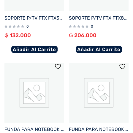
SOPORTE P/TV FTX FTX38-69T 43″ A 100″ 75KG/INC5°/FIJO NEGRO
SOPORTE P/TV FTX FTX80-466A 37″ A 86″ 60KG ART/INC5°/GIRO60°/NEGRO
0
0
₲
132.000
₲
206.000
Añadir Al Carrito
Añadir Al Carrito
FUNDA PARA NOTEBOOK FTX SEDA-LV 15.6″ LAVANDA
FUNDA PARA NOTEBOOK FTX SEDA-BR 15.6″ MARRON