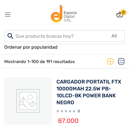
0
Sign in
Inicio
PRODUCTOS
Ordenar por popularidad
Mostrando 1–100 de 191 resultados
Lost password?
Remember me
CARGADOR PORTATIL FTX
Log In
10000MAH 22.5W PB-
10LCD-BK POWER BANK
NEGRO
Create an account
0
87.000