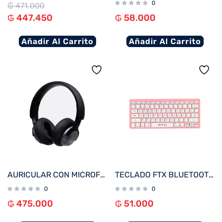
0
₲
471.000
₲
447.450
₲
58.000
Añadir Al Carrito
Añadir Al Carrito
AURICULAR CON MICROFONO KLIP KNH-750GR HI-FI ANC/BLUETOOTH/3.5MM/GRIS
TECLADO FTX BLUETOOTH FTXB1000 ULTRA SLIM POR/ROSA
0
0
₲
475.000
₲
51.000