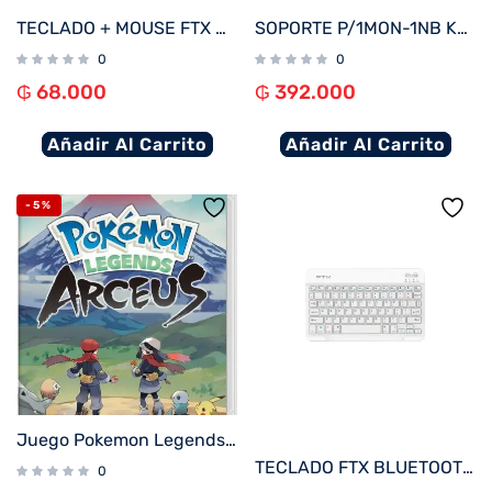
TECLADO + MOUSE FTX WIRELESS FTXGK03 ESP/NEGRO
SOPORTE P/1MON-1NB KLIP KMM-301 13″-32″/15.6″ 8KG/4.5KG ART/INCL/GIRA
0
0
₲
68.000
₲
392.000
Añadir Al Carrito
Añadir Al Carrito
-5%
Juego Pokemon Legends Arceus para Nintendo Switch
TECLADO FTX BLUETOOTH FTXB09 POR/BLANCO
0