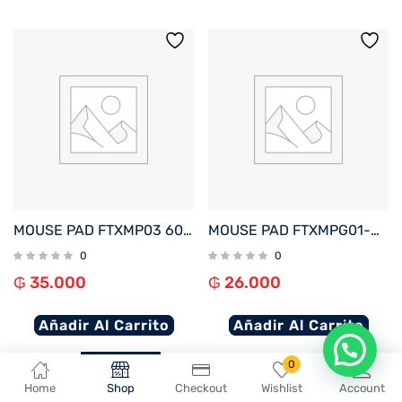
MOUSE PAD FTXMP03 60X35CM NEGRO
MOUSE PAD FTXMPG01-WH 31X27CM CON APOYO DE MUÑECA EN GEL BLANCO
0
0
₲
35.000
₲
26.000
Añadir Al Carrito
Añadir Al Carrito
0
Home
Shop
Checkout
Wishlist
Account