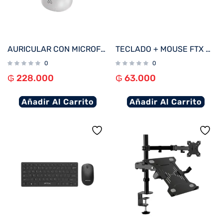
AURICULAR CON MICROFONO KLIP KTE-750WH EDGEBUDSPRO BT/MIC/ANC/TWS/TOUCH/IPX3/BLANCO
TECLADO + MOUSE FTX WIRELESS FTXGK600 NUMERICO/ESPAÑOL BLANCO/ROSA
0
0
₲
228.000
₲
63.000
Añadir Al Carrito
Añadir Al Carrito