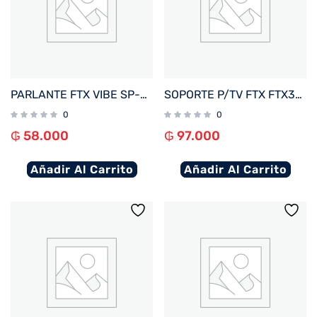
PARLANTE FTX VIBE SP-5SBK 5W BT/BAT/LED/MICRO SD NEGRO
SOPORTE P/TV FTX FTX38-69F 43″ A 100″ 75KG/FIJO NEGRO
0
0
₲
58.000
₲
97.000
Añadir Al Carrito
Añadir Al Carrito