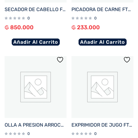
SECADOR DE CABELLO FTX 5 EN 1 2200W 220V ROSA HY2-205
PICADORA DE CARNE FTX 6 EN 1 1000W 220V/3.5L ACERO INOXIDABLE C/ ACC MG-61
0
0
₲
850.000
₲
233.000
Añadir Al Carrito
Añadir Al Carrito
OLLA A PRESION ARROCERA FTX 6L 1050W 220V PLATEADO PC-S6
EXPRIMIDOR DE JUGO FTX 1000W 1.2L 220V/ 2 VELOCIDADES NEGRO/ACERO INOXIDABLE J-L1
0
0