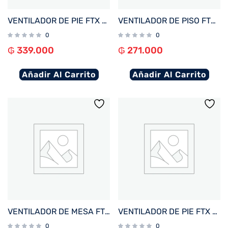
VENTILADOR DE PIE FTX 3 VEL BRISA 60W 220V METAL/NEGRO FS-40MF
VENTILADOR DE PISO FTX 3 VEL RAFAGA 90W 220V PLAST/NEGRO KYT50-7
0
0
₲
339.000
₲
271.000
Añadir Al Carrito
Añadir Al Carrito
VENTILADOR DE MESA FTX 3 VEL AURA 45W 220V NEG/MET HB-TF-15-02
VENTILADOR DE PIE FTX 3 VEL CONFORT 70W 220V PLAST/NEGRO HB-EF-02
0
0