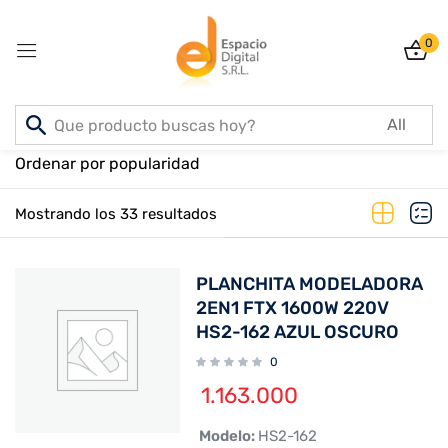
0
Sign in
Inicio
PRODUCTOS
Ordenar por popularidad
Mostrando los 33 resultados
Lost password?
Remember me
PLANCHITA MODELADORA
Log In
2EN1 FTX 1600W 220V
HS2-162 AZUL OSCURO
0
Create an account
1.163.000
 Modelo:
HS2-162