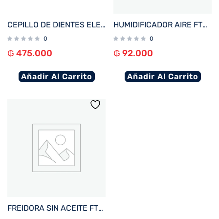
CEPILLO DE DIENTES ELECTRICO XIAOMI TOOTHBRUSH T700 IPX7 BHR5575GL AZUL OSCURO
HUMIDIFICADOR AIRE FTX 2.8L 3 VELOCIDADES CON LUZ LED 220V BLANCO HM2-28
0
0
₲
475.000
₲
92.000
Añadir Al Carrito
Añadir Al Carrito
FREIDORA SIN ACEITE FTX AF2-08V1 ELITE 8L 1800W 220V NEG%2FACERO INOX DIGITAL