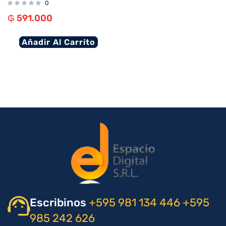
0
₲
591.000
Añadir Al Carrito
Escribinos
+595 981 134 446
+595
985 242 626