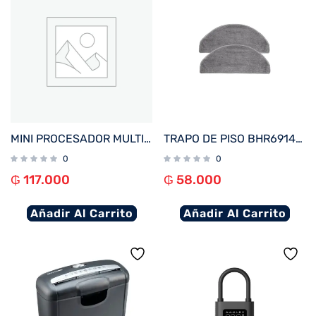
MINI PROCESADOR MULTILASER CE077EUR 100W 220V LAMINA INOXIDABLE NEGRO
TRAPO DE PISO BHR6914GL PARA ASPIRADORA PORTATIL XIAOMI VACUUM E10/E12/E10C
0
0
₲
117.000
₲
58.000
Añadir Al Carrito
Añadir Al Carrito