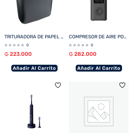
TRITURADORA DE PAPEL MULTILASER OF010EUR 220V 6FL/10L/NEGRO
COMPRESOR DE AIRE PORTATIL XIAOMI ELECTRIC 2 150PSI/2000MAH BHR7112GL
0
0
₲
223.000
₲
282.000
Añadir Al Carrito
Añadir Al Carrito