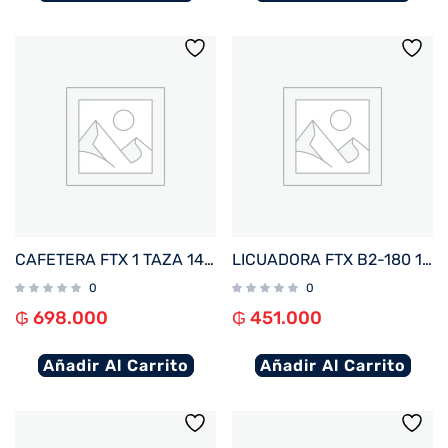
CAFETERA FTX 1 TAZA 1400W 220V ESPRES/CAPP/NPS/DG/20BAR NEGRO C2-07
LICUADORA FTX B2-180 1.8L 1200W 220V JARRA VIDRIO ACERO INOXIDABLE
0
0
₲
698.000
₲
451.000
Añadir Al Carrito
Añadir Al Carrito