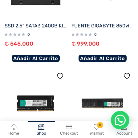
SSD 2.5″ SATA3 240GB KINGSTON SA400S37/240G
FUENTE GIGABYTE 850W 80PLUS GOLD FULL MODULAR BLANCO BIVOLT GP-UD850GM PG5W
0
0
₲
545.000
₲
999.000
Añadir Al Carrito
Añadir Al Carrito
En que podemos ayudarte?
0
Home
Shop
Checkout
Wishlist
Account