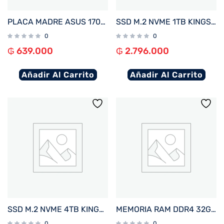
PLACA MADRE ASUS 1700 H610M-F D4 R2.0 PRIME S/R/HDMI/M2/USB3.2/MATX
SSD M.2 NVME 1TB KINGSTON FURY RENEGADE C/DISIPADOR TERMICO SFYRSK/1000G 7300/6000 PCIE 4.
0
0
₲
639.000
₲
2.796.000
Añadir Al Carrito
Añadir Al Carrito
SSD M.2 NVME 4TB KINGSTON FURY RENEGADE C/DISIPADOR TERMICO SFYRDK/4000G 7300/7000 PCIE4.0
MEMORIA RAM DDR4 32GB 3200 CRUCIAL CT32G4DFD832A
0
0