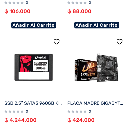
0
0
₲
106.000
₲
88.000
Añadir Al Carrito
Añadir Al Carrito
SSD 2.5″ SATA3 960GB KINGSTON SEDC600M/960G 560/530
PLACA MADRE GIGABYTE AM4 A520M K V2 V/S/R/HDMI/M.2/DDR4/USB3.2/MATX
0
0
₲
4.244.000
₲
424.000