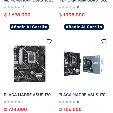
MEMORIA RAM DDR5 16GB 6000 FTX 115021
MEMORIA RAM DDR5 16GB 5200 FTX 114970
0
0
₲
1.698.000
₲
1.798.000
Añadir Al Carrito
Añadir Al Carrito
PLACA MADRE ASUS 1700 H610M-A D4 PRIME V/S/R/HDMI/DP/2M2/DDR4/USB3.2/MATX
PLACA MADRE ASUS 1700 PRIME H610M-E D4 V/S/R/HDMI/2M2/DDR4/USB3.2/MATX
0
0
₲
734.000
₲
706.000