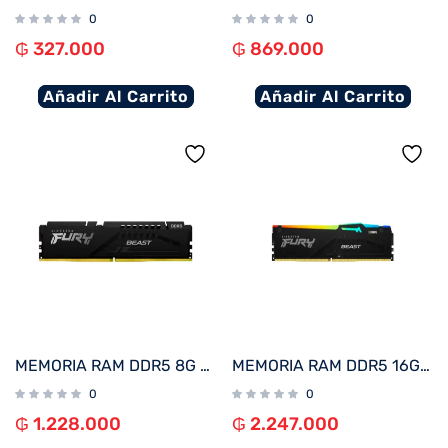
0
0
₲
327.000
₲
869.000
Añadir Al Carrito
Añadir Al Carrito
MEMORIA RAM DDR5 8G 6000 KINGSTON FURY BEAST BK KF560C36BBE-8 XMP
MEMORIA RAM DDR5 16G 6000 KINGSTON FURY BEAST BK KF560C36BBE2A-16 RGB XMP
0
0
₲
1.228.000
₲
2.247.000