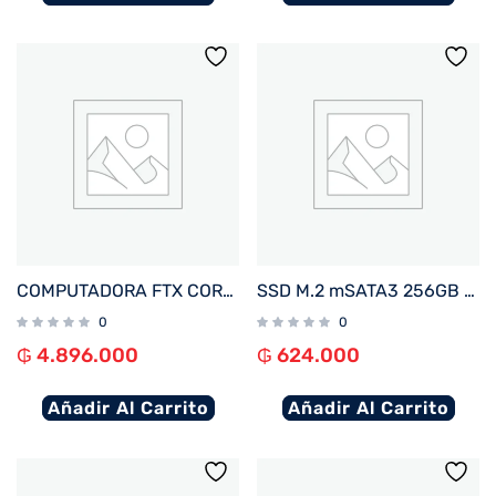
COMPUTADORA FTX CORE MAX PLUS I5/480SSD/8G/4GBVGA+MON 22″+UPS600+TECL+MOU+SPK+FILTRO
SSD M.2 mSATA3 256GB KINGSTON SKC600MS/256G 550/500MB/S
0
0
₲
4.896.000
₲
624.000
Añadir Al Carrito
Añadir Al Carrito