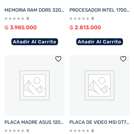
MEMORIA RAM DDR5 32GB 5200 KINGSTON FURY BEAST BK KF552C40BB-32 XMP
PROCESADOR INTEL 1700 CORE I7-12700F 2.7GHZ/25MB C/COOL BX8071512700F
0
0
₲
3.985.000
₲
2.813.000
Añadir Al Carrito
Añadir Al Carrito
PLACA MADRE ASUS 1200 PRIME H510M-R R2.0 V/S/R/HDMI/DDR4/USB3.2/MATX
PLACA DE VIDEO MSI GT710 2GB DDR3 GT710-2GD3-LP
0
0