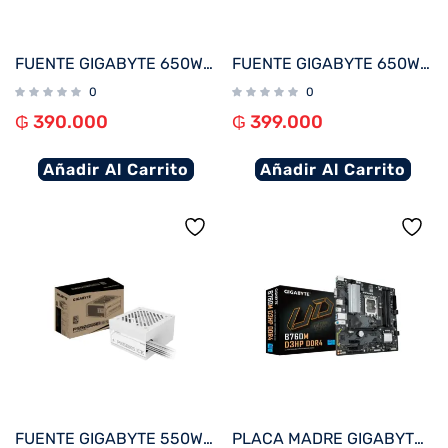
FUENTE GIGABYTE 650W 80PLUS SILVER 220V GP-P650SS
FUENTE GIGABYTE 650W 80PLUS SILVER BLANCO 220V GP-P650SS ICE
0
0
₲
390.000
₲
399.000
Añadir Al Carrito
Añadir Al Carrito
FUENTE GIGABYTE 550W 80PLUS SILVER BLANCO 220V GP-P550SS ICE
PLACA MADRE GIGABYTE 1700 B760M D3HP DDR4 V/S/R/HDMI/DP/2M2/USB3.2/MATX