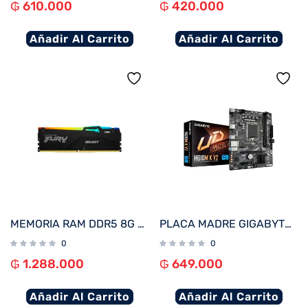
₲
610.000
₲
420.000
Añadir Al Carrito
Añadir Al Carrito
MEMORIA RAM DDR5 8G 6000 KINGSTON FURY BEAST BK KF560C36BBEA-8 RGB XMP
PLACA MADRE GIGABYTE 1700 H610M K V2 DDR5 S/R/HDMI/DP/M2/USB3.2/MATX
0
0
₲
1.288.000
₲
649.000
Añadir Al Carrito
Añadir Al Carrito