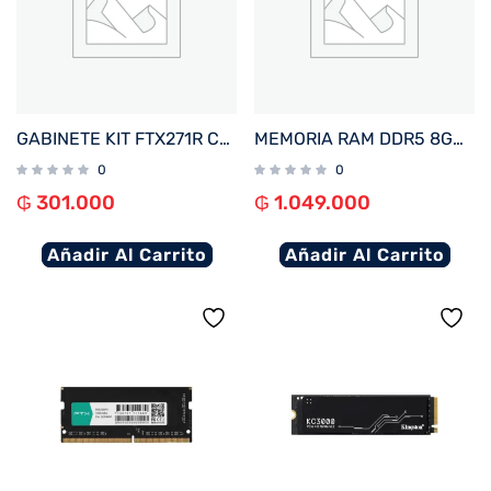
GABINETE KIT FTX271R C/FUENTE 500W MOUSE+TECL+SPK+LATERAL TRANSP MATX/MITX
MEMORIA RAM DDR5 8GB 5200 FTX 114963
0
0
₲
301.000
₲
1.049.000
Añadir Al Carrito
Añadir Al Carrito