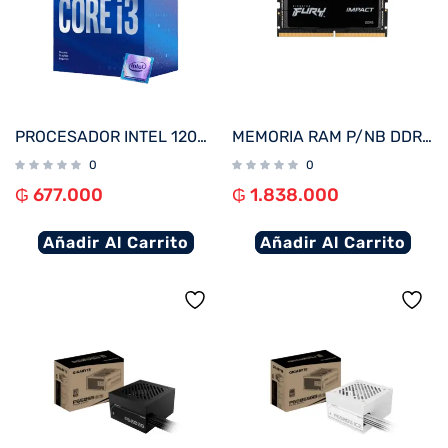
PROCESADOR INTEL 1200 CORE I3-10100F 3.6GHZ/6MB C/ COOL BX8070110100F
MEMORIA RAM P/NB DDR5 16G 5600 KINGSTON FURY IMPACT BK KF556S40IB-16 XMP
0
0
₲
677.000
₲
1.838.000
Añadir Al Carrito
Añadir Al Carrito