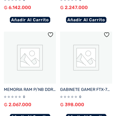
₲
6.142.000
₲
2.247.000
Añadir Al Carrito
Añadir Al Carrito
MEMORIA RAM P/NB DDR5 16GB 6400 KINGSTON FURY IMPACT BK KF564S38IB-16
GABINETE GAMER FTX-702WH VIDRIO TEMPLADO MATX/MITX BLANCO
0
0
₲
2.067.000
₲
398.000