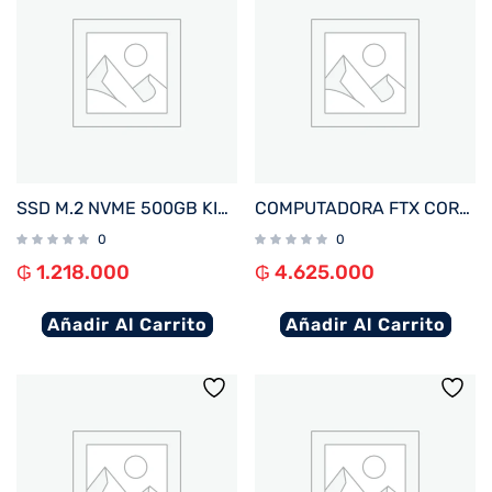
SSD M.2 NVME 500GB KINGSTON SNV3SM3/500G 5000/3000MB/S PCIE 4.0
COMPUTADORA FTX CORE MAX I5/480SSD/8G+ MON 22″+ UPS 600+ TECLADO+ MOU+ SPK+ FILTRO
0
0
₲
1.218.000
₲
4.625.000
Añadir Al Carrito
Añadir Al Carrito