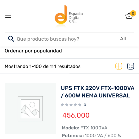
0
Sign in
Inicio
PRODUCTOS
Ordenar por popularidad
Mostrando 1–100 de 114 resultados
Lost password?
Remember me
UPS FTX 220V FTX-1000VA
Log In
/ 600W NEMA UNIVERSAL
0
Create an account
456.000
 Modelo:
FTX 1000VA
 Potencia:
1000 VA / 600 W