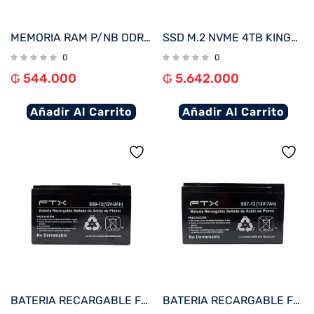
MEMORIA RAM P/NB DDR4 8GB 3200 FTX 111689
SSD M.2 NVME 4TB KINGSTON KC3000 SKC3000D/4096G 7000/7000 PCIE 4.0
0
0
₲
544.000
₲
5.642.000
Añadir Al Carrito
Añadir Al Carrito
BATERIA RECARGABLE FTX 12V 9A SS9-12
BATERIA RECARGABLE FTX 12V 7A SS7-12