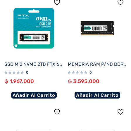
SSD M.2 NVME 2TB FTX 6000/5000 115168 PCIE 4.0
MEMORIA RAM P/NB DDR5 32GB 5600 FTX 115083
0
0
₲
1.967.000
₲
3.595.000
Añadir Al Carrito
Añadir Al Carrito