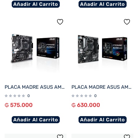
Añadir Al Carrito
Añadir Al Carrito
PLACA MADRE ASUS AM4 PRIME A520M-K V/S/R/HDMI/DVI/COM/M2/DDR4/MATX
PLACA MADRE ASUS AM4 PRIME A520M-A II V/S/R/HDMI/DP/M.2/DDR4/MATX
0
0
₲
575.000
₲
630.000
Añadir Al Carrito
Añadir Al Carrito