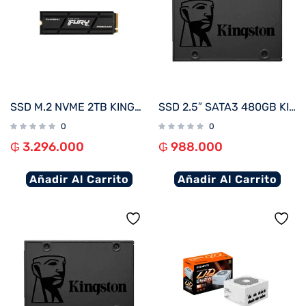
SSD M.2 NVME 2TB KINGSTON FURY RENEGADE C/DISIPADOR TERMICO SFYRD/2000G 7300/7000 PCIE 4.0
SSD 2.5″ SATA3 480GB KINGSTON SA400S37/480G
0
0
₲
3.296.000
₲
988.000
Añadir Al Carrito
Añadir Al Carrito