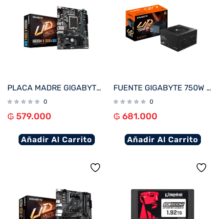
PLACA MADRE GIGABYTE 1700 H610M K DDR4 S/R/HDMI/M2/USB3.2/MATX
FUENTE GIGABYTE 750W 80PLUS GOLD FULL MODULAR BIVOLT GP-UD750GM
0
0
₲
579.000
₲
681.000
Añadir Al Carrito
Añadir Al Carrito