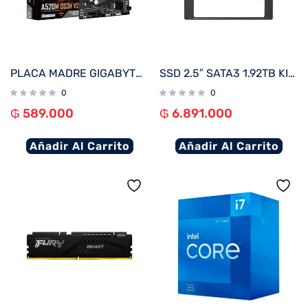
PLACA MADRE GIGABYTE AM4 A520M DS3H V2 S/R/HDMI/DP/M.2/DDR4/USB3.2/MATX
SSD 2.5″ SATA3 1.92TB KINGSTON SEDC600M/1920G 560/530
0
0
₲
589.000
₲
6.891.000
Añadir Al Carrito
Añadir Al Carrito