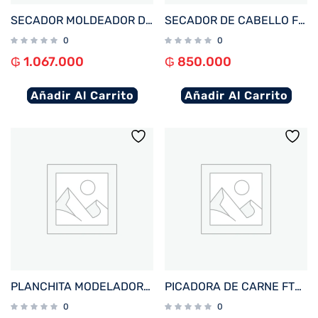
SECADOR MOLDEADOR DE PELO FTX MULTISTYLER 6EN1 1600W 220V LILA HS2-601
SECADOR DE CABELLO FTX 5 EN 1 2200W 220V ROSA HY2-205
0
0
₲
1.067.000
₲
850.000
Añadir Al Carrito
Añadir Al Carrito
PLANCHITA MODELADORA 2EN1 FTX 1600W 220V HS2-162 AZUL OSCURO
PICADORA DE CARNE FTX 6 EN 1 1000W 220V/3.5L ACERO INOXIDABLE C/ ACC MG-61
0
0