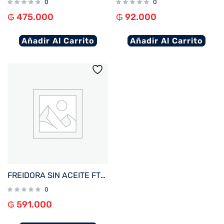
0
0
₲
475.000
₲
92.000
Añadir Al Carrito
Añadir Al Carrito
FREIDORA SIN ACEITE FTX AF2-08V1 ELITE 8L 1800W 220V NEG%2FACERO INOX DIGITAL
0
₲
591.000