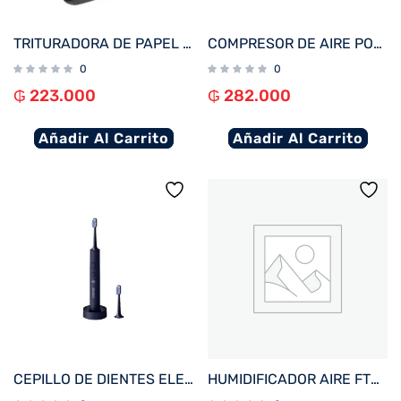
TRITURADORA DE PAPEL MULTILASER OF010EUR 220V 6FL/10L/NEGRO
COMPRESOR DE AIRE PORTATIL XIAOMI ELECTRIC 2 150PSI/2000MAH BHR7112GL
0
0
₲
223.000
₲
282.000
Añadir Al Carrito
Añadir Al Carrito
CEPILLO DE DIENTES ELECTRICO XIAOMI TOOTHBRUSH T700 IPX7 BHR5575GL AZUL OSCURO
HUMIDIFICADOR AIRE FTX 2.8L 3 VELOCIDADES CON LUZ LED 220V BLANCO HM2-28