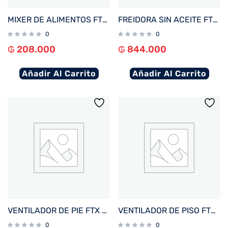
MIXER DE ALIMENTOS FTX 1000W 220V 3 EN 1 CON VASO INOX HB2-01
FREIDORA SIN ACEITE FTX AF2-12V1 ELITE 12L 1800W 220V NEGRO DIGITAL
0
0
₲
208.000
₲
844.000
Añadir Al Carrito
Añadir Al Carrito
VENTILADOR DE PIE FTX 3 VEL BRISA 60W 220V METAL/NEGRO FS-40MF
VENTILADOR DE PISO FTX 3 VEL RAFAGA 90W 220V PLAST/NEGRO KYT50-7
0
0