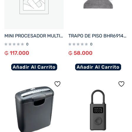
MINI PROCESADOR MULTILASER CE077EUR 100W 220V LAMINA INOXIDABLE NEGRO
TRAPO DE PISO BHR6914GL PARA ASPIRADORA PORTATIL XIAOMI VACUUM E10/E12/E10C
0
0
₲
117.000
₲
58.000
Añadir Al Carrito
Añadir Al Carrito