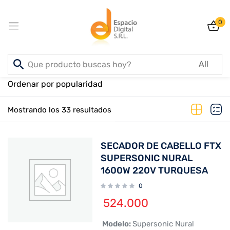
0
Sign in
Inicio
PRODUCTOS
Ordenar por popularidad
Mostrando los 33 resultados
Lost password?
Remember me
SECADOR DE CABELLO FTX
Log In
SUPERSONIC NURAL
1600W 220V TURQUESA
0
Create an account
524.000
 Modelo:
Supersonic Nural