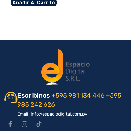
Añadir Al Carrito
Escribinos
+595 981 134 446
+595
985 242 626
Email: info@espaciodigital.com.py