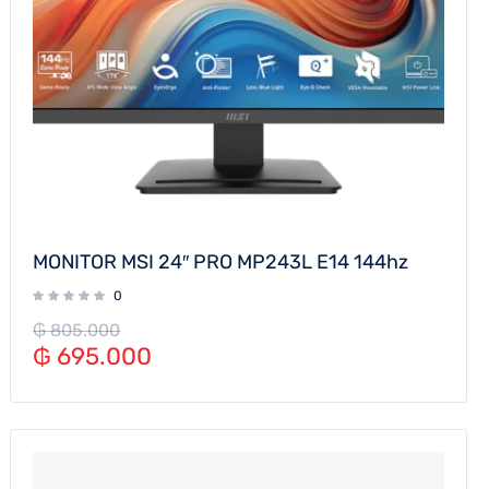
MONITOR MSI 24″ PRO MP243L E14 144hz
0
₲
805.000
₲
695.000