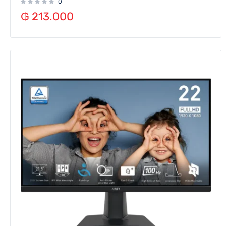
0
₲
213.000