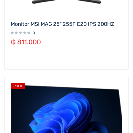
Monitor MSI MAG 25″ 255F E20 IPS 200HZ
0
₲
811.000
-10%