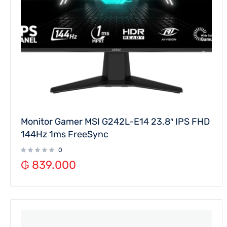
Monitor Gamer MSI G242L-E14 23.8″ IPS FHD
144Hz 1ms FreeSync
0
₲
839.000