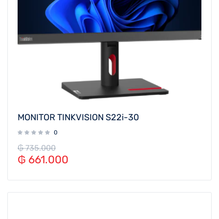
MONITOR TINKVISION S22i-30
0
₲
735.000
₲
661.000