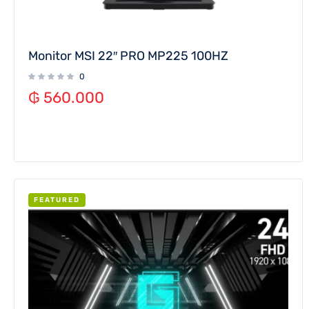
Monitor MSI 22″ PRO MP225 100HZ
0
₲
560.000
FEATURED