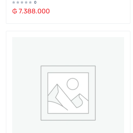
0
₲
7.388.000