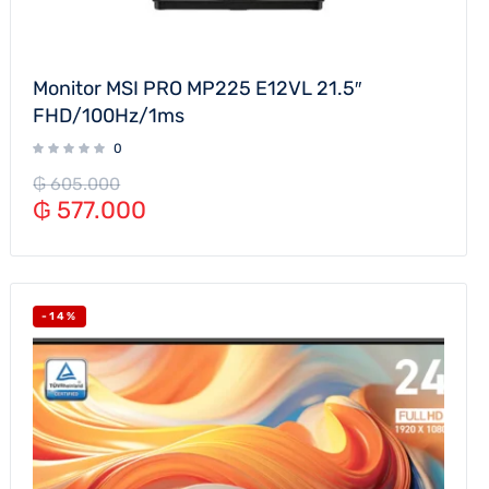
Monitor MSI PRO MP225 E12VL 21.5″
FHD/100Hz/1ms
0
₲
605.000
₲
577.000
-14%