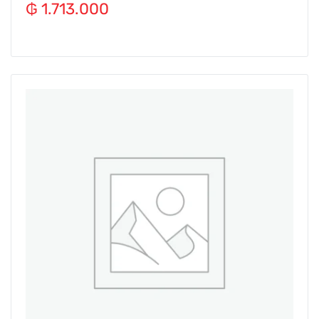
₲
1.713.000