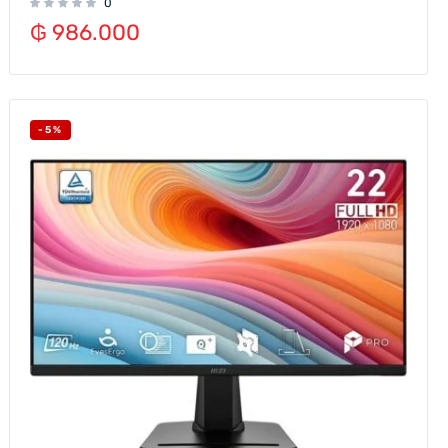
0
₲
986.000
-5%