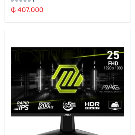
0
₲
407.000