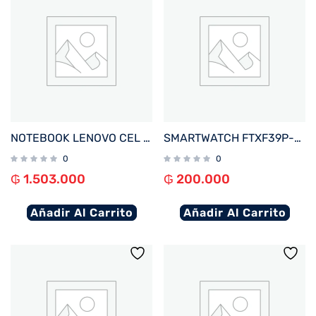
NOTEBOOK LENOVO CEL IDEAPAD 1 82LV0075US 1.1%2F4%2F128EMMC%2FW11S%2F14%22 HD%2FGRIS
SMARTWATCH FTXF39P-RGOR 42MM ROSE GOLD%2FNARANJA ANDROID%2FIOS%2FBT%2FFREC. CARD%2FNOTIFICACIONES
0
0
₲
1.503.000
₲
200.000
Añadir Al Carrito
Añadir Al Carrito