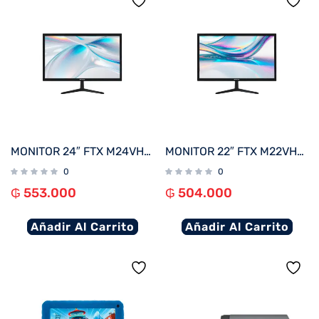
MONITOR 24″ FTX M24VHDB FHD VGA/HDMI/75HZ/5MS/BIVOLT C/BISEL
MONITOR 22″ FTX M22VHDBZL FHD VGA/HDMI/75HZ/5MS/BIVOLT C/BISEL
0
0
₲
553.000
₲
504.000
Añadir Al Carrito
Añadir Al Carrito