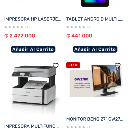
IMPRESORA HP LASERJET PRO 4003DW IMP/RED/USB/WIFI 220V
TABLET ANDROID MULTILASER NB600 M7 QC/32GB/2G/7″/WIFI/NEGRO
0
0
₲
2.472.000
₲
441.000
Añadir Al Carrito
Añadir Al Carrito
-16%
MONITOR BENQ 27″ GW2780
IMPRESORA MULTIFUNCIONAL EPSON M3170 ECOTANK RED O WIFI ADF USB BIVOLT
0