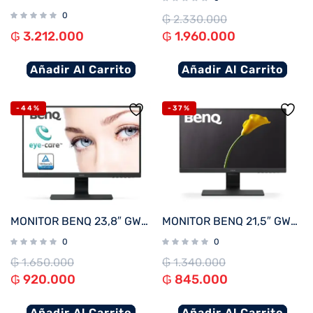
0
₲
2.330.000
₲
3.212.000
₲
1.960.000
Añadir Al Carrito
Añadir Al Carrito
-44%
-37%
MONITOR BENQ 23,8″ GW2480
MONITOR BENQ 21,5″ GW2283
0
0
₲
1.650.000
₲
1.340.000
₲
920.000
₲
845.000
Añadir Al Carrito
Añadir Al Carrito