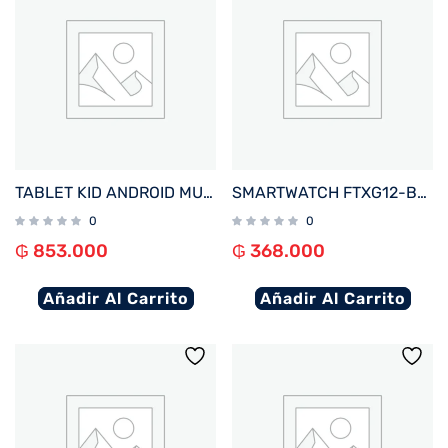
TABLET KID ANDROID MULTILASER NB413 QC/64GB/4G/7″/NEGRO MICKEY DISNEY
SMARTWATCH FTXG12-BB 48MM NEGRO ANDROID/IOS/IA/BT/FREC. CARD/NOTIFICACIONES
0
0
₲
853.000
₲
368.000
Añadir Al Carrito
Añadir Al Carrito