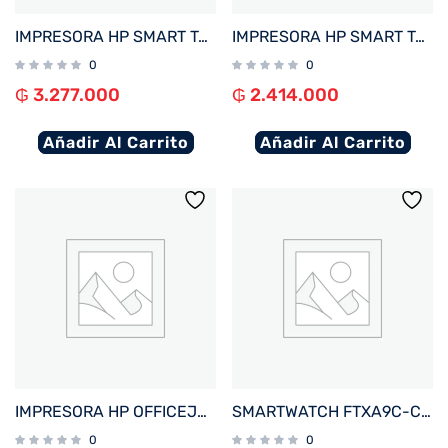
IMPRESORA HP SMART TANK 790 IMP/COP/SCAN/FAX/RED/WIFI/BIVOLT
IMPRESORA HP SMART TANK 720 IMP/COP/SCAN/USB/WIFI/BIVOLT
0
0
₲
3.277.000
₲
2.414.000
Añadir Al Carrito
Añadir Al Carrito
IMPRESORA HP OFFICEJET PRO 9730 IMP/COP/SCA/USB/RED/WIFI/BIVOLT
SMARTWATCH FTXA9C-CGBE 46MM GOLD/BEIGE ANDROID/IOS/BT/FREC. CARD
0
0