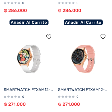
0
0
₲
286.000
₲
286.000
Añadir Al Carrito
Añadir Al Carrito
SMARTWATCH FTXAM12-RGW 49MM ROSE GOLD/GRIS ANDROID/IOS/BT/FREC. CARD
SMARTWATCH FTXAM12-RGP 49MM ROSE GOLD/ROSA ANDROID/IOS/BT/FREC. CARD
0
0
₲
271.000
₲
271.000