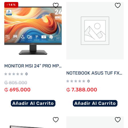
-14%
MONITOR MSI 24″ PRO MP243L E14 144hz
NOTEBOOK ASUS TUF FX607VJ-RL805W C5 GAM 2.2/8/512/ RTX3050-6G/ W11H/16″ WUXGA
0
0
₲
805.000
₲
695.000
₲
7.388.000
Añadir Al Carrito
Añadir Al Carrito