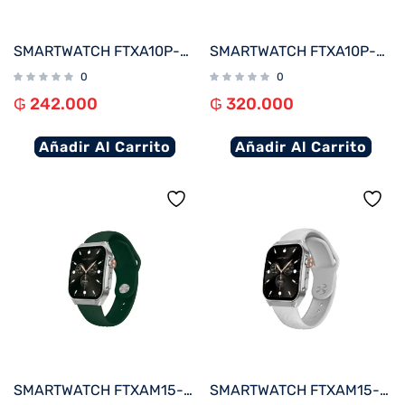
SMARTWATCH FTXA10P-SVLB 48MM PLATA/AZUL CLARO ANDROID/IOS/BT/FREC. CARD
SMARTWATCH FTXA10P-SVW 48MM PLATA/GRIS ANDROID/IOS/BT/FREC. CARD
0
0
₲
242.000
₲
320.000
Añadir Al Carrito
Añadir Al Carrito
SMARTWATCH FTXAM15-SVGRE 51MM PLATA/VERDE ANDROID/IOS/BT/FREC. CARD
SMARTWATCH FTXAM15-SVW 51MM PLATA/GRIS ANDROID/IOS/BT/FREC. CARD