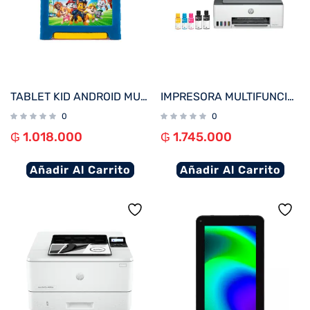
TABLET KID ANDROID MULTILASER NB623 QC/64GB/4G/9″/WIFI/AZUL PAW PATROL
IMPRESORA MULTIFUNCIONAL HP SMART TANK 580 IMP/COP/SCA/USB/WIFI/BT/BIVOLT
0
0
₲
1.018.000
₲
1.745.000
Añadir Al Carrito
Añadir Al Carrito