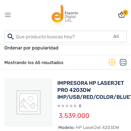
0
Sign in
Inicio
PRODUCTOS
Ordenar por popularidad
Mostrando los 65 resultados
Lost password?
Remember me
IMPRESORA HP LASERJET
Log In
PRO 4203DW
IMP/USB/RED/COLOR/BLUE
0
Create an account
3.539.000
 Modelo:
HP LaserJet 4203DW