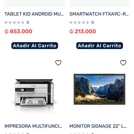
TABLET KID ANDROID MULTILASER NB624 QC/64GB/4G/7″/ROSA PRINCESAS DISNEY
SMARTWATCH FTXA9C-RR 46MM ROJO ANDROID/IOS/BT/FREC. CARD
0
0
₲
853.000
₲
213.000
Añadir Al Carrito
Añadir Al Carrito
IMPRESORA MULTIFUNCIONAL EPSON M2120 ECOTANK IMP/COP/SCA/WIFI/USB/BIVOLT
MONITOR SIGNAGE 22″ LG 22SM3B FHD/USB/HDMI