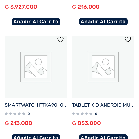
₲
3.927.000
₲
216.000
Añadir Al Carrito
Añadir Al Carrito
SMARTWATCH FTXA9C-CGP 46MM GOLD/ROSA ANDROID/IOS/BT/FREC. CARD/NOTIFICACIONES
TABLET KID ANDROID MULTILASER NB422 QC/64GB/4G/7″/ROSA PAW PATROL SKYE DISNEY
0
0
₲
213.000
₲
853.000
Añadir Al Carrito
Añadir Al Carrito