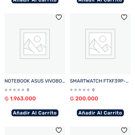
NOTEBOOK ASUS VIVOBOOK GO E510KA-EJ562W CEL 1.1%2F4%2F128EMMC%2FW11H%2F15.6%22FHD%2FNEGRO
SMARTWATCH FTXF39P-RGPK 42MM ROSE GOLD%2FROSA ANDROID%2FIOS%2FBT%2FFREC. CARD%2FNOTIFICACIONES
0
0
₲
1.963.000
₲
200.000
Añadir Al Carrito
Añadir Al Carrito