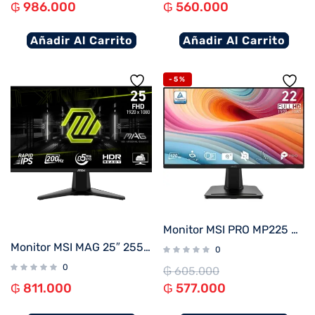
₲
986.000
₲
560.000
Añadir Al Carrito
Añadir Al Carrito
-5%
Monitor MSI PRO MP225 E12VL 21.5″ FHD/100Hz/1ms
Monitor MSI MAG 25″ 255F E20 IPS 200HZ
0
0
₲
605.000
₲
811.000
₲
577.000