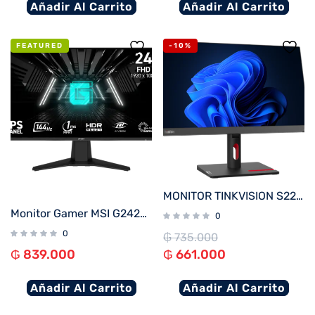
Añadir Al Carrito
Añadir Al Carrito
FEATURED
-10%
MONITOR TINKVISION S22i-30
Monitor Gamer MSI G242L-E14 23.8″ IPS FHD 144Hz 1ms FreeSync
0
0
₲
735.000
₲
839.000
₲
661.000
Añadir Al Carrito
Añadir Al Carrito