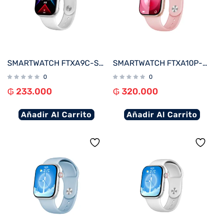
SMARTWATCH FTXA9C-SVW 46MM PLATA/GRIS ANDROID/IOS/BT/FREC. CARD
SMARTWATCH FTXA10P-RGPK 48MM ROSE GOLD/ROSA ANDROID/IOS/BT/FREC. CARD
0
0
₲
233.000
₲
320.000
Añadir Al Carrito
Añadir Al Carrito