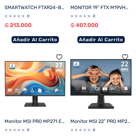
SMARTWATCH FTXR24-BB 53MM NEGRO ANDROID/IOS/BT/FREC. CARD
MONITOR 19″ FTX M19VHDBZL HD VGA/HDMI/75HZ/5MS/BIVOLT C/BISEL
0
0
₲
213.000
₲
407.000
Añadir Al Carrito
Añadir Al Carrito
Monitor MSI PRO MP271 E14A 27″ 144Hz Full HD IPS
Monitor MSI 22″ PRO MP225 100HZ
0
0