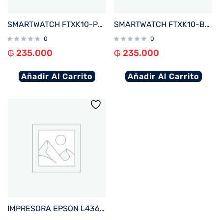
SMARTWATCH FTXK10-PK 45MM ROSA ANDROID%2FIOS%2FBT%2FFREC. CARD%2FNOTIFICACIONES
SMARTWATCH FTXK10-BL 45MM AZUL ANDROID%2FIOS%2FBT%2FFREC. CARD%2FNOTIFICACIONES
0
0
₲
235.000
₲
235.000
Añadir Al Carrito
Añadir Al Carrito
IMPRESORA EPSON L4360 ECOTANK IMP%2FCOP%2FSCA%2FWIFI%2FUSB%2FBIVOLT