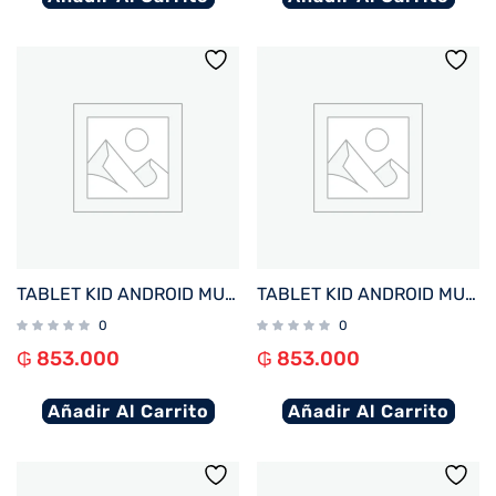
TABLET KID ANDROID MULTILASER NB421 QC/64GB/4G/7″/AZUL PAW PATROL CHASE DISNEY
TABLET KID ANDROID MULTILASER NB418 QC/64GB/4G/7″/ROSA PRINCESAS DISNEY
0
0
₲
853.000
₲
853.000
Añadir Al Carrito
Añadir Al Carrito