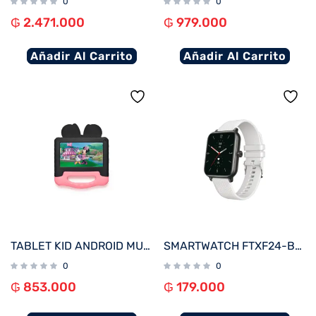
0
0
₲
2.471.000
₲
979.000
Añadir Al Carrito
Añadir Al Carrito
TABLET KID ANDROID MULTILASER NB414 QC/64GB/4G/7″/ROSA MINNIE DISNEY
SMARTWATCH FTXF24-BW 50MM NEGRO/GRIS 20MM ANDROID/IOS/BT/FREC. CARD
0
0
₲
853.000
₲
179.000