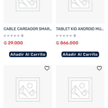
CABLE CARGADOR SMARTWATCH FTX WIRELESS BLANCO PARA A10P/ A9C/ AM15/ AM12/ AM32/ F25/ F39P
TABLET KID ANDROID MULTILASER NB625 QC/64GB/4G/7″/AZUL AVENGERS DISNEY
0
0
₲
29.000
₲
866.000
Añadir Al Carrito
Añadir Al Carrito