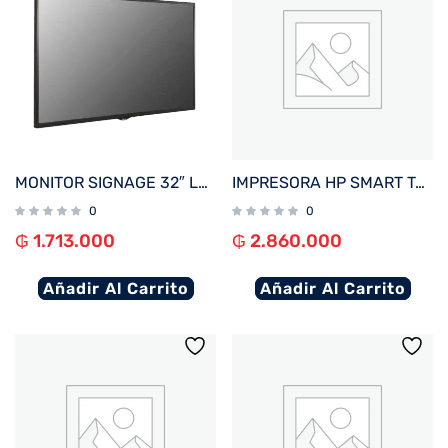
MONITOR SIGNAGE 32″ LG 32SM5C FHD/USB/HDMI/DP/SD/NE
IMPRESORA HP SMART TANK 750 IMP/COP/SCAN/RED/WIFI/BIVOLT
0
0
₲
1.713.000
₲
2.860.000
Añadir Al Carrito
Añadir Al Carrito