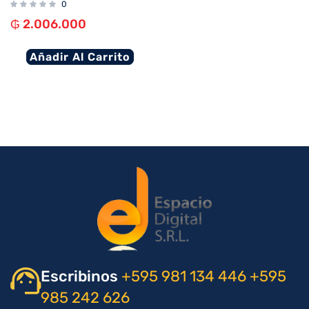
0
₲
2.006.000
Añadir Al Carrito
Escribinos
+595 981 134 446
+595
985 242 626