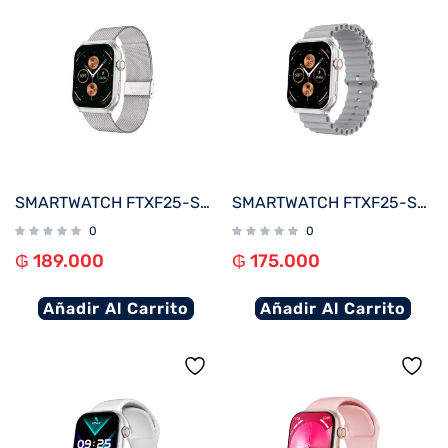
SMARTWATCH FTXF25-SVSM 50MM PLATA METAL ANDROID/IOS/BT/FREC. CARD
SMARTWATCH FTXF25-SVG 50MM PLATA/GRIS ANDROID/IOS/BT/FREC. CARD
0
0
₲
189.000
₲
175.000
Añadir Al Carrito
Añadir Al Carrito