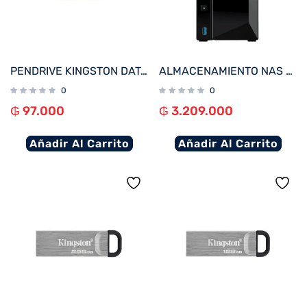
PENDRIVE KINGSTON DATATRAVELER EXODIA M 128GB KC-U2L128-7LN USB-A ROSA
ALMACENAMIENTO NAS ASUSTOR AS3302T V2 QC 1.7/2BAY/2G/1-GBLAN/3 USB3.2
0
0
₲
97.000
₲
3.209.000
Añadir Al Carrito
Añadir Al Carrito