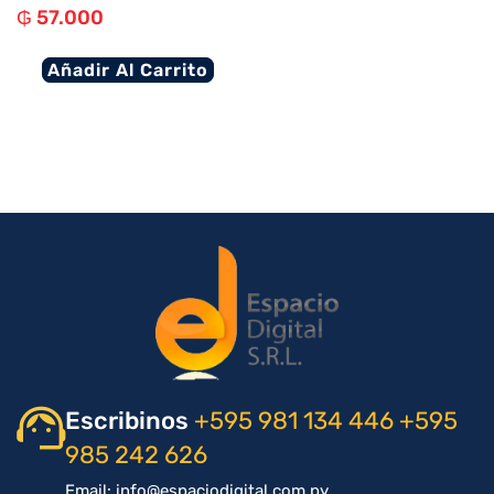
₲
57.000
Añadir Al Carrito
Escribinos
+595 981 134 446
+595
985 242 626
Email: info@espaciodigital.com.py