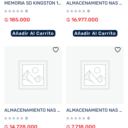
MEMORIA SD KINGSTON 128GB SDS3/128GB 150 CANVAS SELECT PLUS CLASS 10
ALMACENAMIENTO NAS ASUSTOR AS6808T QC 2.3/8BAY/16G/4-GBLAN/4 M.2/2USB4/3 USB3.2
0
0
₲
185.000
₲
16.977.000
Añadir Al Carrito
Añadir Al Carrito
ALMACENAMIENTO NAS ASUSTOR AS6806T QC 2.3/6BAY/16G/4-GBLAN/4 M.2/2USB4/3USB3.2
ALMACENAMIENTO NAS ASUSTOR AS6704T V2 QC 2.0/4BAY/4G/4 M.2/2-GBLAN/HDMI/2 USB3.2
0
0
₲
14.728.000
₲
7.718.000