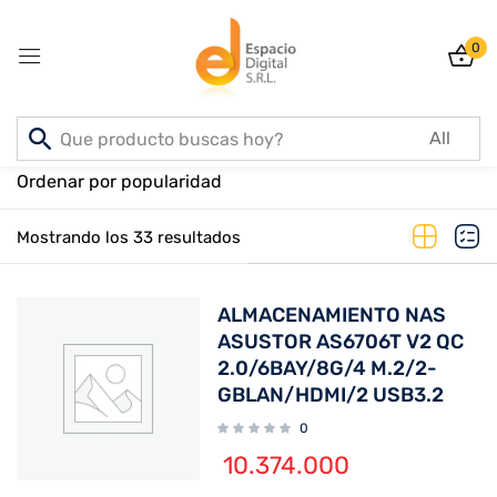
0
Sign in
Inicio
PRODUCTOS
Ordenar por popularidad
Mostrando los 33 resultados
Lost password?
Remember me
ALMACENAMIENTO NAS
Log In
ASUSTOR AS6706T V2 QC
2.0/6BAY/8G/4 M.2/2-
GBLAN/HDMI/2 USB3.2
Create an account
0
10.374.000