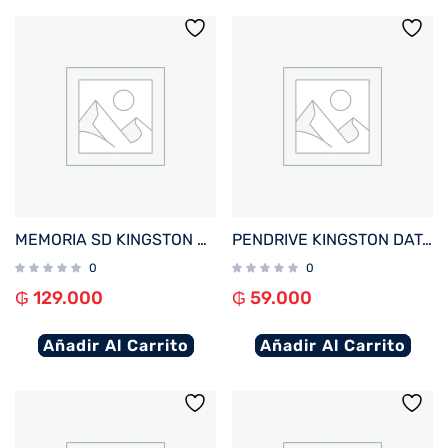
MEMORIA SD KINGSTON 64GB CANVAS SELECT PLUS SDXC CLASS 10 SDS3/64GB
PENDRIVE KINGSTON DATATRAVELER EXODIA M 64GB KC-U2L64-7LP USB-A LILA
0
0
₲
129.000
₲
59.000
Añadir Al Carrito
Añadir Al Carrito