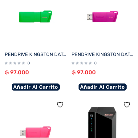
PENDRIVE KINGSTON DATATRAVELER EXODIA M 128GB KC-U2L128-7LG USB-A VERDE
PENDRIVE KINGSTON DATATRAVELER EXODIA M 128GB KC-U2L128-7LP USB-A LILA
0
0
₲
97.000
₲
97.000
Añadir Al Carrito
Añadir Al Carrito