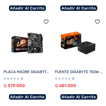
Añadir Al Carrito
Añadir Al Carrito
PLACA MADRE GIGABYTE 1700 H610M K DDR4 S/R/HDMI/M2/USB3.2/MATX
FUENTE GIGABYTE 750W 80PLUS GOLD FULL MODULAR BIVOLT GP-UD750GM
0
0
₲
579.000
₲
681.000
Añadir Al Carrito
Añadir Al Carrito