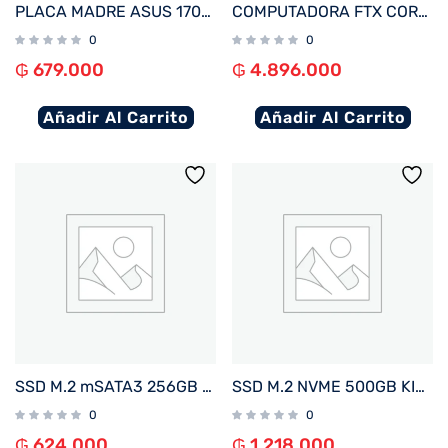
PLACA MADRE ASUS 1700 PRIME H610M-K D4-CSM V/S/R/HDMI/M2/USB3.2/MATX
COMPUTADORA FTX CORE MAX PLUS I5/480SSD/8G/4GBVGA+MON 22″+UPS600+TECL+MOU+SPK+FILTRO
0
0
₲
679.000
₲
4.896.000
Añadir Al Carrito
Añadir Al Carrito
SSD M.2 mSATA3 256GB KINGSTON SKC600MS/256G 550/500MB/S
SSD M.2 NVME 500GB KINGSTON SNV3SM3/500G 5000/3000MB/S PCIE 4.0
0
0
₲
624.000
₲
1.218.000