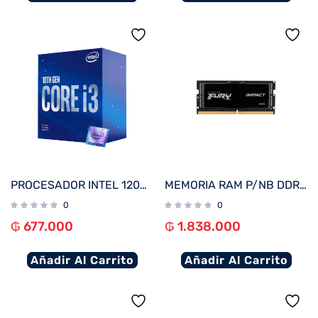
PROCESADOR INTEL 1200 CORE I3-10100F 3.6GHZ/6MB C/ COOL BX8070110100F
MEMORIA RAM P/NB DDR5 16G 5600 KINGSTON FURY IMPACT BK KF556S40IB-16 XMP
0
0
₲
677.000
₲
1.838.000
Añadir Al Carrito
Añadir Al Carrito