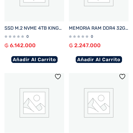
SSD M.2 NVME 4TB KINGSTON FURY RENEGADE C/DISIPADOR TERMICO SFYRDK/4000G 7300/7000 PCIE4.0
MEMORIA RAM DDR4 32GB 3200 CRUCIAL CT32G4DFD832A
0
0
₲
6.142.000
₲
2.247.000
Añadir Al Carrito
Añadir Al Carrito