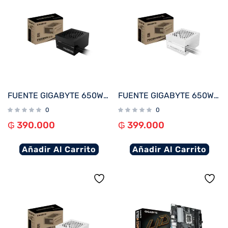
FUENTE GIGABYTE 650W 80PLUS SILVER 220V GP-P650SS
FUENTE GIGABYTE 650W 80PLUS SILVER BLANCO 220V GP-P650SS ICE
0
0
₲
390.000
₲
399.000
Añadir Al Carrito
Añadir Al Carrito