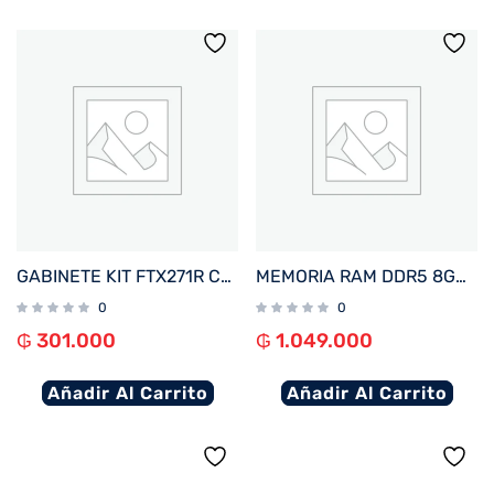
GABINETE KIT FTX271R C/FUENTE 500W MOUSE+TECL+SPK+LATERAL TRANSP MATX/MITX
MEMORIA RAM DDR5 8GB 5200 FTX 114963
0
0
₲
301.000
₲
1.049.000
Añadir Al Carrito
Añadir Al Carrito