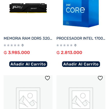
MEMORIA RAM DDR5 32GB 5200 KINGSTON FURY BEAST BK KF552C40BB-32 XMP
PROCESADOR INTEL 1700 CORE I7-12700F 2.7GHZ/25MB C/COOL BX8071512700F
0
0
₲
3.985.000
₲
2.813.000
Añadir Al Carrito
Añadir Al Carrito