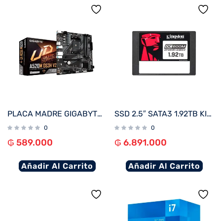
PLACA MADRE GIGABYTE AM4 A520M DS3H V2 S/R/HDMI/DP/M.2/DDR4/USB3.2/MATX
SSD 2.5″ SATA3 1.92TB KINGSTON SEDC600M/1920G 560/530
0
0
₲
589.000
₲
6.891.000
Añadir Al Carrito
Añadir Al Carrito