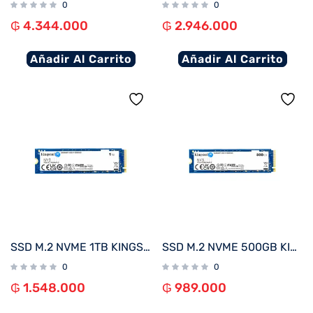
0
0
₲
4.344.000
₲
2.946.000
Añadir Al Carrito
Añadir Al Carrito
SSD M.2 NVME 1TB KINGSTON SNV3S/1000G 6000/4000MB/S PCIE 4.0
SSD M.2 NVME 500GB KINGSTON SNV3S/500G 5000/3000MB/S PCIE 4.0
0
0
₲
1.548.000
₲
989.000