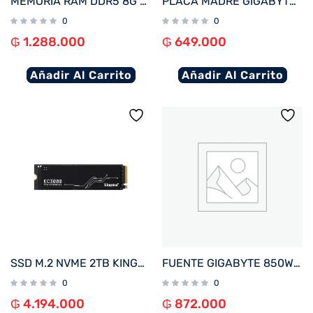
MEMORIA RAM DDR5 8G 6000 KINGSTON FURY BEAST BK KF560C36BBEA-8 RGB XMP
PLACA MADRE GIGABYTE 1700 H610M K V2 DDR5 S/R/HDMI/DP/M2/USB3.2/MATX
0
0
₲
1.288.000
₲
649.000
Añadir Al Carrito
Añadir Al Carrito
SSD M.2 NVME 2TB KINGSTON KC3000 SKC3000D/2048G 7000/7000 PCIE 4.0
FUENTE GIGABYTE 850W 80PLUS GOLD FULL MODULAR BIVOLT GP-UD850GM
0
0
₲
4.194.000
₲
872.000