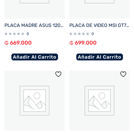
PLACA MADRE ASUS 1200 PRIME H510M-R R2.0 V/S/R/HDMI/DDR4/USB3.2/MATX
PLACA DE VIDEO MSI GT710 2GB DDR3 GT710-2GD3-LP
0
0
₲
669.000
₲
699.000
Añadir Al Carrito
Añadir Al Carrito