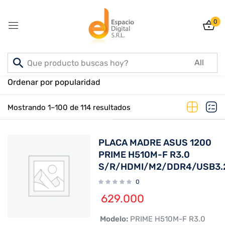
0
Sign in
Inicio
PRODUCTOS
Ordenar por popularidad
Mostrando 1–100 de 114 resultados
Lost password?
Remember me
PLACA MADRE ASUS 1200
Log In
PRIME H510M-F R3.0
S/R/HDMI/M2/DDR4/USB3.
0
Create an account
629.000
 Modelo:
PRIME H510M-F R3.0