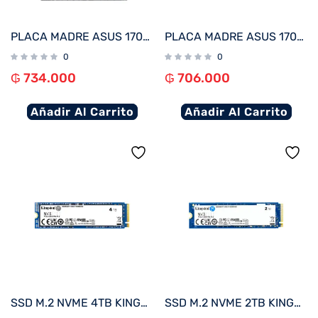
PLACA MADRE ASUS 1700 H610M-A D4 PRIME V/S/R/HDMI/DP/2M2/DDR4/USB3.2/MATX
PLACA MADRE ASUS 1700 PRIME H610M-E D4 V/S/R/HDMI/2M2/DDR4/USB3.2/MATX
0
0
₲
734.000
₲
706.000
Añadir Al Carrito
Añadir Al Carrito
SSD M.2 NVME 4TB KINGSTON SNV3S/4000G 6000/5000MB/S PCIE 4.0
SSD M.2 NVME 2TB KINGSTON SNV3S/2000G 6000/5000MB/S PCIE 4.0