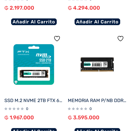
₲
2.197.000
₲
4.294.000
Añadir Al Carrito
Añadir Al Carrito
SSD M.2 NVME 2TB FTX 6000/5000 115168 PCIE 4.0
MEMORIA RAM P/NB DDR5 32GB 5600 FTX 115083
0
0
₲
1.967.000
₲
3.595.000