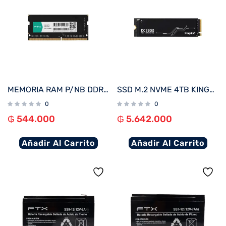
MEMORIA RAM P/NB DDR4 8GB 3200 FTX 111689
SSD M.2 NVME 4TB KINGSTON KC3000 SKC3000D/4096G 7000/7000 PCIE 4.0
0
0
₲
544.000
₲
5.642.000
Añadir Al Carrito
Añadir Al Carrito