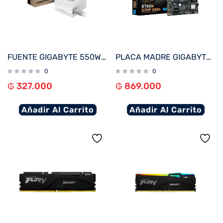
FUENTE GIGABYTE 550W 80PLUS SILVER BLANCO 220V GP-P550SS ICE
PLACA MADRE GIGABYTE 1700 B760M D3HP DDR4 V/S/R/HDMI/DP/2M2/USB3.2/MATX
0
0
₲
327.000
₲
869.000
Añadir Al Carrito
Añadir Al Carrito