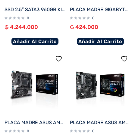
SSD 2.5″ SATA3 960GB KINGSTON SEDC600M/960G 560/530
PLACA MADRE GIGABYTE AM4 A520M K V2 V/S/R/HDMI/M.2/DDR4/USB3.2/MATX
0
0
₲
4.244.000
₲
424.000
Añadir Al Carrito
Añadir Al Carrito
PLACA MADRE ASUS AM4 PRIME A520M-K V/S/R/HDMI/DVI/COM/M2/DDR4/MATX
PLACA MADRE ASUS AM4 PRIME A520M-A II V/S/R/HDMI/DP/M.2/DDR4/MATX
0
0