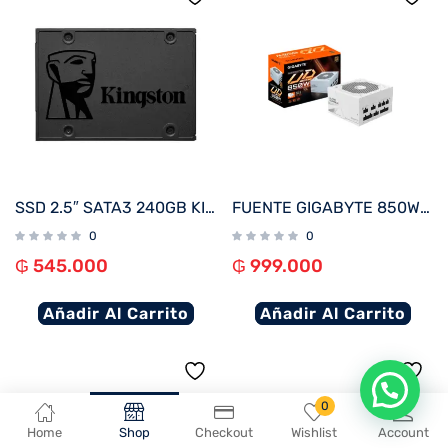
SSD 2.5″ SATA3 240GB KINGSTON SA400S37/240G
FUENTE GIGABYTE 850W 80PLUS GOLD FULL MODULAR BLANCO BIVOLT GP-UD850GM PG5W
0
0
₲
545.000
₲
999.000
Añadir Al Carrito
Añadir Al Carrito
En que podemos ayudarte?
0
Home
Shop
Checkout
Wishlist
Account