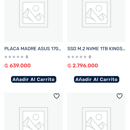
PLACA MADRE ASUS 1700 H610M-F D4 R2.0 PRIME S/R/HDMI/M2/USB3.2/MATX
SSD M.2 NVME 1TB KINGSTON FURY RENEGADE C/DISIPADOR TERMICO SFYRSK/1000G 7300/6000 PCIE 4.
0
0
₲
639.000
₲
2.796.000
Añadir Al Carrito
Añadir Al Carrito