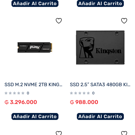
Añadir Al Carrito
Añadir Al Carrito
SSD M.2 NVME 2TB KINGSTON FURY RENEGADE C/DISIPADOR TERMICO SFYRD/2000G 7300/7000 PCIE 4.0
SSD 2.5″ SATA3 480GB KINGSTON SA400S37/480G
0
0
₲
3.296.000
₲
988.000
Añadir Al Carrito
Añadir Al Carrito