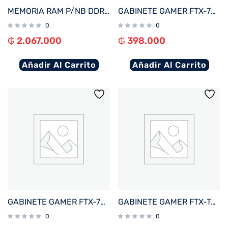
MEMORIA RAM P/NB DDR5 16GB 6400 KINGSTON FURY IMPACT BK KF564S38IB-16
GABINETE GAMER FTX-702WH VIDRIO TEMPLADO MATX/MITX BLANCO
0
0
₲
2.067.000
₲
398.000
Añadir Al Carrito
Añadir Al Carrito
GABINETE GAMER FTX-702BK VIDRIO TEMPLADO MATX/MITX NEGRO
GABINETE GAMER FTX-TANKWH VIDRIO TEMPLADO AQUARIO ATX/MATX/MITX BLANCO
0
0