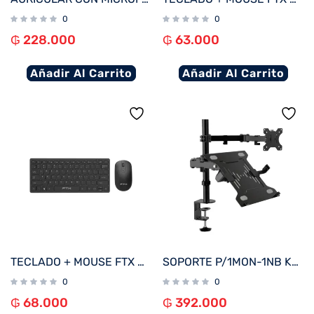
0
0
₲
228.000
₲
63.000
Añadir Al Carrito
Añadir Al Carrito
TECLADO + MOUSE FTX WIRELESS FTXGK03 ESP/NEGRO
SOPORTE P/1MON-1NB KLIP KMM-301 13″-32″/15.6″ 8KG/4.5KG ART/INCL/GIRA
0
0
₲
68.000
₲
392.000