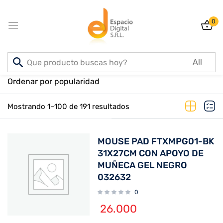
0
Sign in
Inicio
PRODUCTOS
Ordenar por popularidad
Mostrando 1–100 de 191 resultados
Lost password?
Remember me
MOUSE PAD FTXMPG01-BK
Log In
31X27CM CON APOYO DE
MUÑECA GEL NEGRO
032632
Create an account
0
26.000