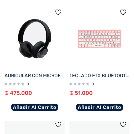
AURICULAR CON MICROFONO KLIP KNH-750GR HI-FI ANC/BLUETOOTH/3.5MM/GRIS
TECLADO FTX BLUETOOTH FTXB1000 ULTRA SLIM POR/ROSA
0
0
₲
475.000
₲
51.000
Añadir Al Carrito
Añadir Al Carrito