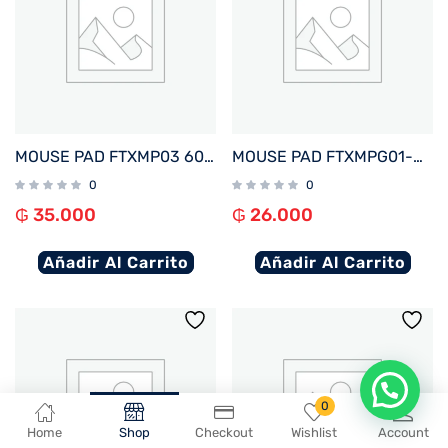
MOUSE PAD FTXMP03 60X35CM NEGRO
MOUSE PAD FTXMPG01-WH 31X27CM CON APOYO DE MUÑECA EN GEL BLANCO
0
0
₲
35.000
₲
26.000
Añadir Al Carrito
Añadir Al Carrito
En que podemos ayudarte?
0
Home
Shop
Checkout
Wishlist
Account