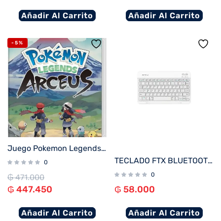
Añadir Al Carrito
Añadir Al Carrito
-5%
Juego Pokemon Legends Arceus para Nintendo Switch
TECLADO FTX BLUETOOTH FTXB09 POR/BLANCO
0
0
₲
471.000
₲
447.450
₲
58.000
Añadir Al Carrito
Añadir Al Carrito