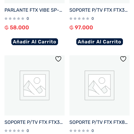
PARLANTE FTX VIBE SP-5SBK 5W BT/BAT/LED/MICRO SD NEGRO
SOPORTE P/TV FTX FTX38-69F 43″ A 100″ 75KG/FIJO NEGRO
0
0
₲
58.000
₲
97.000
Añadir Al Carrito
Añadir Al Carrito
SOPORTE P/TV FTX FTX38-69T 43″ A 100″ 75KG/INC5°/FIJO NEGRO
SOPORTE P/TV FTX FTX80-466A 37″ A 86″ 60KG ART/INC5°/GIRO60°/NEGRO
0
0