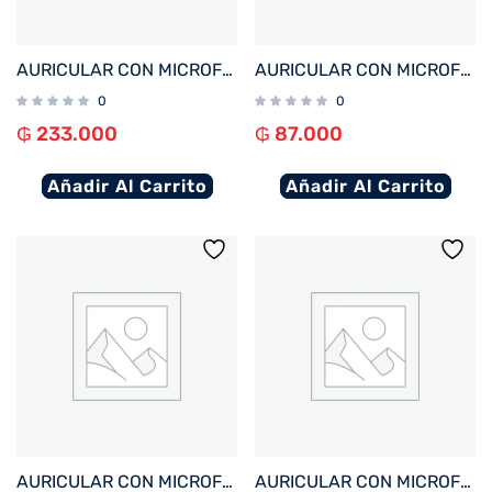
AURICULAR CON MICROFONO FTX E09S-BK BT/MIC/TOUCH/32GB/IPX8 NEGRO
AURICULAR CON MICROFONO FTX E07S-BK BT/MIC/TOUCH/IPX4 NEGRO
0
0
₲
233.000
₲
87.000
Añadir Al Carrito
Añadir Al Carrito
AURICULAR CON MICROFONO FTX E97L-WH BT/MIC/TOUCH/IPX6 BLANCO C/PANT LED
AURICULAR CON MICROFONO FTX E97L-BK BT/MIC/TOUCH/IPX6 NEGRO C/PANT LED