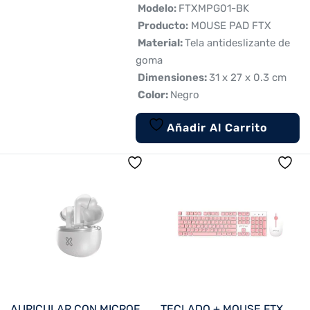
 Modelo:
FTXMPG01-BK
 Producto:
MOUSE PAD FTX

Material:
Tela antideslizante de
goma
 Dimensiones
:
31 x 27 x 0.3 cm

Color:
Negro
Añadir Al Carrito
AURICULAR CON MICROFONO KLIP KTE-750WH EDGEBUDSPRO BT/MIC/ANC/TWS/TOUCH/IPX3/BLANCO
TECLADO + MOUSE FTX WIRELESS FTXGK600 NUMERICO/ESPAÑOL BLANCO/ROSA