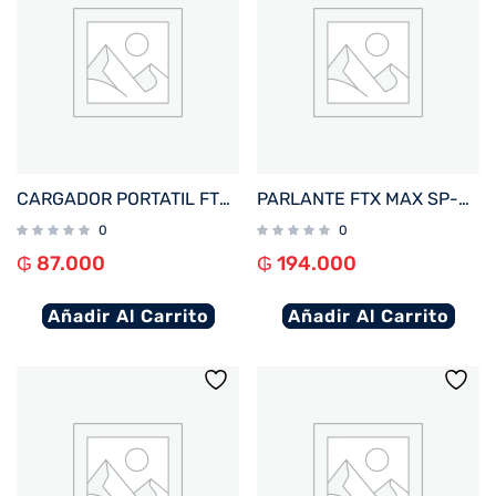
CARGADOR PORTATIL FTX 10000MAH 22.5W PB-10LCD-BK POWER BANK NEGRO
PARLANTE FTX MAX SP-30MBK 30W BT/BAT/AUX/FM/USB/MICRO SD NEGRO
0
0
₲
87.000
₲
194.000
Añadir Al Carrito
Añadir Al Carrito