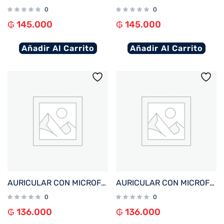
0
0
₲
145.000
₲
145.000
Añadir Al Carrito
Añadir Al Carrito
AURICULAR CON MICROFONO FTX E56L-WH BT/MIC/ANC/TOUCH/IPX6 BLANCO C/PANT LED
AURICULAR CON MICROFONO FTX E56L-GY BT/MIC/ANC/TOUCH/IPX6 GRIS C/PANT LED
0
0
₲
136.000
₲
136.000