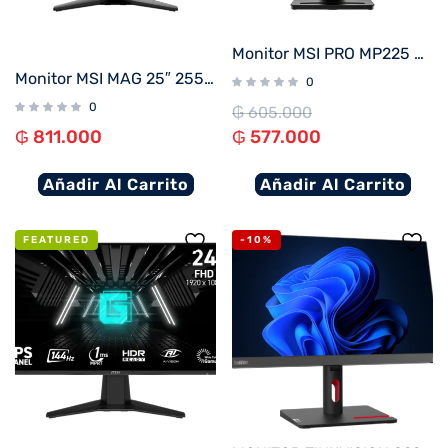
Monitor MSI PRO MP225 E12VL 21.5″ FHD/100Hz/1ms
Monitor MSI MAG 25″ 255F E20 IPS 200HZ
0
0
₲
605.000
₲
811.000
₲
577.000
Añadir Al Carrito
Añadir Al Carrito
FEATURED
-10%