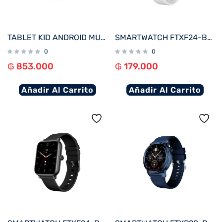
TABLET KID ANDROID MULTILASER NB414 QC/64GB/4G/7″/ROSA MINNIE DISNEY
SMARTWATCH FTXF24-BW 50MM NEGRO/GRIS 20MM ANDROID/IOS/BT/FREC. CARD
0
0
₲
853.000
₲
179.000
Añadir Al Carrito
Añadir Al Carrito