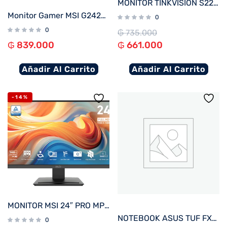
MONITOR TINKVISION S22i-30
Monitor Gamer MSI G242L-E14 23.8″ IPS FHD 144Hz 1ms FreeSync
0
0
₲
735.000
₲
839.000
₲
661.000
Añadir Al Carrito
Añadir Al Carrito
-14%
MONITOR MSI 24″ PRO MP243L E14 144hz
NOTEBOOK ASUS TUF FX607VJ-RL805W C5 GAM 2.2/8/512/ RTX3050-6G/ W11H/16″ WUXGA
0