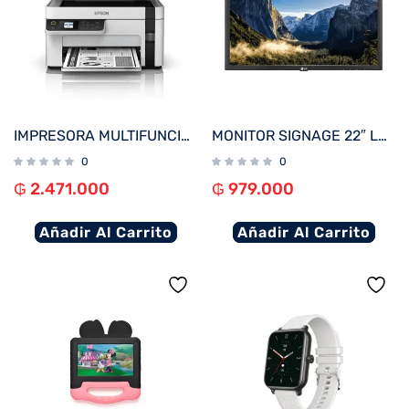
IMPRESORA MULTIFUNCIONAL EPSON M2120 ECOTANK IMP/COP/SCA/WIFI/USB/BIVOLT
MONITOR SIGNAGE 22″ LG 22SM3B FHD/USB/HDMI
0
0
₲
2.471.000
₲
979.000
Añadir Al Carrito
Añadir Al Carrito