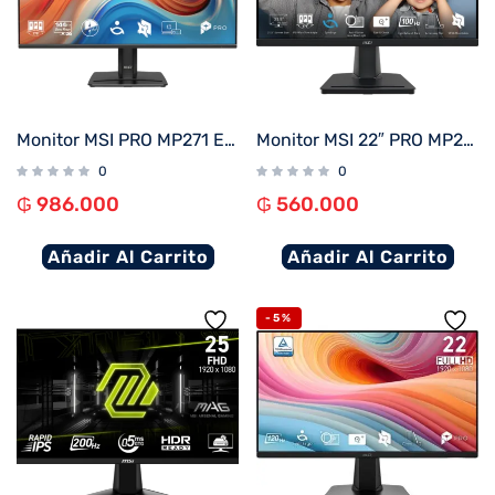
Monitor MSI PRO MP271 E14A 27″ 144Hz Full HD IPS
Monitor MSI 22″ PRO MP225 100HZ
0
0
₲
986.000
₲
560.000
Añadir Al Carrito
Añadir Al Carrito
-5%