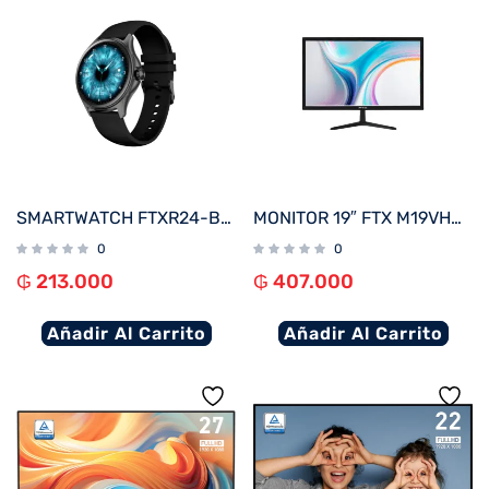
SMARTWATCH FTXR24-BB 53MM NEGRO ANDROID/IOS/BT/FREC. CARD
MONITOR 19″ FTX M19VHDBZL HD VGA/HDMI/75HZ/5MS/BIVOLT C/BISEL
0
0
₲
213.000
₲
407.000
Añadir Al Carrito
Añadir Al Carrito