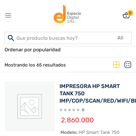
0
Sign in
Inicio
PRODUCTOS
Ordenar por popularidad
Mostrando los 65 resultados
Lost password?
Remember me
IMPRESORA HP SMART
Log In
TANK 750
IMP/COP/SCAN/RED/WIFI/B
0
Create an account
2.860.000
 Modelo:
HP Smart Tank 750