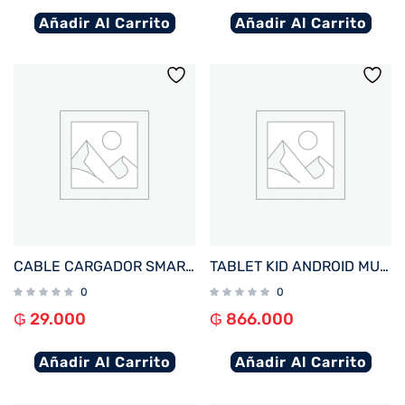
Añadir Al Carrito
Añadir Al Carrito
CABLE CARGADOR SMARTWATCH FTX WIRELESS BLANCO PARA A10P/ A9C/ AM15/ AM12/ AM32/ F25/ F39P
TABLET KID ANDROID MULTILASER NB625 QC/64GB/4G/7″/AZUL AVENGERS DISNEY
0
0
₲
29.000
₲
866.000
Añadir Al Carrito
Añadir Al Carrito