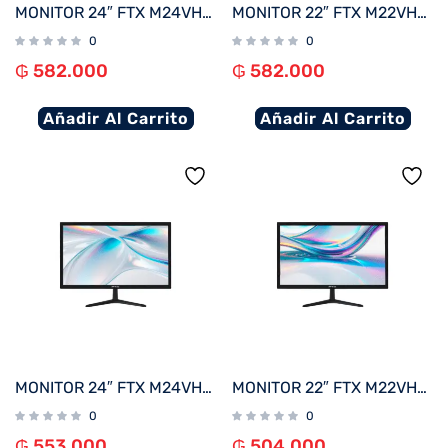
MONITOR 24″ FTX M24VHDFML FHD VGA/HDMI/75HZ/1MS/VA/BIVOLT BORDE INFINITO
MONITOR 22″ FTX M22VHDFML FHD VGA/HDMI/75HZ/1MS/VA/BIVOLT BORDE INFINITO
0
0
₲
582.000
₲
582.000
Añadir Al Carrito
Añadir Al Carrito
MONITOR 24″ FTX M24VHDB FHD VGA/HDMI/75HZ/5MS/BIVOLT C/BISEL
MONITOR 22″ FTX M22VHDBZL FHD VGA/HDMI/75HZ/5MS/BIVOLT C/BISEL
0
0
₲
553.000
₲
504.000