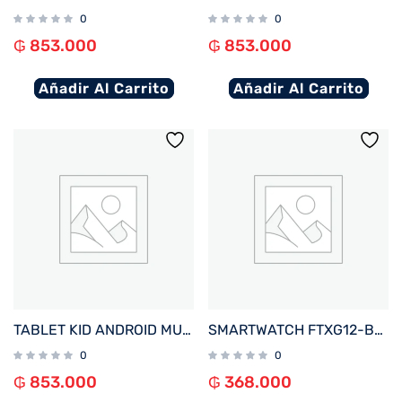
0
0
₲
853.000
₲
853.000
Añadir Al Carrito
Añadir Al Carrito
TABLET KID ANDROID MULTILASER NB413 QC/64GB/4G/7″/NEGRO MICKEY DISNEY
SMARTWATCH FTXG12-BB 48MM NEGRO ANDROID/IOS/IA/BT/FREC. CARD/NOTIFICACIONES
0
0
₲
853.000
₲
368.000