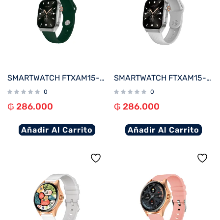
SMARTWATCH FTXAM15-SVGRE 51MM PLATA/VERDE ANDROID/IOS/BT/FREC. CARD
SMARTWATCH FTXAM15-SVW 51MM PLATA/GRIS ANDROID/IOS/BT/FREC. CARD
0
0
₲
286.000
₲
286.000
Añadir Al Carrito
Añadir Al Carrito