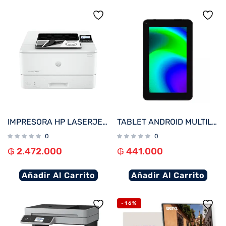
IMPRESORA HP LASERJET PRO 4003DW IMP/RED/USB/WIFI 220V
TABLET ANDROID MULTILASER NB600 M7 QC/32GB/2G/7″/WIFI/NEGRO
0
0
₲
2.472.000
₲
441.000
Añadir Al Carrito
Añadir Al Carrito
-16%