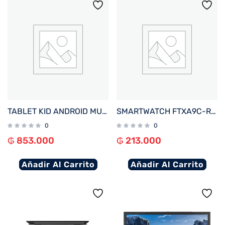
TABLET KID ANDROID MULTILASER NB624 QC/64GB/4G/7″/ROSA PRINCESAS DISNEY
SMARTWATCH FTXA9C-RR 46MM ROJO ANDROID/IOS/BT/FREC. CARD
0
0
₲
853.000
₲
213.000
Añadir Al Carrito
Añadir Al Carrito