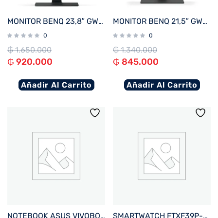
MONITOR BENQ 23,8″ GW2480
MONITOR BENQ 21,5″ GW2283
0
0
₲
1.650.000
₲
1.340.000
₲
920.000
₲
845.000
Añadir Al Carrito
Añadir Al Carrito
NOTEBOOK ASUS VIVOBOOK GO E510KA-EJ562W CEL 1.1%2F4%2F128EMMC%2FW11H%2F15.6%22FHD%2FNEGRO
SMARTWATCH FTXF39P-RGPK 42MM ROSE GOLD%2FROSA ANDROID%2FIOS%2FBT%2FFREC. CARD%2FNOTIFICACIONES