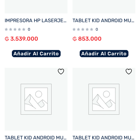
IMPRESORA HP LASERJET PRO 4203DW IMP/USB/RED/COLOR/BLUETOOTH/WIFI/220V
TABLET KID ANDROID MULTILASER NB422 QC/64GB/4G/7″/ROSA PAW PATROL SKYE DISNEY
0
0
₲
3.539.000
₲
853.000
Añadir Al Carrito
Añadir Al Carrito
TABLET KID ANDROID MULTILASER NB421 QC/64GB/4G/7″/AZUL PAW PATROL CHASE DISNEY
TABLET KID ANDROID MULTILASER NB418 QC/64GB/4G/7″/ROSA PRINCESAS DISNEY