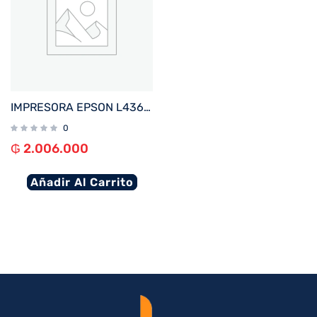
IMPRESORA EPSON L4360 ECOTANK IMP%2FCOP%2FSCA%2FWIFI%2FUSB%2FBIVOLT
0
₲
2.006.000
Añadir Al Carrito