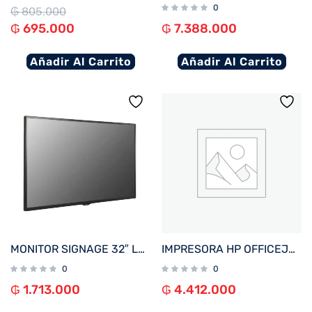
0
₲
805.000
₲
695.000
₲
7.388.000
Añadir Al Carrito
Añadir Al Carrito
MONITOR SIGNAGE 32″ LG 32SM5C FHD/USB/HDMI/DP/SD/NE
IMPRESORA HP OFFICEJET PRO 9730 IMP/COP/SCA/USB/RED/WIFI/BIVOLT + 4 TINTAS
0
0
₲
1.713.000
₲
4.412.000