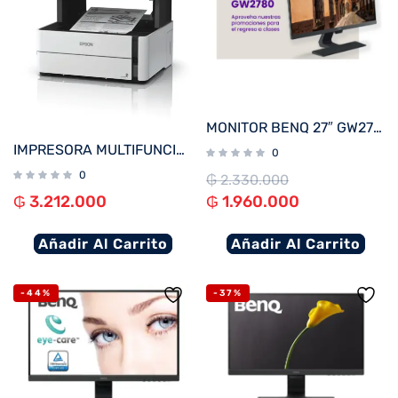
MONITOR BENQ 27″ GW2780
IMPRESORA MULTIFUNCIONAL EPSON M3170 ECOTANK RED O WIFI ADF USB BIVOLT
0
0
₲
2.330.000
₲
3.212.000
₲
1.960.000
Añadir Al Carrito
Añadir Al Carrito
-44%
-37%