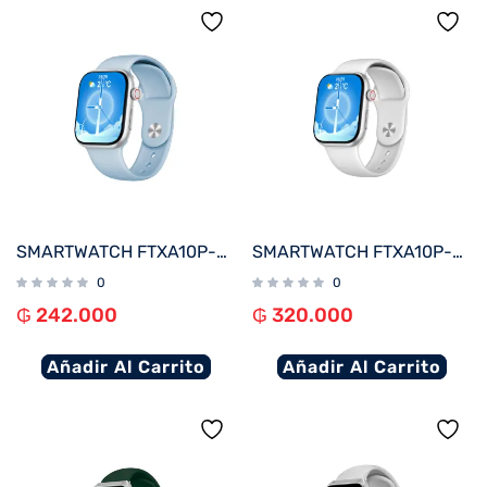
SMARTWATCH FTXA10P-SVLB 48MM PLATA/AZUL CLARO ANDROID/IOS/BT/FREC. CARD
SMARTWATCH FTXA10P-SVW 48MM PLATA/GRIS ANDROID/IOS/BT/FREC. CARD
0
0
₲
242.000
₲
320.000
Añadir Al Carrito
Añadir Al Carrito