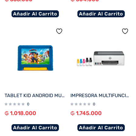
Añadir Al Carrito
Añadir Al Carrito
TABLET KID ANDROID MULTILASER NB623 QC/64GB/4G/9″/WIFI/AZUL PAW PATROL
IMPRESORA MULTIFUNCIONAL HP SMART TANK 580 IMP/COP/SCA/USB/WIFI/BT/BIVOLT
0
0
₲
1.018.000
₲
1.745.000
Añadir Al Carrito
Añadir Al Carrito