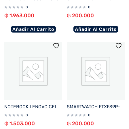
0
0
₲
1.963.000
₲
200.000
Añadir Al Carrito
Añadir Al Carrito
NOTEBOOK LENOVO CEL IDEAPAD 1 82LV0075US 1.1%2F4%2F128EMMC%2FW11S%2F14%22 HD%2FGRIS
SMARTWATCH FTXF39P-RGOR 42MM ROSE GOLD%2FNARANJA ANDROID%2FIOS%2FBT%2FFREC. CARD%2FNOTIFICACIONES
0
0
₲
1.503.000
₲
200.000