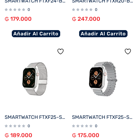
SMARTWATCH FTXF24-BB 50MM NEGRO ANDROID/IOS/BT/FREC. CARD
SMARTWATCH FTXR20-BB 57MM AZUL ANDROID/IOS/BT/FREC. CARD
0
0
₲
179.000
₲
247.000
Añadir Al Carrito
Añadir Al Carrito
SMARTWATCH FTXF25-SVSM 50MM PLATA METAL ANDROID/IOS/BT/FREC. CARD
SMARTWATCH FTXF25-SVG 50MM PLATA/GRIS ANDROID/IOS/BT/FREC. CARD
0
0
₲
189.000
₲
175.000