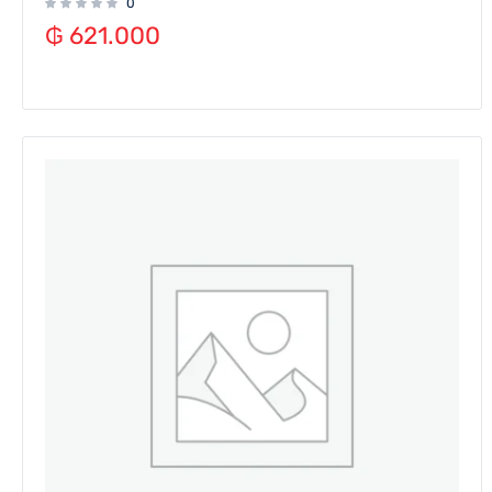
0
₲
621.000