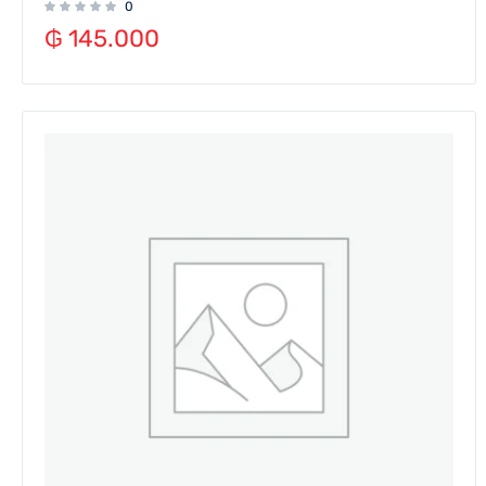
0
₲
145.000