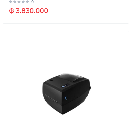
0
₲
3.830.000