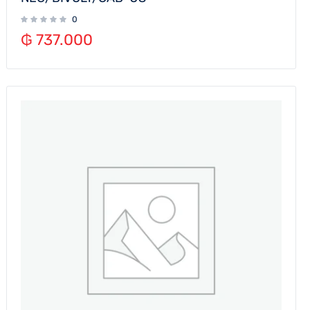
0
₲
737.000