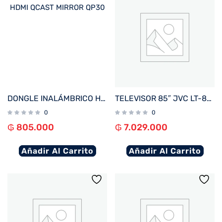
DONGLE INALÁMBRICO HDMI QCAST MIRROR QP30
TELEVISOR 85″ JVC LT-85NQ7165U 4K UHD/QLED/ OPT/DIG/BLUETOOTH/3HDMI/2USB/RED/WHALE BORDE I
0
0
₲
805.000
₲
7.029.000
Añadir Al Carrito
Añadir Al Carrito