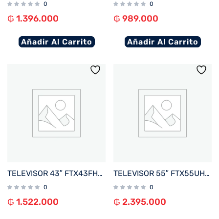
0
0
₲
1.396.000
₲
989.000
Añadir Al Carrito
Añadir Al Carrito
TELEVISOR 43″ FTX43FHD4V1 FHD DIG/SMART/2HDMI/2USB/RED/AND14 BORDE INFINITO
TELEVISOR 55″ FTX55UHD5V1 4K UHD DIG/SMART/3HDMI/2USB/RED/AND15 + MAGIC REMOTE BORDE INFIN
0
0
₲
1.522.000
₲
2.395.000