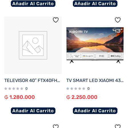
Añadir Al Carrito
Añadir Al Carrito
TELEVISOR 40″ FTX40FHD4V1 FHD DIG/SMART/2HDMI/2USB/RED/AND14 BORDE INFINITO
TV SMART LED XIAOMI 43″ FULL HD MI TV A SERIES 2025 GOOGLE TV WI L43MA-AFLA -FI – NEGRO
0
0
₲
1.280.000
₲
2.250.000
Añadir Al Carrito
Añadir Al Carrito