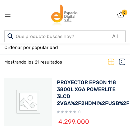
0
Sign in
Inicio
PRODUCTOS
Ordenar por popularidad
Mostrando los 21 resultados
Lost password?
Remember me
PROYECTOR EPSON 118
Log In
3800L XGA POWERLITE
3LCD
2VGA%2F2HDMI%2FUSB%2F
Create an account
0
4.299.000