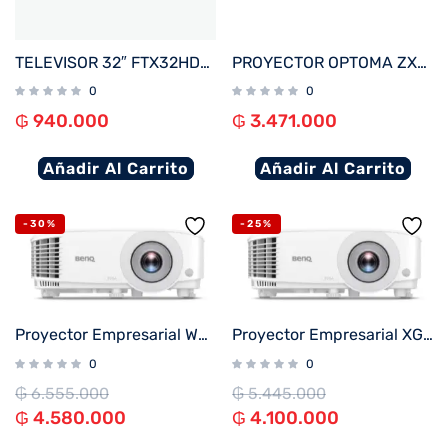
TELEVISOR 32″ FTX32HDV1 HD SMART/HDMI/USB/AND 14 BORDE INFINITO
PROYECTOR OPTOMA ZX300 3500L XGA LASER 3D/2HDMI/VGA/USB/BLANCO
0
0
₲
940.000
₲
3.471.000
Añadir Al Carrito
Añadir Al Carrito
-30%
-25%
Proyector Empresarial WXGA BENQ MW560
Proyector Empresarial XGA BENQ MX560
0
0
₲
6.555.000
₲
5.445.000
₲
4.580.000
₲
4.100.000