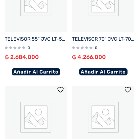
TELEVISOR 55″ JVC LT-55N7165U 4K UHD/HDR/ DIG/BLUETOOTH/3HDMI/2USB/RED/WHALE BORDE INFINIT
TELEVISOR 70″ JVC LT-70NQ7165U 4K UHD/QLED/ OPT/DIG/BLUETOOTH/3HDMI/2USB/RED/WHALE BORDE I
0
0
₲
2.684.000
₲
4.266.000
Añadir Al Carrito
Añadir Al Carrito