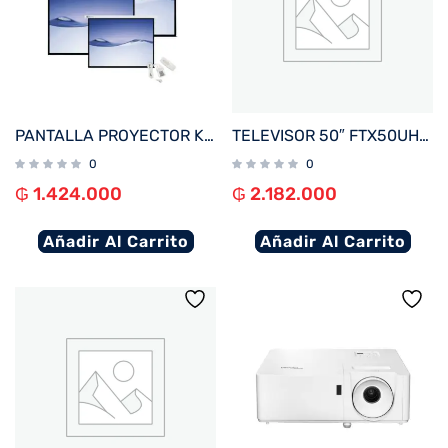
PANTALLA PROYECTOR KLIP 100″ KPS-502 4:3 110V ELEC C/CONTROL BLANCO TECHO/P
TELEVISOR 50″ FTX50UHD4V1 4K SMART/HDMI/USB/AND 15 + MAGIC REMOTE BORDE INFINITO
0
0
₲
1.424.000
₲
2.182.000
Añadir Al Carrito
Añadir Al Carrito