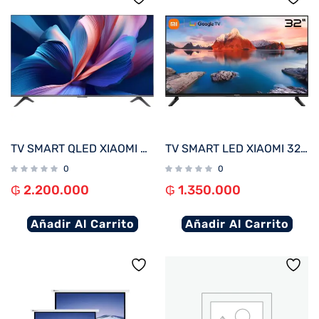
TV SMART QLED XIAOMI 43″ 4K A PRO 43 2026 WI-FI – NEGRO
TV SMART LED XIAOMI 32″ HD MI TV A SERIES L32M8-P2PH (2025) – NEGRO
0
0
₲
2.200.000
₲
1.350.000
Añadir Al Carrito
Añadir Al Carrito