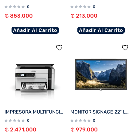
0
0
₲
853.000
₲
213.000
Añadir Al Carrito
Añadir Al Carrito
IMPRESORA MULTIFUNCIONAL EPSON M2120 ECOTANK IMP/COP/SCA/WIFI/USB/BIVOLT
MONITOR SIGNAGE 22″ LG 22SM3B FHD/USB/HDMI
0
0
₲
2.471.000
₲
979.000