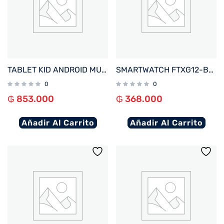
TABLET KID ANDROID MULTILASER NB413 QC/64GB/4G/7″/NEGRO MICKEY DISNEY
SMARTWATCH FTXG12-BB 48MM NEGRO ANDROID/IOS/IA/BT/FREC. CARD/NOTIFICACIONES
0
0
₲
853.000
₲
368.000
Añadir Al Carrito
Añadir Al Carrito