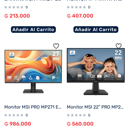
0
0
₲
213.000
₲
407.000
Añadir Al Carrito
Añadir Al Carrito
Monitor MSI PRO MP271 E14A 27″ 144Hz Full HD IPS
Monitor MSI 22″ PRO MP225 100HZ
0
0
₲
986.000
₲
560.000