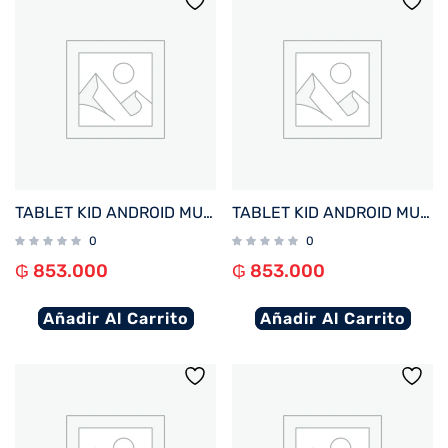
TABLET KID ANDROID MULTILASER NB421 QC/64GB/4G/7″/AZUL PAW PATROL CHASE DISNEY
TABLET KID ANDROID MULTILASER NB418 QC/64GB/4G/7″/ROSA PRINCESAS DISNEY
0
0
₲
853.000
₲
853.000
Añadir Al Carrito
Añadir Al Carrito