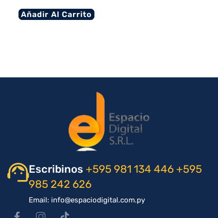
Añadir Al Carrito
Escribinos
+595 981 134 446
+595
985 242 626
Email: info@espaciodigital.com.py