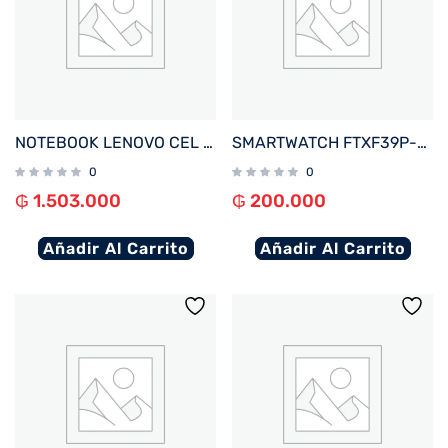
NOTEBOOK LENOVO CEL IDEAPAD 1 82LV0075US 1.1%2F4%2F128EMMC%2FW11S%2F14%22 HD%2FGRIS
SMARTWATCH FTXF39P-RGOR 42MM ROSE GOLD%2FNARANJA ANDROID%2FIOS%2FBT%2FFREC. CARD%2FNOTIFICACIONES
0
0
₲
1.503.000
₲
200.000
Añadir Al Carrito
Añadir Al Carrito