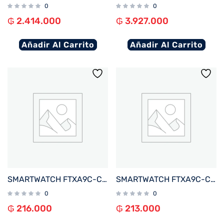
0
0
₲
2.414.000
₲
3.927.000
Añadir Al Carrito
Añadir Al Carrito
SMARTWATCH FTXA9C-CGBE 46MM GOLD/BEIGE ANDROID/IOS/BT/FREC. CARD
SMARTWATCH FTXA9C-CGP 46MM GOLD/ROSA ANDROID/IOS/BT/FREC. CARD/NOTIFICACIONES
0
0
₲
216.000
₲
213.000