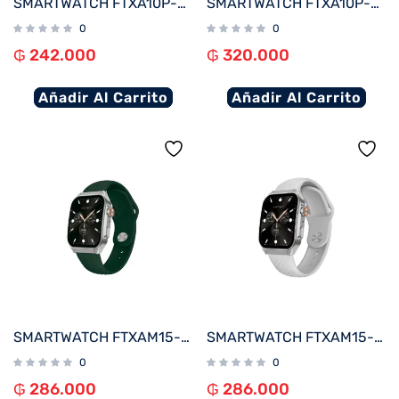
SMARTWATCH FTXA10P-SVLB 48MM PLATA/AZUL CLARO ANDROID/IOS/BT/FREC. CARD
SMARTWATCH FTXA10P-SVW 48MM PLATA/GRIS ANDROID/IOS/BT/FREC. CARD
0
0
₲
242.000
₲
320.000
Añadir Al Carrito
Añadir Al Carrito
SMARTWATCH FTXAM15-SVGRE 51MM PLATA/VERDE ANDROID/IOS/BT/FREC. CARD
SMARTWATCH FTXAM15-SVW 51MM PLATA/GRIS ANDROID/IOS/BT/FREC. CARD
0
0
₲
286.000
₲
286.000