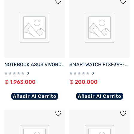
NOTEBOOK ASUS VIVOBOOK GO E510KA-EJ562W CEL 1.1%2F4%2F128EMMC%2FW11H%2F15.6%22FHD%2FNEGRO
SMARTWATCH FTXF39P-RGPK 42MM ROSE GOLD%2FROSA ANDROID%2FIOS%2FBT%2FFREC. CARD%2FNOTIFICACIONES
0
0
₲
1.963.000
₲
200.000
Añadir Al Carrito
Añadir Al Carrito