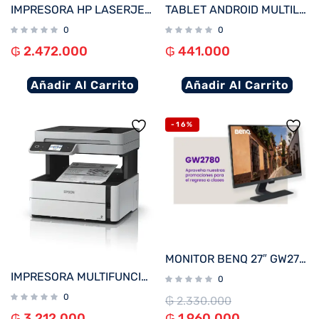
IMPRESORA HP LASERJET PRO 4003DW IMP/RED/USB/WIFI 220V
TABLET ANDROID MULTILASER NB600 M7 QC/32GB/2G/7″/WIFI/NEGRO
0
0
₲
2.472.000
₲
441.000
Añadir Al Carrito
Añadir Al Carrito
-16%
MONITOR BENQ 27″ GW2780
IMPRESORA MULTIFUNCIONAL EPSON M3170 ECOTANK RED O WIFI ADF USB BIVOLT
0
0
₲
2.330.000
₲
3.212.000
₲
1.960.000