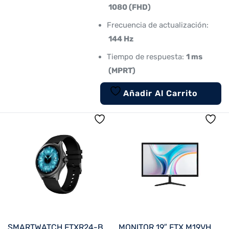
1080 (FHD)
Frecuencia de actualización:
144 Hz
Tiempo de respuesta:
1 ms
(MPRT)
Añadir Al Carrito
SMARTWATCH FTXR24-BB 53MM NEGRO ANDROID/IOS/BT/FREC. CARD
MONITOR 19″ FTX M19VHDBZL HD VGA/HDMI/75HZ/5MS/BIVOLT C/BISEL