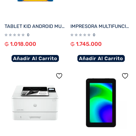
TABLET KID ANDROID MULTILASER NB623 QC/64GB/4G/9″/WIFI/AZUL PAW PATROL
IMPRESORA MULTIFUNCIONAL HP SMART TANK 580 IMP/COP/SCA/USB/WIFI/BT/BIVOLT
0
0
₲
1.018.000
₲
1.745.000
Añadir Al Carrito
Añadir Al Carrito