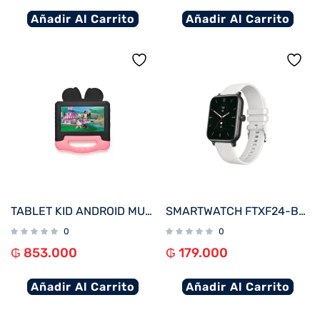
Añadir Al Carrito
Añadir Al Carrito
TABLET KID ANDROID MULTILASER NB414 QC/64GB/4G/7″/ROSA MINNIE DISNEY
SMARTWATCH FTXF24-BW 50MM NEGRO/GRIS 20MM ANDROID/IOS/BT/FREC. CARD
0
0
₲
853.000
₲
179.000
Añadir Al Carrito
Añadir Al Carrito