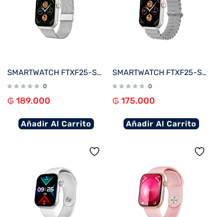
SMARTWATCH FTXF25-SVSM 50MM PLATA METAL ANDROID/IOS/BT/FREC. CARD
SMARTWATCH FTXF25-SVG 50MM PLATA/GRIS ANDROID/IOS/BT/FREC. CARD
0
0
₲
189.000
₲
175.000
Añadir Al Carrito
Añadir Al Carrito