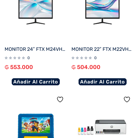
MONITOR 24″ FTX M24VHDB FHD VGA/HDMI/75HZ/5MS/BIVOLT C/BISEL
MONITOR 22″ FTX M22VHDBZL FHD VGA/HDMI/75HZ/5MS/BIVOLT C/BISEL
0
0
₲
553.000
₲
504.000
Añadir Al Carrito
Añadir Al Carrito