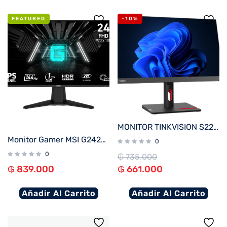
FEATURED
-10%
MONITOR TINKVISION S22i-30
Monitor Gamer MSI G242L-E14 23.8″ IPS FHD 144Hz 1ms FreeSync
0
0
₲
735.000
₲
839.000
₲
661.000
Añadir Al Carrito
Añadir Al Carrito