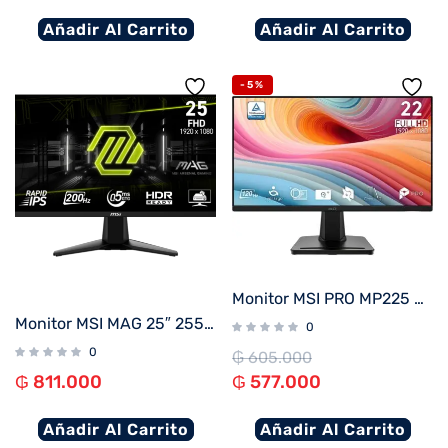
Añadir Al Carrito
Añadir Al Carrito
-5%
Monitor MSI PRO MP225 E12VL 21.5″ FHD/100Hz/1ms
Monitor MSI MAG 25″ 255F E20 IPS 200HZ
0
0
₲
605.000
₲
811.000
₲
577.000
Añadir Al Carrito
Añadir Al Carrito