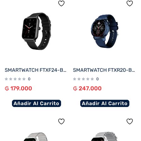
SMARTWATCH FTXF24-BB 50MM NEGRO ANDROID/IOS/BT/FREC. CARD
SMARTWATCH FTXR20-BB 57MM AZUL ANDROID/IOS/BT/FREC. CARD
0
0
₲
179.000
₲
247.000
Añadir Al Carrito
Añadir Al Carrito