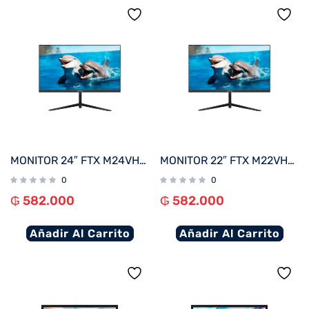
MONITOR 24″ FTX M24VHDFML FHD VGA/HDMI/75HZ/1MS/VA/BIVOLT BORDE INFINITO
MONITOR 22″ FTX M22VHDFML FHD VGA/HDMI/75HZ/1MS/VA/BIVOLT BORDE INFINITO
0
0
₲
582.000
₲
582.000
Añadir Al Carrito
Añadir Al Carrito