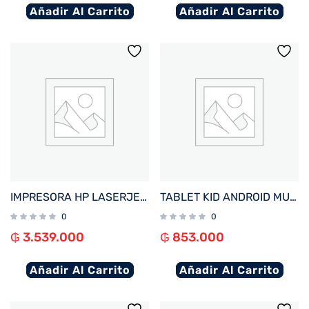
Añadir Al Carrito
Añadir Al Carrito
IMPRESORA HP LASERJET PRO 4203DW IMP/USB/RED/COLOR/BLUETOOTH/WIFI/220V
TABLET KID ANDROID MULTILASER NB422 QC/64GB/4G/7″/ROSA PAW PATROL SKYE DISNEY
0
0
₲
3.539.000
₲
853.000
Añadir Al Carrito
Añadir Al Carrito