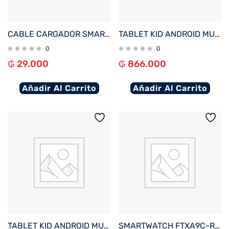
CABLE CARGADOR SMARTWATCH FTX WIRELESS BLANCO PARA A10P/ A9C/ AM15/ AM12/ AM32/ F25/ F39P
TABLET KID ANDROID MULTILASER NB625 QC/64GB/4G/7″/AZUL AVENGERS DISNEY
0
0
₲
29.000
₲
866.000
Añadir Al Carrito
Añadir Al Carrito
TABLET KID ANDROID MULTILASER NB624 QC/64GB/4G/7″/ROSA PRINCESAS DISNEY
SMARTWATCH FTXA9C-RR 46MM ROJO ANDROID/IOS/BT/FREC. CARD