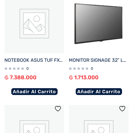
NOTEBOOK ASUS TUF FX607VJ-RL805W C5 GAM 2.2/8/512/ RTX3050-6G/ W11H/16″ WUXGA
MONITOR SIGNAGE 32″ LG 32SM5C FHD/USB/HDMI/DP/SD/NE
0
0
₲
7.388.000
₲
1.713.000
Añadir Al Carrito
Añadir Al Carrito