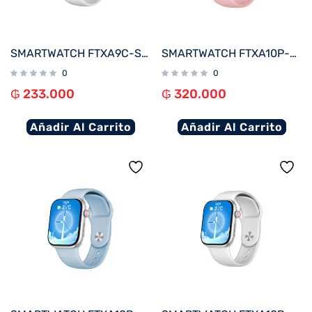
SMARTWATCH FTXA9C-SVW 46MM PLATA/GRIS ANDROID/IOS/BT/FREC. CARD
SMARTWATCH FTXA10P-RGPK 48MM ROSE GOLD/ROSA ANDROID/IOS/BT/FREC. CARD
0
0
₲
233.000
₲
320.000
Añadir Al Carrito
Añadir Al Carrito