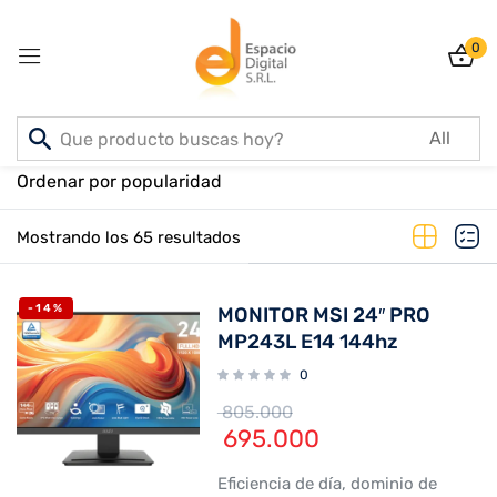
0
Sign in
Inicio
PRODUCTOS
Ordenar por popularidad
Mostrando los 65 resultados
Lost password?
Remember me
-14%
MONITOR MSI 24″ PRO
Log In
MP243L E14 144hz
0
Create an account
805.000
695.000
Eficiencia de día, dominio de