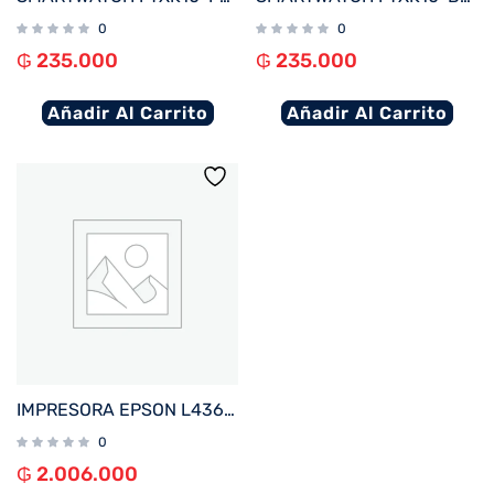
0
0
₲
235.000
₲
235.000
Añadir Al Carrito
Añadir Al Carrito
IMPRESORA EPSON L4360 ECOTANK IMP%2FCOP%2FSCA%2FWIFI%2FUSB%2FBIVOLT
0
₲
2.006.000