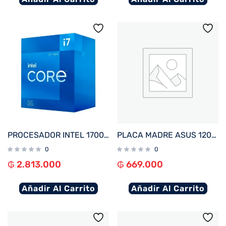
PROCESADOR INTEL 1700 CORE I7-12700F 2.7GHZ/25MB C/COOL BX8071512700F
PLACA MADRE ASUS 1200 PRIME H510M-R R2.0 V/S/R/HDMI/DDR4/USB3.2/MATX
0
0
₲
2.813.000
₲
669.000
Añadir Al Carrito
Añadir Al Carrito