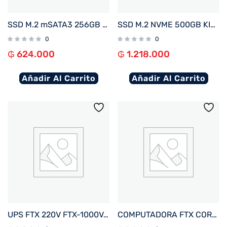
SSD M.2 mSATA3 256GB KINGSTON SKC600MS/256G 550/500MB/S
SSD M.2 NVME 500GB KINGSTON SNV3SM3/500G 5000/3000MB/S PCIE 4.0
0
0
₲
624.000
₲
1.218.000
Añadir Al Carrito
Añadir Al Carrito
UPS FTX 220V FTX-1000VA / 600W NEMA UNIVERSAL
COMPUTADORA FTX CORE MAX I5/480SSD/8G+ MON 22″+ UPS 600+ TECLADO+ MOU+ SPK+ FILTRO