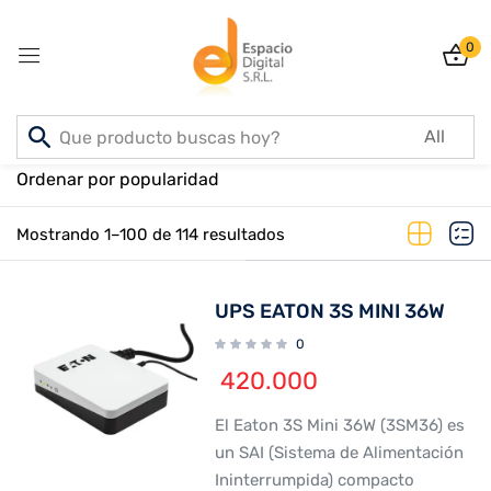
0
Sign in
Inicio
PRODUCTOS
Ordenar por popularidad
Mostrando 1–100 de 114 resultados
Lost password?
Remember me
UPS EATON 3S MINI 36W
Log In
0
420.000
Create an account
El Eaton 3S Mini 36W (3SM36) es
un SAI (Sistema de Alimentación
Ininterrumpida) compacto