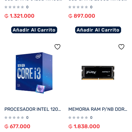
0
0
₲
1.321.000
₲
897.000
Añadir Al Carrito
Añadir Al Carrito
PROCESADOR INTEL 1200 CORE I3-10100F 3.6GHZ/6MB C/ COOL BX8070110100F
MEMORIA RAM P/NB DDR5 16G 5600 KINGSTON FURY IMPACT BK KF556S40IB-16 XMP
0
0
₲
677.000
₲
1.838.000