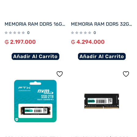
MEMORIA RAM DDR5 16GB 6000 KINGSTON FURY BEAST BK KF560C36BBE2-16 XMP
MEMORIA RAM DDR5 32GB 6000 KINGSTON FURY BEAST BK KF560C36BBE-32
0
0
₲
2.197.000
₲
4.294.000
Añadir Al Carrito
Añadir Al Carrito