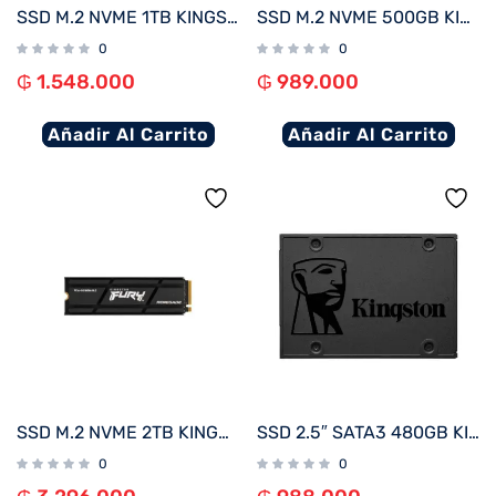
SSD M.2 NVME 1TB KINGSTON SNV3S/1000G 6000/4000MB/S PCIE 4.0
SSD M.2 NVME 500GB KINGSTON SNV3S/500G 5000/3000MB/S PCIE 4.0
0
0
₲
1.548.000
₲
989.000
Añadir Al Carrito
Añadir Al Carrito
SSD M.2 NVME 2TB KINGSTON FURY RENEGADE C/DISIPADOR TERMICO SFYRD/2000G 7300/7000 PCIE 4.0
SSD 2.5″ SATA3 480GB KINGSTON SA400S37/480G
0
0