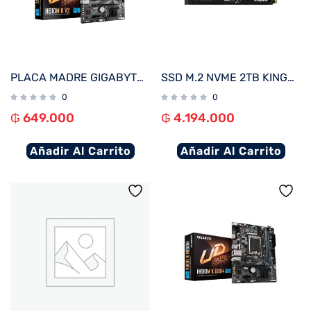
PLACA MADRE GIGABYTE 1700 H610M K V2 DDR5 S/R/HDMI/DP/M2/USB3.2/MATX
SSD M.2 NVME 2TB KINGSTON KC3000 SKC3000D/2048G 7000/7000 PCIE 4.0
0
0
₲
649.000
₲
4.194.000
Añadir Al Carrito
Añadir Al Carrito