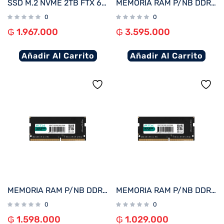
SSD M.2 NVME 2TB FTX 6000/5000 115168 PCIE 4.0
MEMORIA RAM P/NB DDR5 32GB 5600 FTX 115083
0
0
₲
1.967.000
₲
3.595.000
Añadir Al Carrito
Añadir Al Carrito
MEMORIA RAM P/NB DDR5 16GB 5600 FTX 115076
MEMORIA RAM P/NB DDR5 8GB 5600 FTX 115069
0
0
₲
1.598.000
₲
1.029.000