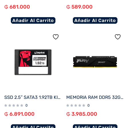
₲
681.000
₲
589.000
Añadir Al Carrito
Añadir Al Carrito
SSD 2.5″ SATA3 1.92TB KINGSTON SEDC600M/1920G 560/530
MEMORIA RAM DDR5 32GB 5200 KINGSTON FURY BEAST BK KF552C40BB-32 XMP
0
0
₲
6.891.000
₲
3.985.000
Añadir Al Carrito
Añadir Al Carrito