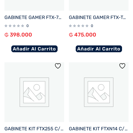
GABINETE GAMER FTX-702BK VIDRIO TEMPLADO MATX/MITX NEGRO
GABINETE GAMER FTX-TANKWH VIDRIO TEMPLADO AQUARIO ATX/MATX/MITX BLANCO
0
0
₲
398.000
₲
475.000
Añadir Al Carrito
Añadir Al Carrito
GABINETE KIT FTX255 C/FUENTE 500W MOUSE+TECL+SPK+LAT FRON TRANSP MATX/MITX
GABINETE KIT FTXN14 C/FUENTE 500W MOUSE+TECL+SPK+LATERAL TRANSP MATX/MITX