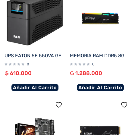
UPS EATON 5E 550VA GEN 2
MEMORIA RAM DDR5 8G 6000 KINGSTON FURY BEAST BK KF560C36BBEA-8 RGB XMP
0
0
₲
610.000
₲
1.288.000
Añadir Al Carrito
Añadir Al Carrito