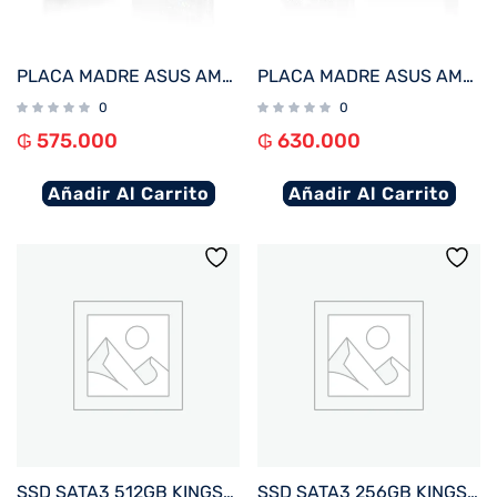
PLACA MADRE ASUS AM4 PRIME A520M-K V/S/R/HDMI/DVI/COM/M2/DDR4/MATX
PLACA MADRE ASUS AM4 PRIME A520M-A II V/S/R/HDMI/DP/M.2/DDR4/MATX
0
0
₲
575.000
₲
630.000
Añadir Al Carrito
Añadir Al Carrito
SSD SATA3 512GB KINGSTON SKC600/512G 550/520
SSD SATA3 256GB KINGSTON SKC600/256G 550/500