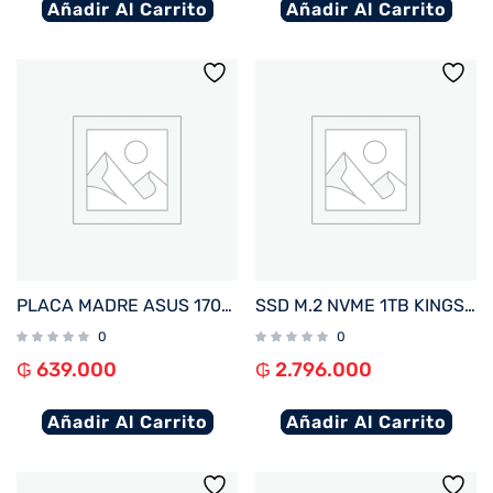
Añadir Al Carrito
Añadir Al Carrito
PLACA MADRE ASUS 1700 H610M-F D4 R2.0 PRIME S/R/HDMI/M2/USB3.2/MATX
SSD M.2 NVME 1TB KINGSTON FURY RENEGADE C/DISIPADOR TERMICO SFYRSK/1000G 7300/6000 PCIE 4.
0
0
₲
639.000
₲
2.796.000
Añadir Al Carrito
Añadir Al Carrito