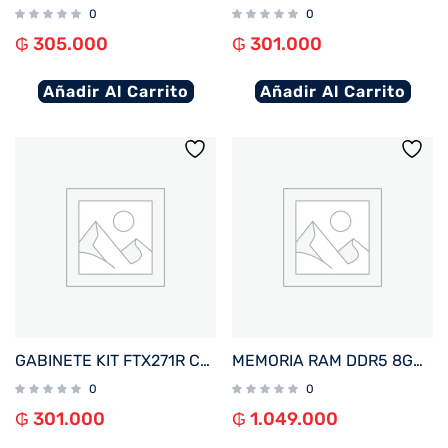
0
0
₲
305.000
₲
301.000
Añadir Al Carrito
Añadir Al Carrito
GABINETE KIT FTX271R C/FUENTE 500W MOUSE+TECL+SPK+LATERAL TRANSP MATX/MITX
MEMORIA RAM DDR5 8GB 5200 FTX 114963
0
0
₲
301.000
₲
1.049.000