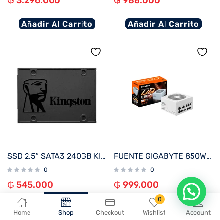
₲
3.296.000
₲
988.000
Añadir Al Carrito
Añadir Al Carrito
SSD 2.5″ SATA3 240GB KINGSTON SA400S37/240G
FUENTE GIGABYTE 850W 80PLUS GOLD FULL MODULAR BLANCO BIVOLT GP-UD850GM PG5W
0
0
₲
545.000
₲
999.000
En que podemos ayudarte?
0
Añadir Al Carrito
Añadir Al Carrito
Home
Shop
Checkout
Wishlist
Account