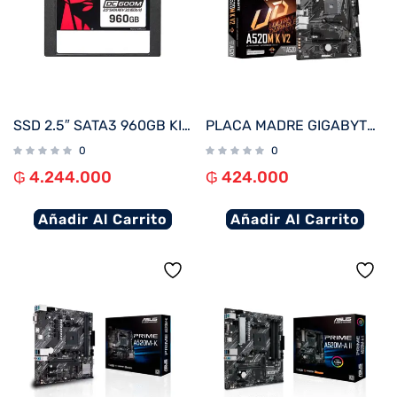
SSD 2.5″ SATA3 960GB KINGSTON SEDC600M/960G 560/530
PLACA MADRE GIGABYTE AM4 A520M K V2 V/S/R/HDMI/M.2/DDR4/USB3.2/MATX
0
0
₲
4.244.000
₲
424.000
Añadir Al Carrito
Añadir Al Carrito