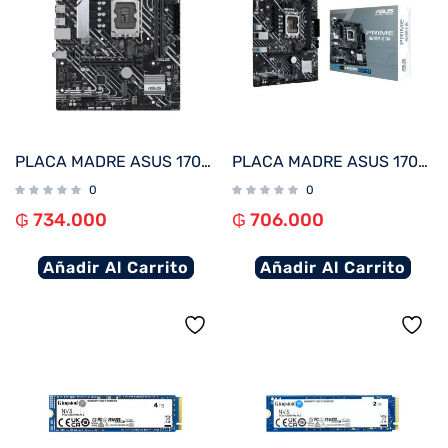
PLACA MADRE ASUS 1700 H610M-A D4 PRIME V/S/R/HDMI/DP/2M2/DDR4/USB3.2/MATX
PLACA MADRE ASUS 1700 PRIME H610M-E D4 V/S/R/HDMI/2M2/DDR4/USB3.2/MATX
0
0
₲
734.000
₲
706.000
Añadir Al Carrito
Añadir Al Carrito