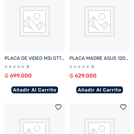
PLACA DE VIDEO MSI GT710 2GB DDR3 GT710-2GD3-LP
PLACA MADRE ASUS 1200 PRIME H510M-F R3.0 S/R/HDMI/M2/DDR4/USB3.2/MATX
0
0
₲
699.000
₲
629.000
Añadir Al Carrito
Añadir Al Carrito