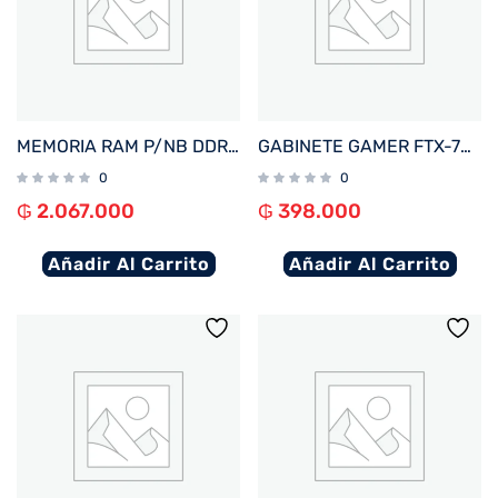
MEMORIA RAM P/NB DDR5 16GB 6400 KINGSTON FURY IMPACT BK KF564S38IB-16
GABINETE GAMER FTX-702WH VIDRIO TEMPLADO MATX/MITX BLANCO
0
0
₲
2.067.000
₲
398.000
Añadir Al Carrito
Añadir Al Carrito