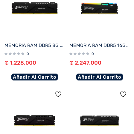
MEMORIA RAM DDR5 8G 6000 KINGSTON FURY BEAST BK KF560C36BBE-8 XMP
MEMORIA RAM DDR5 16G 6000 KINGSTON FURY BEAST BK KF560C36BBE2A-16 RGB XMP
0
0
₲
1.228.000
₲
2.247.000
Añadir Al Carrito
Añadir Al Carrito