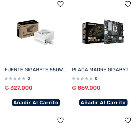
FUENTE GIGABYTE 550W 80PLUS SILVER BLANCO 220V GP-P550SS ICE
PLACA MADRE GIGABYTE 1700 B760M D3HP DDR4 V/S/R/HDMI/DP/2M2/USB3.2/MATX
0
0
₲
327.000
₲
869.000
Añadir Al Carrito
Añadir Al Carrito