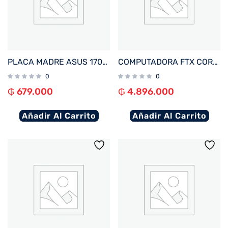
PLACA MADRE ASUS 1700 PRIME H610M-K D4-CSM V/S/R/HDMI/M2/USB3.2/MATX
COMPUTADORA FTX CORE MAX PLUS I5/480SSD/8G/4GBVGA+MON 22″+UPS600+TECL+MOU+SPK+FILTRO
0
0
₲
679.000
₲
4.896.000
Añadir Al Carrito
Añadir Al Carrito