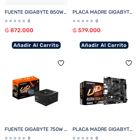
FUENTE GIGABYTE 850W 80PLUS GOLD FULL MODULAR BIVOLT GP-UD850GM
PLACA MADRE GIGABYTE 1700 H610M K DDR4 S/R/HDMI/M2/USB3.2/MATX
0
0
₲
872.000
₲
579.000
Añadir Al Carrito
Añadir Al Carrito
FUENTE GIGABYTE 750W 80PLUS GOLD FULL MODULAR BIVOLT GP-UD750GM
PLACA MADRE GIGABYTE AM4 A520M DS3H V2 S/R/HDMI/DP/M.2/DDR4/USB3.2/MATX
0
0