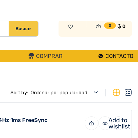
₲
0
0
Buscar
COMPRAR
CONTACTO
Sort by:
Ordenar por popularidad
Add to
44Hz 1ms FreeSync
wishlist