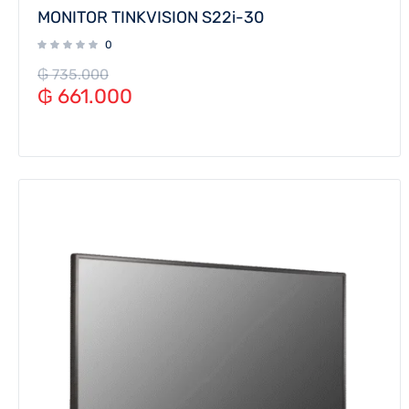
MONITOR TINKVISION S22i-30
0
₲
735.000
₲
661.000