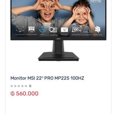
Monitor MSI 22″ PRO MP225 100HZ
0
₲
560.000