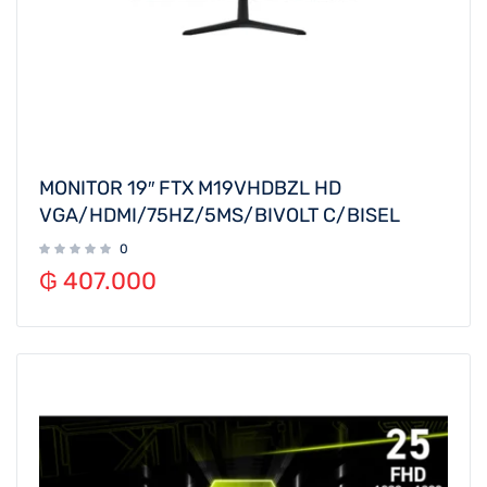
MONITOR 19″ FTX M19VHDBZL HD
VGA/HDMI/75HZ/5MS/BIVOLT C/BISEL
0
₲
407.000