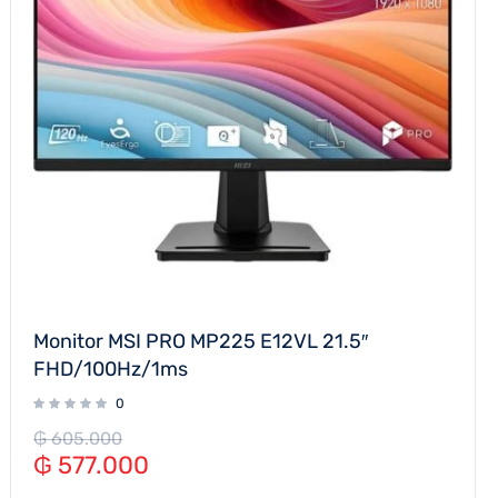
Monitor MSI PRO MP225 E12VL 21.5″
FHD/100Hz/1ms
0
₲
605.000
₲
577.000