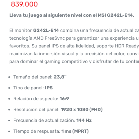
839.000
Lleva tu juego al siguiente nivel con el MSI G242L-E14.
El monitor
G242L-E14
combina una frecuencia de actualiza
tecnología AMD FreeSync para garantizar una experiencia ul
favoritos. Su panel IPS de alta fidelidad, soporte HDR Read
maximizan la inmersión visual y la precisión del color, convi
para dominar el gaming competitivo y disfrutar de tu conte
Tamaño del panel:
23,8″
Tipo de panel:
IPS
Relación de aspecto:
16:9
Resolución del panel:
1920 x 1080 (FHD)
Frecuencia de actualización:
144 Hz
Tiempo de respuesta:
1 ms (MPRT)