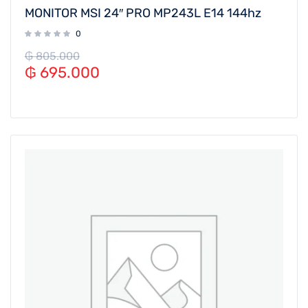
MONITOR MSI 24″ PRO MP243L E14 144hz
0
₲
805.000
₲
695.000