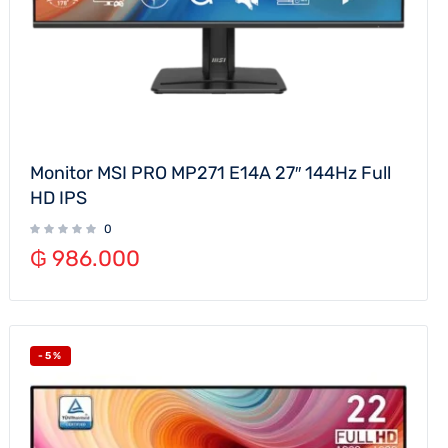
Monitor MSI PRO MP271 E14A 27″ 144Hz Full
HD IPS
0
₲
986.000
-5%