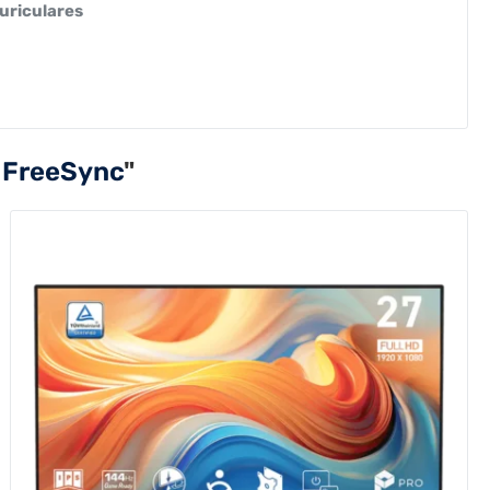
auriculares
 FreeSync
"