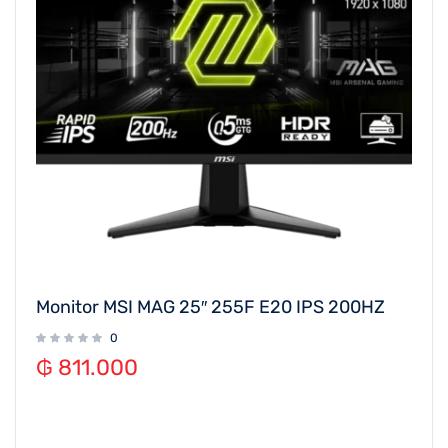
Monitor MSI MAG 25″ 255F E20 IPS 200HZ
0
₲
811.000