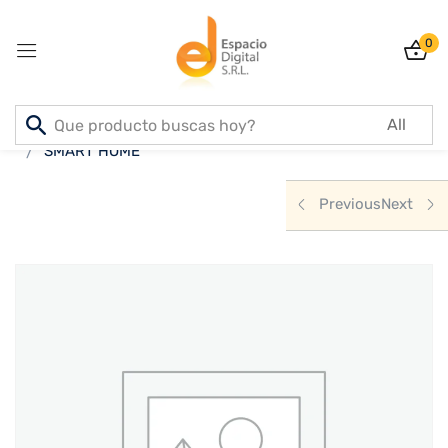
0
Sign in
Inicio
PRODUCTOS
ELECTRODOMESTICOS
SMART HOME
Previous
Next
Lost password?
Remember me
Log In
Create an account