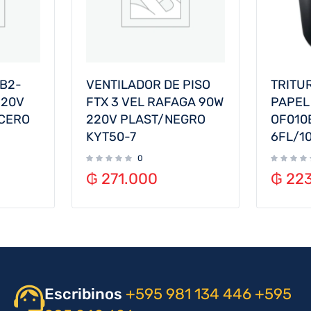
 B2-
VENTILADOR DE PISO
TRITU
220V
FTX 3 VEL RAFAGA 90W
PAPEL
ACERO
220V PLAST/NEGRO
OF010
KYT50-7
6FL/1
0
₲
271.000
₲
223
Escribinos
+595 981 134 446
+595