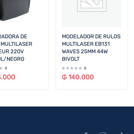
RADORA DE
MODELADOR DE RULOS
 MULTILASER
MULTILASER EB131
EUR 220V
WAVES 25MM 44W
0L/NEGRO
BIVOLT
0
0
.000
₲
140.000