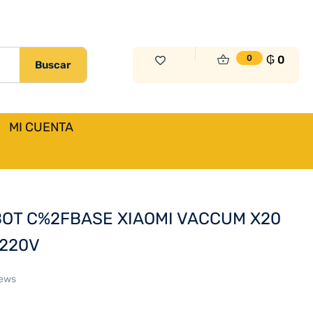
₲
4.328.000
Sin Existencias
₲
0
0
Buscar
MI CUENTA
Previous
Next
OT C%2FBASE XIAOMI VACCUM X20
220V
iews