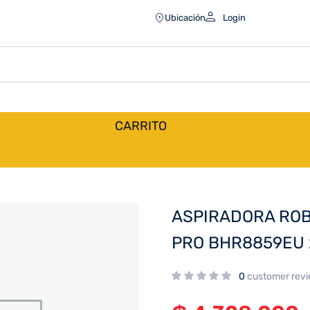
O BHR8859EU 220V
Ubicación
Login
CARRITO
ASPIRADORA ROB
PRO BHR8859EU 
0
customer rev