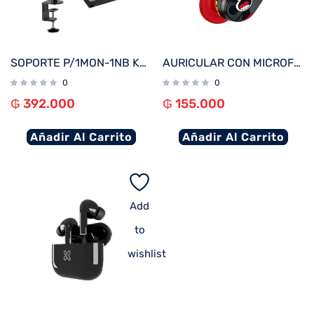
SOPORTE P/1MON-1NB KLIP KMM-301 13″-32″/15.6″ 8KG/4.5KG ART/INCL/GIRA
AURICULAR CON MICROFONO XTECH XTH-D660MK MICKEY MOUSE BT/3.5MM/1JACK/NEGRO
0
0
₲
392.000
₲
155.000
Añadir Al Carrito
Añadir Al Carrito
Add
to
wishlist