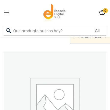
0
Sign in
Inicio
PRODUCTOS
ACCESORIOS
Previous
Next
Lost password?
Remember me
Log In
Create an account