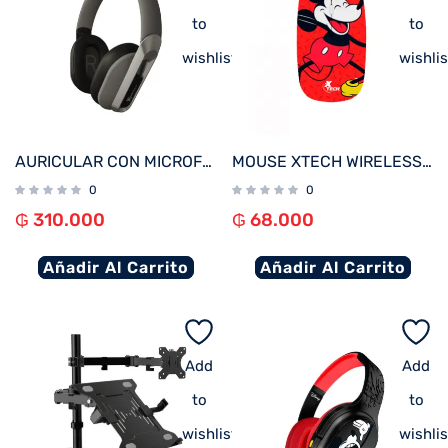
to
to
wishlist
wishlis
AURICULAR CON MICROFONO KLIP KWH-750GR STYLE HEADPH BLUETOOTH/ 1 JACK 3.5MM GRIS
MOUSE XTECH WIRELESS XTM-D340MK MICKEY MOUSE XTECH 1600DPI/4 BOT/ROJO
0
0
₲
310.000
₲
68.000
Añadir Al Carrito
Añadir Al Carrito
Add
Add
to
to
wishlist
wishlis