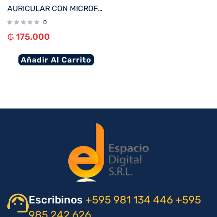
AURICULAR CON MICROFONO KLIP KTE-050BK TUNEFIBUDS TOUCH/TWS/BT/WIRELESS NEGRO
0
₲
175.000
Añadir Al Carrito
Escribinos
+595 981 134 446
+595
985 242 626