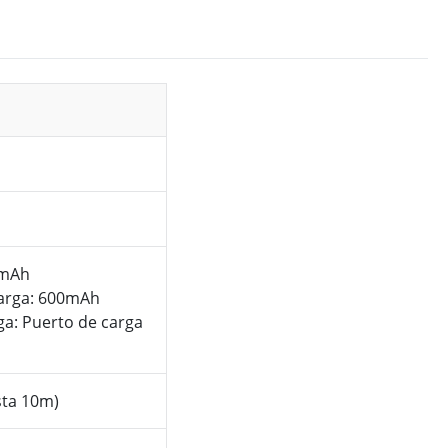
7mAh
carga: 600mAh
ga: Puerto de carga
sta 10m)