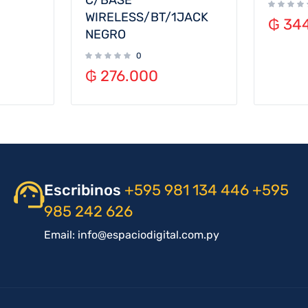
C/BASE
WIRELESS/BT/1JACK
₲
344
NEGRO
0
₲
276.000
Escribinos
+595 981 134 446
+595
985 242 626
Email: info@espaciodigital.com.py