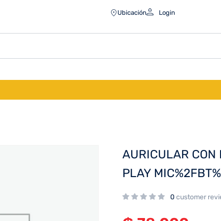
AY MIC%2FBT%2FNEGRO BHR8776GL
Ubicación
Login
AURICULAR CON 
PLAY MIC%2FBT
0
customer rev