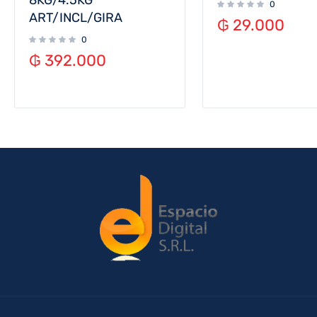
8KG/4.5KG
0
ART/INCL/GIRA
₲
29.000
0
₲
392.000