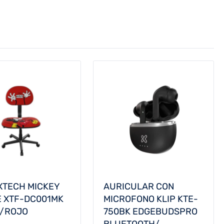
 XTECH MICKEY
AURICULAR CON
 XTF-DC001MK
MICROFONO KLIP KTE-
G/ROJO
750BK EDGEBUDSPRO