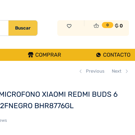
₲
78.000
Sin Existencias
₲
0
0
Buscar
COMPRAR
CONTACTO
Previous
Next
MICROFONO XIAOMI REDMI BUDS 6
%2FNEGRO BHR8776GL
iews