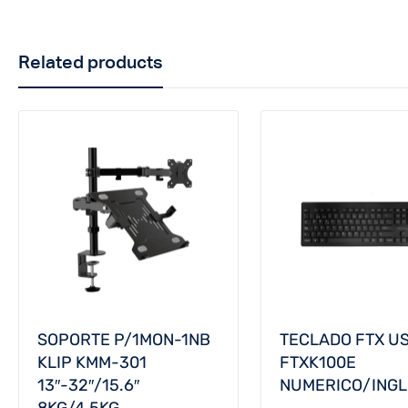
Related products
SOPORTE P/1MON-1NB
TECLADO FTX U
KLIP KMM-301
FTXK100E
13″-32″/15.6″
NUMERICO/ING