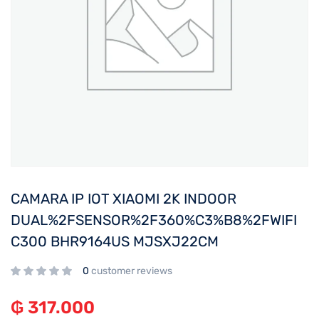
CAMARA IP IOT XIAOMI 2K INDOOR
DUAL%2FSENSOR%2F360%C3%B8%2FWIFI
C300 BHR9164US MJSXJ22CM
0
customer reviews
₲
317.000