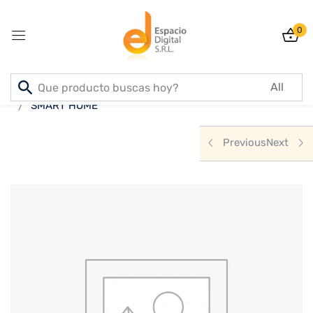
0
Sign in
Inicio
PRODUCTOS
ELECTRODOMESTICOS
SMART HOME
Previous
Next
Lost password?
Remember me
Log In
Create an account