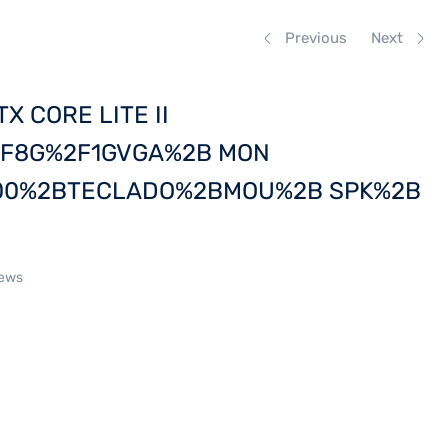
Previous
Next
 CORE LITE II
F8G%2F1GVGA%2B MON
00%2BTECLADO%2BMOU%2B SPK%2B
iews