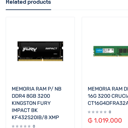
Related products
MEMORIA RAM P/ NB
MEMORIA RAM D
DDR4 8GB 3200
16G 3200 CRUCI
KINGSTON FURY
CT16G4DFRA32
IMPACT BK
0
KF432S20IB/8 XMP
₲
1.019.000
0