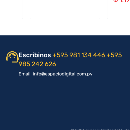
Escribinos
+595 981 134 446
+595
985 242 626
Email: info@espaciodigital.com.py