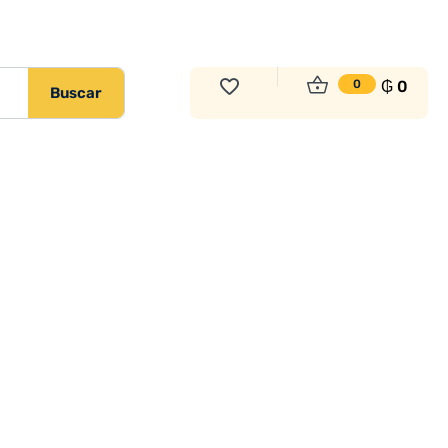
₲
0
0
Buscar