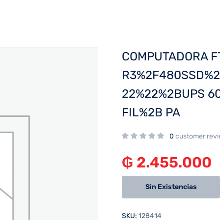
COMPUTADORA FTX
R3%2F480SSD%2
22%22%2BUPS 6
FIL%2B PA
0
customer rev
₲
2.455.000
Sin Existencias
SKU:
128414