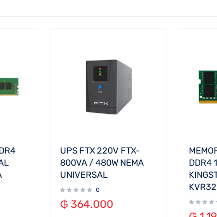
DR4
UPS FTX 220V FTX-
MEMOR
AL
800VA / 480W NEMA
DDR4 
A
UNIVERSAL
KINGS
KVR32
0
₲
364.000
₲
1.1