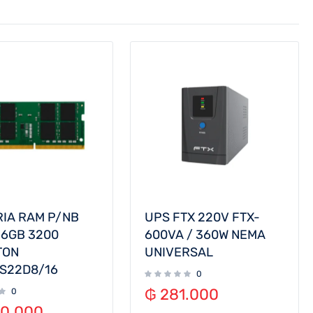
IA RAM P/NB
UPS FTX 220V FTX-
16GB 3200
600VA / 360W NEMA
TON
UNIVERSAL
S22D8/16
0
₲
281.000
0
90.000