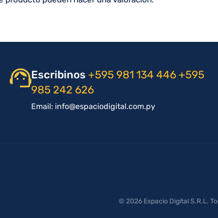
Escribinos
+595 981 134 446
+595
985 242 626
Email: info@espaciodigital.com.py
© 2026 Espacio Digital S.R.L. T