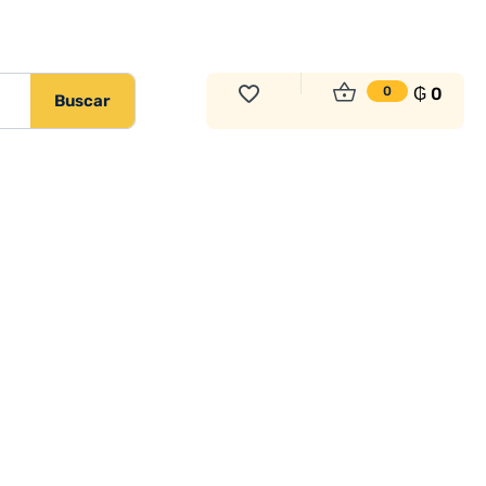
₲
0
0
Buscar