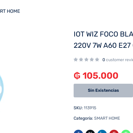
RT HOME
IOT WIZ FOCO B
220V 7W A60 E27
0
customer rev
₲
105.000
Sin Existencias
SKU:
113915
Categoría:
SMART HOME