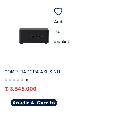
Add
to
wishlist
COMPUTADORA ASUS NUC PRO RNUC14RVHI300001I CORE 3 1.2/HDMI/WIFI/BT/RED/DDR5/USB
0
₲
3.845.000
Añadir Al Carrito