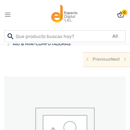
0
Sign in
Inicio
PRODUCTOS
NOTEBOOKS & PCS
AIO & MINI-COMPUTADORAS
Previous
Next
Lost password?
Remember me
Log In
Create an account