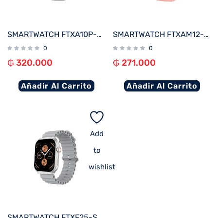
SMARTWATCH FTXA10P-SVW 48MM PLATA/GRIS ANDROID/IOS/BT/FREC. CARD
SMARTWATCH FTXAM12-RGP 49MM ROSE GOLD/ROSA ANDROID/IOS/BT/FREC. CARD
0
0
₲
320.000
₲
271.000
Añadir Al Carrito
Añadir Al Carrito
Add
to
wishlist
SMARTWATCH FTXF25-SVG 50MM PLATA/GRIS ANDROID/IOS/BT/FREC. CARD