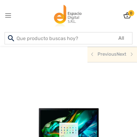
0
Sign in
Inicio
PRODUCTOS
NOTEBOOKS & PCS
Previous
Next
Lost password?
Remember me
Log In
Create an account