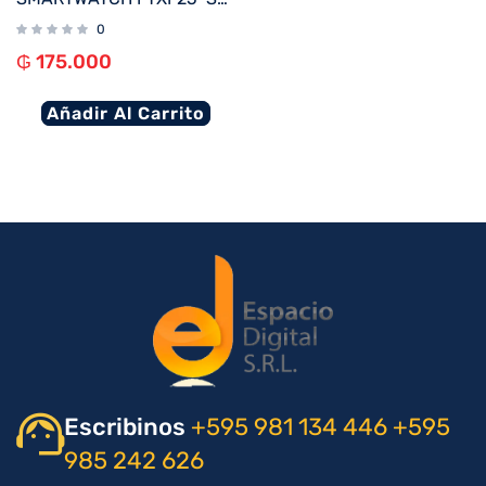
0
₲
175.000
Añadir Al Carrito
Escribinos
+595 981 134 446
+595
985 242 626