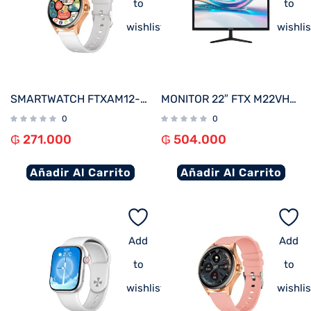
to
to
wishlist
wishlis
SMARTWATCH FTXAM12-RGW 49MM ROSE GOLD/GRIS ANDROID/IOS/BT/FREC. CARD
MONITOR 22″ FTX M22VHDBZL FHD VGA/HDMI/75HZ/5MS/BIVOLT C/BISEL
0
0
₲
271.000
₲
504.000
Añadir Al Carrito
Añadir Al Carrito
Add
Add
to
to
wishlist
wishlis