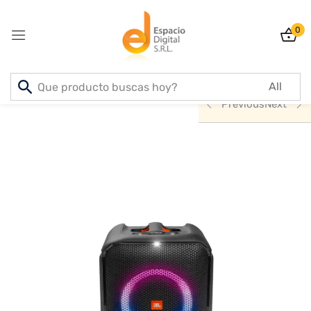
0
Sign in
Inicio
PRODUCTOS
ACCESORIOS
Previous
Next
Lost password?
Remember me
Log In
Create an account