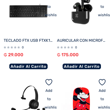
to
to
wishlist
wishlis
TECLADO FTX USB FTXK100E NUMERICO/INGLES/NEGRO
AURICULAR CON MICROFONO KLIP KTE-050BK TUNEFIBUDS TOUCH/TWS/BT/WIRELESS NEGRO
0
0
₲
29.000
₲
175.000
Añadir Al Carrito
Añadir Al Carrito
Add
Add
to
to
wishlist
wishlis