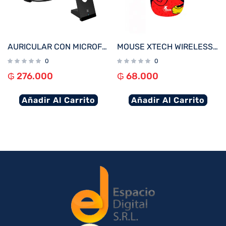
AURICULAR CON MICROFONO KLIP KCH-905 CRYSTALCOM PRO C/BASE WIRELESS/BT/1JACK NEGRO
MOUSE XTECH WIRELESS XTM-D340MK MICKEY MOUSE XTECH 1600DPI/4 BOT/ROJO
0
0
₲
276.000
₲
68.000
Añadir Al Carrito
Añadir Al Carrito