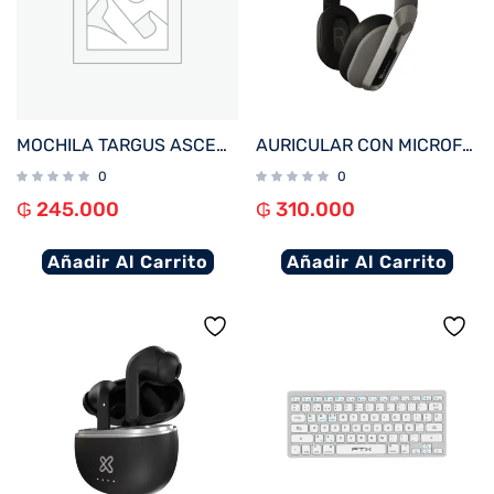
MOCHILA TARGUS ASCEND NEGRO 16″
AURICULAR CON MICROFONO KLIP KWH-750GR STYLE HEADPH BLUETOOTH/ 1 JACK 3.5MM GRIS
0
0
₲
245.000
₲
310.000
Añadir Al Carrito
Añadir Al Carrito