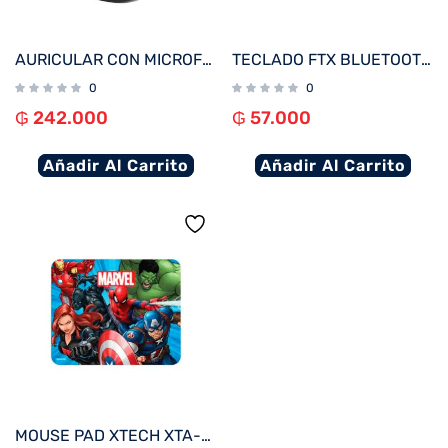
AURICULAR CON MICROFONO KLIP KTE-750BK EDGEBUDSPRO BLUETOOTH/ WIRELESS NEGRO
TECLADO FTX BLUETOOTH FTXB1000 ULTRA SLIM ESP/PLATA
0
0
₲
242.000
₲
57.000
Añadir Al Carrito
Añadir Al Carrito
MOUSE PAD XTECH XTA-M100AV 22X18X0.2CM AVENGERS