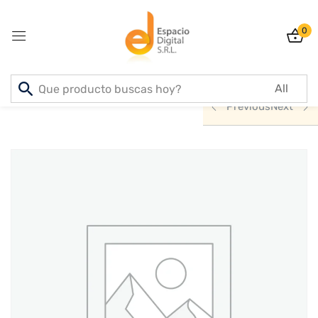
0
Sign in
Inicio
PRODUCTOS
ACCESORIOS
Previous
Next
Lost password?
Remember me
Log In
Create an account