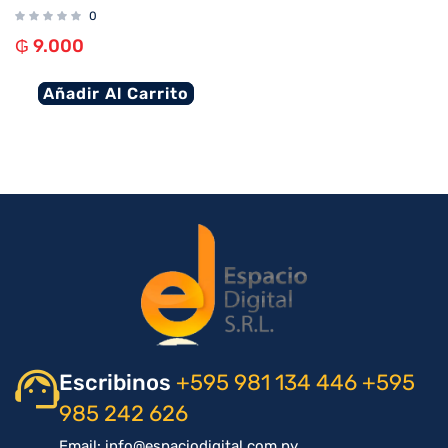
0
₲
9.000
Añadir Al Carrito
Escribinos
+595 981 134 446
+595
985 242 626
Email: info@espaciodigital.com.py